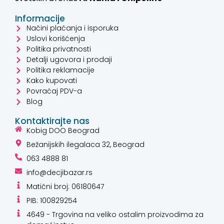
Informacije
Načini plaćanja i isporuka
Uslovi korišćenja
Politika privatnosti
Detalji ugovora i prodaji
Politika reklamacije
Kako kupovati
Povraćaj PDV-a
Blog
Kontaktirajte nas
Kobig DOO Beograd
Bežanijskih ilegalaca 32, Beograd
063 4888 81
info@decjibazar.rs
Matični broj: 06180647
PIB: 100829254
4649 - Trgovina na veliko ostalim proizvodima za