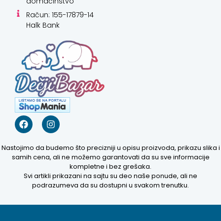
domaćinstvo
Račun: 155-17879-14
Halk Bank
Nastojimo da budemo što precizniji u opisu proizvoda, prikazu slika i
samih cena, ali ne možemo garantovati da su sve informacije
kompletne i bez grešaka.
Svi artikli prikazani na sajtu su deo naše ponude, ali ne
podrazumeva da su dostupni u svakom trenutku.
Kako mogu da
pomognem?