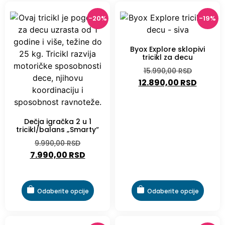
-20%
-19%
Byox Explore sklopivi
tricikl za decu
15.990,00
RSD
12.890,00
RSD
Dečja igračka 2 u 1
tricikl/balans „Smarty“
9.990,00
RSD
7.990,00
RSD
Odaberite opcije
Odaberite opcije