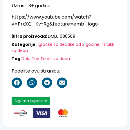
Uzrast: 3+ godina
https://www.youtube.com/watch?
v=PrxXQ_Kv-Rg&feature=emb_logo
Šifra proizvoda:
DOLU 080509
Kategorije:
Igračke za dečake od 3 godine
,
Tricikli
za decu
Tag
Dolu Toy Tricikli za decu
Podelite ovu stranicu:
Sigurna kupovina