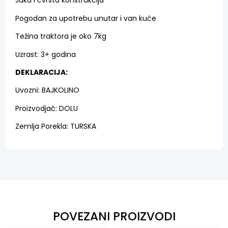
Jaka i čvrsta konstrukcija
Pogodan za upotrebu unutar i van kuće
Težina traktora je oko 7kg
Uzrast: 3+ godina
DEKLARACIJA:
Uvozni: BAJKOLINO
Proizvodjač: DOLU
Zemlja Porekla: TURSKA
POVEZANI PROIZVODI