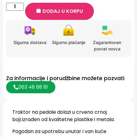
DODAJ U KORPU
Sigurna dostava
Sigurno plaćanje
Zagarantovan
povrat novca
Za informacije i porudžbine možete pozvati
063 48 88 81
Traktor na pedale dolazi u crveno crnoj
bojI.Izrađen od kvalitetne plastike i metala.
Pogodan za upotrebu unutar i van kuće