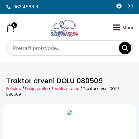
063 4888 81
0
Traktor crveni DOLU 080509
Početna
/
Dečja vozila
/
Tricikli za decu
/ Traktor crveni DOLU
080509