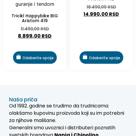
18.490,00
RSD
14.990,00
RSD
Tricikl Happybike BIG
Aristom 419
11.490,00
RSD
8.899,00
RSD
Odaberite opcije
Odaberite opcije
Naša priča
Od 1992. godine se trudimo da trudnicama
olakšamo kupovinu proizvoda koji su im potrebni
za njihove mališane.
Generalni smo uvoznici i distributeri poznatih
svetskih brendova
Nania i
Chipolino