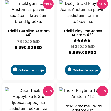
-16%
-31%
Tricikl Guralica Aristom
Tricikl Playtime Jeans
441
Aristom 420
7.990,00
RSD
Ocenjeno
14.390,00
RSD
6.690,00
RSD
sa
9.999,00
RSD
5.00
od 5
Odaberite opcije
Odaberite opcije
-23%
-19%
Tricikl Playtime TWINS
Aristom 412