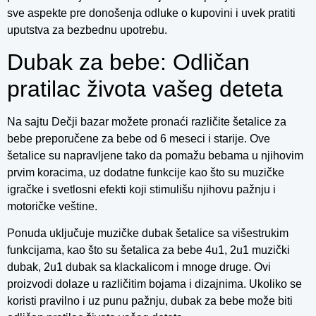
sve aspekte pre donošenja odluke o kupovini i uvek pratiti
uputstva za bezbednu upotrebu.
Dubak za bebe: Odličan
pratilac života vašeg deteta
Na sajtu Dečji bazar možete pronaći različite šetalice za
bebe preporučene za bebe od 6 meseci i starije. Ove
šetalice su napravljene tako da pomažu bebama u njihovim
prvim koracima, uz dodatne funkcije kao što su muzičke
igračke i svetlosni efekti koji stimulišu njihovu pažnju i
motoričke veštine.
Ponuda uključuje muzičke dubak šetalice sa višestrukim
funkcijama, kao što su šetalica za bebe 4u1, 2u1 muzički
dubak, 2u1 dubak sa klackalicom i mnoge druge. Ovi
proizvodi dolaze u različitim bojama i dizajnima. Ukoliko se
koristi pravilno i uz punu pažnju, dubak za bebe može biti