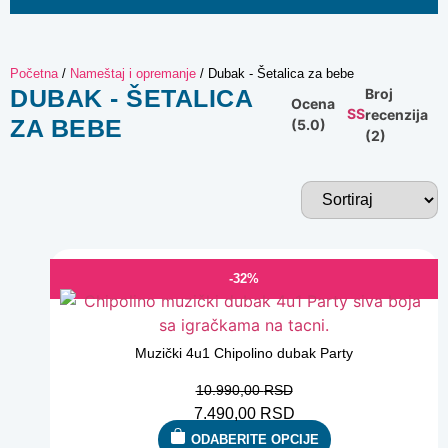
Početna
/
Nameštaj i opremanje
/ Dubak - Šetalica za bebe
DUBAK - ŠETALICA
Broj
Ocena
recenzija
ZA BEBE
(5.0)
(2)
-32%
Muzički 4u1 Chipolino dubak Party
10.990,00
RSD
7.490,00
RSD
ODABERITE OPCIJE