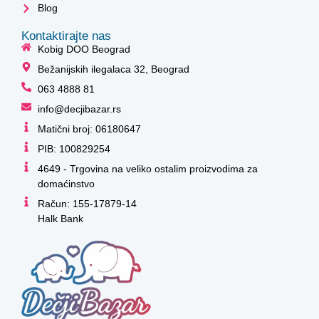
Blog
Kontaktirajte nas
Kobig DOO Beograd
Bežanijskih ilegalaca 32, Beograd
063 4888 81
info@decjibazar.rs
Matični broj: 06180647
PIB: 100829254
4649 - Trgovina na veliko ostalim proizvodima za
domaćinstvo
Račun: 155-17879-14
Halk Bank