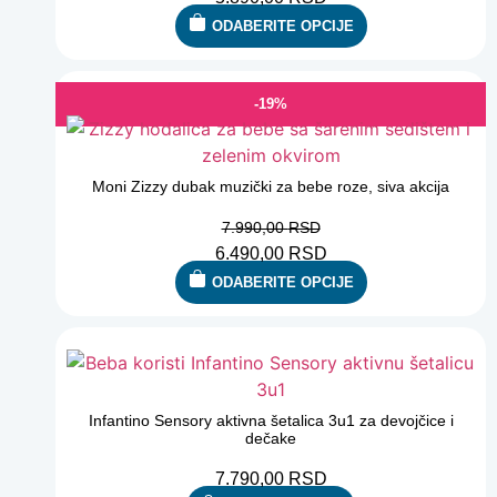
ODABERITE OPCIJE
-19%
Moni Zizzy dubak muzički za bebe roze, siva akcija
7.990,00
RSD
6.490,00
RSD
ODABERITE OPCIJE
Infantino Sensory aktivna šetalica 3u1 za devojčice i
dečake
7.790,00
RSD