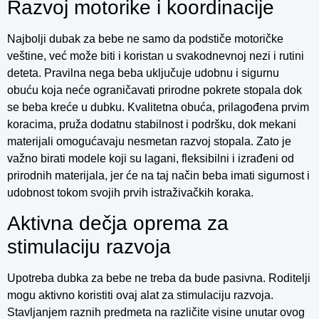
Razvoj motorike i koordinacije
Najbolji dubak za bebe ne samo da podstiče motoričke
veštine, već može biti i koristan u svakodnevnoj nezi i rutini
deteta. Pravilna nega beba uključuje udobnu i sigurnu
obuću koja neće ograničavati prirodne pokrete stopala dok
se beba kreće u dubku. Kvalitetna obuća, prilagođena prvim
koracima, pruža dodatnu stabilnost i podršku, dok mekani
materijali omogućavaju nesmetan razvoj stopala. Zato je
važno birati modele koji su lagani, fleksibilni i izrađeni od
prirodnih materijala, jer će na taj način beba imati sigurnost i
udobnost tokom svojih prvih istraživačkih koraka.
Aktivna dečja oprema za
stimulaciju razvoja
Upotreba dubka za bebe ne treba da bude pasivna. Roditelji
mogu aktivno koristiti ovaj alat za stimulaciju razvoja.
Stavljanjem raznih predmeta na različite visine unutar ovog