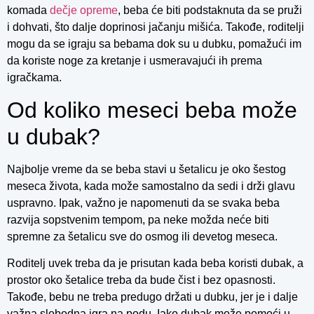
komada
dečje opreme
, beba će biti podstaknuta da se pruži
i dohvati, što dalje doprinosi jačanju mišića. Takođe, roditelji
mogu da se igraju sa bebama dok su u dubku, pomažući im
da koriste noge za kretanje i usmeravajući ih prema
igračkama.
Od koliko meseci beba može
u dubak?
Najbolje vreme da se beba stavi u šetalicu je oko šestog
meseca života, kada može samostalno da sedi i drži glavu
uspravno. Ipak, važno je napomenuti da se svaka beba
razvija sopstvenim tempom, pa neke možda neće biti
spremne za šetalicu sve do osmog ili devetog meseca.
Roditelj uvek treba da je prisutan kada beba koristi dubak, a
prostor oko šetalice treba da bude čist i bez opasnosti.
Takođe, bebu ne treba predugo držati u dubku, jer je i dalje
važna slobodna igra na podu. Iako dubak može pomoći u