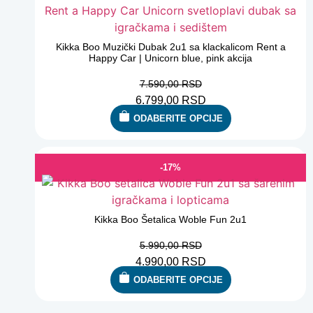
Kikka Boo Muzički Dubak 2u1 sa klackalicom Rent a
Happy Car | Unicorn blue, pink akcija
7.590,00
RSD
6.799,00
RSD
ODABERITE OPCIJE
-17%
Kikka Boo Šetalica Woble Fun 2u1
5.990,00
RSD
4.990,00
RSD
ODABERITE OPCIJE