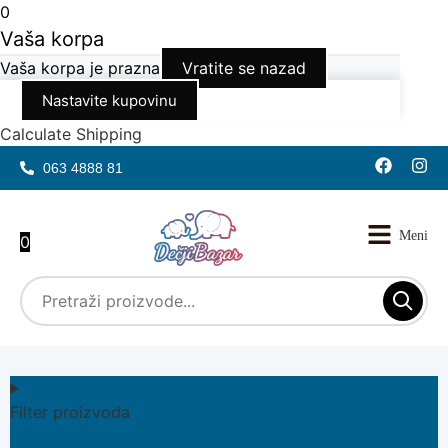
0
Vaša korpa
Vaša korpa je prazna
Vratite se nazad
Nastavite kupovinu
Calculate Shipping
063 4888 81
0
Filter proizvoda