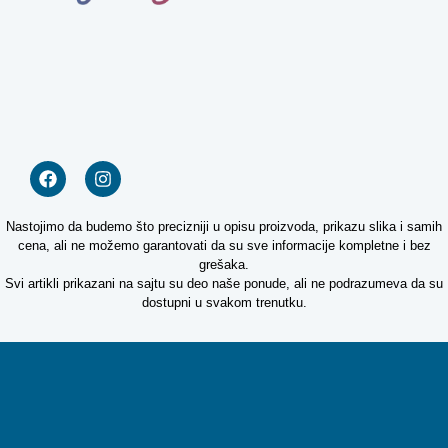
Nastojimo da budemo što precizniji u opisu proizvoda, prikazu slika i samih
cena, ali ne možemo garantovati da su sve informacije kompletne i bez
grešaka.
Svi artikli prikazani na sajtu su deo naše ponude, ali ne podrazumeva da su
dostupni u svakom trenutku.
Copyright © 2026. Sva prava zadržana
Digital Circle –
Izrada web shopa
Kako mogu da
pomognem?