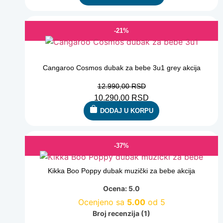
-21%
-21%
Cangaroo Cosmos dubak za bebe 3u1 grey akcija
12.990,00
RSD
10.290,00
RSD
DODAJ U KORPU
-37%
Kikka Boo Poppy dubak muzički za bebe akcija
Ocena: 5.0
Ocenjeno sa
5.00
od 5
Broj recenzija (1)