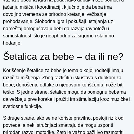
jačanju mišića i koordinaciji, ključno je da beba ima
dovoljno vremena za prirodno kretanje, vežbanje i
prohodavanje. Slobodna igra i pokušaji ustajanja uz
nameštaj omogućavaju bebi da razvija ravnotežu i
samostalnost, što je neophodno za sigurno i stabilno
hodanje.
Šetalica za bebe – da ili ne?
Korišćenje šetalice za bebe je tema o kojoj roditelji imaju
različita mišljenja. Zbog različitih iskustava s dubkom za
bebe, donošenje odluke o njegovom korišćenju može biti
teško. S jedne strane, šetalice mogu da pomognu bebama
da vežbaju prve korake i pružiti im stimulaciju kroz muzičke i
svetlosne funkcije.
S druge strane, ako se ne koriste pravilno, postoji rizik od
povreda, a neki stručnjaci smatraju da mogu usporiti
prirodan razvoj motorike. Zato je važno pažljivo razmotriti