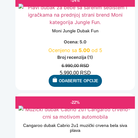
-14%
Moni Jungle Dubak Fun
Ocena: 5.0
Ocenjeno sa
5.00
od 5
Broj recenzija (1)
6.990,00
RSD
5.990,00
RSD
ODABERITE OPCIJE
-22%
Cangaroo dubak Cabrio 2u1 muzički crvena bela siva
plava