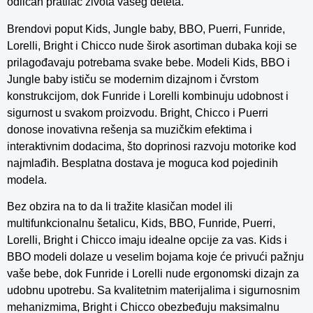
odličan pratilac života vašeg deteta.
Brendovi poput Kids, Jungle baby, BBO, Puerri, Funride,
Lorelli, Bright i Chicco nude širok asortiman dubaka koji se
prilagođavaju potrebama svake bebe. Modeli Kids, BBO i
Jungle baby ističu se modernim dizajnom i čvrstom
konstrukcijom, dok Funride i Lorelli kombinuju udobnost i
sigurnost u svakom proizvodu. Bright, Chicco i Puerri
donose inovativna rešenja sa muzičkim efektima i
interaktivnim dodacima, što doprinosi razvoju motorike kod
najmlađih. Besplatna dostava je moguca kod pojedinih
modela.
Bez obzira na to da li tražite klasičan model ili
multifunkcionalnu šetalicu, Kids, BBO, Funride, Puerri,
Lorelli, Bright i Chicco imaju idealne opcije za vas. Kids i
BBO modeli dolaze u veselim bojama koje će privući pažnju
vaše bebe, dok Funride i Lorelli nude ergonomski dizajn za
udobnu upotrebu. Sa kvalitetnim materijalima i sigurnosnim
mehanizmima, Bright i Chicco obezbeđuju maksimalnu