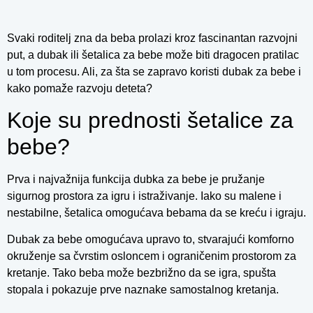
Svaki roditelj zna da beba prolazi kroz fascinantan razvojni
put, a dubak ili šetalica za bebe može biti dragocen pratilac
u tom procesu. Ali, za šta se zapravo koristi dubak za bebe i
kako pomaže razvoju deteta?
Koje su prednosti šetalice za
bebe?
Prva i najvažnija funkcija dubka za bebe je pružanje
sigurnog prostora za igru i istraživanje. Iako su malene i
nestabilne, šetalica omogućava bebama da se kreću i igraju.
Dubak za bebe omogućava upravo to, stvarajući komforno
okruženje sa čvrstim osloncem i ograničenim prostorom za
kretanje. Tako beba može bezbrižno da se igra, spušta
stopala i pokazuje prve naznake samostalnog kretanja.