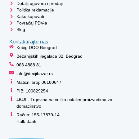
Detalji ugovora i prodaji
Politika reklamacije
Kako kupovati
Povraćaj PDV-a
Blog
Kontaktirajte nas
Kobig DOO Beograd
Bežanijskih ilegalaca 32, Beograd
063 4888 81
info@decjibazar.rs
Matični broj: 06180647
PIB: 100829254
4649 - Trgovina na veliko ostalim proizvodima za
domaćinstvo
Račun: 155-17879-14
Halk Bank