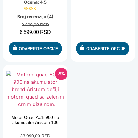
Ocena: 4.5
Ocenjeno
Broj recenzija (4)
sa
4.50
9.990,00
RSD
od 5
6.599,00
RSD
ODABERITE OPCIJE
ODABERITE OPCIJE
-9%
Motor Quad ACE 900 na
akumulator Aristom 136
33.990,00
RSD