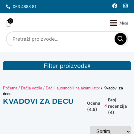
063 4888 81
0
Filter proizvoda
Početna
/
Dečja vozila
/
Dečiji automobili na akumulator
/ Kvadovi za
decu
KVADOVI ZA DECU
Broj
Ocena
recenzija
(4.5)
(4)