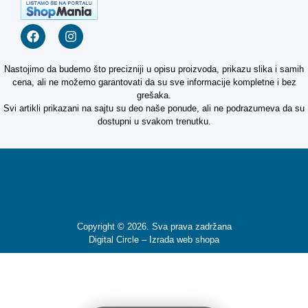
Nastojimo da budemo što precizniji u opisu proizvoda, prikazu slika i samih
cena, ali ne možemo garantovati da su sve informacije kompletne i bez
grešaka.
Svi artikli prikazani na sajtu su deo naše ponude, ali ne podrazumeva da su
Kako mogu da
dostupni u svakom trenutku.
pomognem?
Zdravo! Ja sam
Niwa Ai
Asistent. Pitajte
me šta god o
ovom sajtu ili
Copyright © 2026. Sva prava zadržana
recite mi kako
Digital Circle –
Izrada web shopa
mogu da
pomognem.
5:03 PM