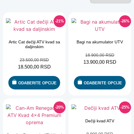
-21%
-26%
Artic Cat dečiji ATV kvad sa
Bagi na akumulator UTV
daljinskim
18.900,00
RSD
23.500,00
RSD
13.900,00
RSD
18.500,00
RSD
ODABERITE OPCIJE
ODABERITE OPCIJE
-20%
-25%
Dečiji kvad ATV