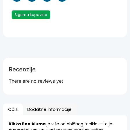
Sigurna kupovina
Recenzije
There are no reviews yet
Opis
Dodatne informacije
Kikka Boo Aluma
je više od običnog tricikla — to je
dugoročni saputnik koji raste zajedno sa vašim