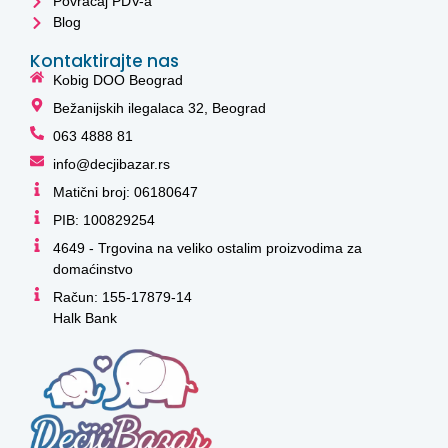
Povraćaj PDV-a
Blog
Kontaktirajte nas
Kobig DOO Beograd
Bežanijskih ilegalaca 32, Beograd
063 4888 81
info@decjibazar.rs
Matični broj: 06180647
PIB: 100829254
4649 - Trgovina na veliko ostalim proizvodima za
domaćinstvo
Račun: 155-17879-14
Halk Bank