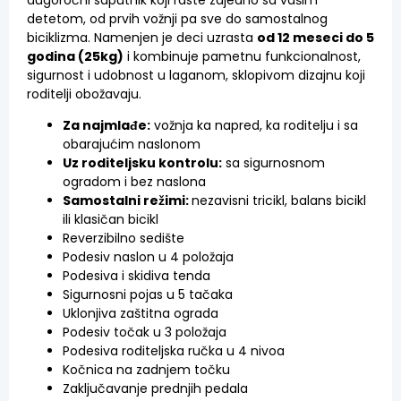
detetom, od prvih vožnji pa sve do samostalnog
biciklizma. Namenjen je deci uzrasta
od 12 meseci do 5
godina (25kg)
i kombinuje pametnu funkcionalnost,
sigurnost i udobnost u laganom, sklopivom dizajnu koji
roditelji obožavaju.
Za najmlađe:
vožnja ka napred, ka roditelju i sa
obarajućim naslonom
Uz roditeljsku kontrolu:
sa sigurnosnom
ogradom i bez naslona
Samostalni režimi:
nezavisni tricikl, balans bicikl
ili klasičan bicikl
Reverzibilno sedište
Podesiv naslon u 4 položaja
Podesiva i skidiva tenda
Sigurnosni pojas u 5 tačaka
Uklonjiva zaštitna ograda
Podesiv točak u 3 položaja
Podesiva roditeljska ručka u 4 nivoa
Kočnica na zadnjem točku
Zaključavanje prednjih pedala