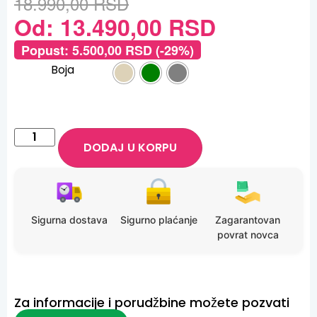
18.990,00
RSD
Od:
13.490,00
RSD
Popust:
5.500,00
RSD
(-29%)
Boja
DODAJ U KORPU
Sigurna dostava
Sigurno plaćanje
Zagarantovan
povrat novca
Za informacije i porudžbine možete pozvati