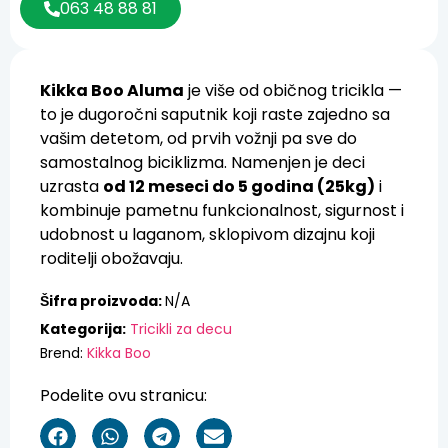
063 48 88 81
Kikka Boo Aluma
je više od običnog tricikla —
to je dugoročni saputnik koji raste zajedno sa
vašim detetom, od prvih vožnji pa sve do
samostalnog biciklizma. Namenjen je deci
uzrasta
od 12 meseci do 5 godina (25kg)
i
kombinuje pametnu funkcionalnost, sigurnost i
udobnost u laganom, sklopivom dizajnu koji
roditelji obožavaju.
Šifra proizvoda:
N/A
Kategorija:
Tricikli za decu
Brend:
Kikka Boo
Podelite ovu stranicu: