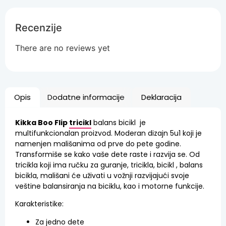
Recenzije
There are no reviews yet
Opis
Dodatne informacije
Deklaracija
Kikka Boo Flip
tricikl
balans bicikl je
multifunkcionalan proizvod. Moderan dizajn 5u1 koji je
namenjen mališanima od prve do pete godine.
Transformiše se kako vaše dete raste i razvija se. Od
tricikla koji ima ručku za guranje, tricikla, bicikl , balans
bicikla, mališani će uživati u vožnji razvijajući svoje
veštine balansiranja na biciklu, kao i motorne funkcije.
Karakteristike:
Za jedno dete