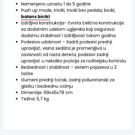
Namenjeno uzrastu 1 do 5 godine
Push up mode, tricikl, tricikl bez pedala, bicikl,
balans bicikl
Izdržljiva konstrukcija- čvrsta čelična konstrukcija
sa dodatnim udelom ugljenika koji osigurava
dodatnu stabilnost i izdržljivost tokom godina
Podesiva udobnost – Sadrži podesivi prednji
upravljač, visina sedišta je promenjljiva u
zavisnosti od rasta deteta, podesivi zadnji
upravljač u nekoliko pozicija za roditeljsku kontrolu
Bezbednost i stabilnost – sistem pojaseva u 2
tačke
Gumeni prednji točak, zadnji poliuretanski za
glatku i bezbednu vožnju
Dimenzije: 69x45x78 cm
Težina: 5,7 kg