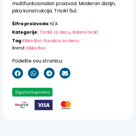
multifunkcionalan proizvod. Moderan dizajn,
jaka konstrukcija. Tricikl 5u1.
Šifra proizvoda:
N/A
Kategorije:
Tricikli za decu
,
Balans bicikl
Tag
Kikka Boo Guralica za decu
Brend:
Kikka Boo
Podelite ovu stranicu:
Sigurna kupovina