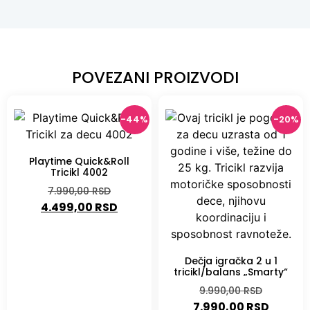
POVEZANI PROIZVODI
-44%
-20%
Playtime Quick&Roll
Tricikl 4002
7.990,00
RSD
4.499,00
RSD
Dečja igračka 2 u 1
tricikl/balans „Smarty“
9.990,00
RSD
7.990,00
RSD