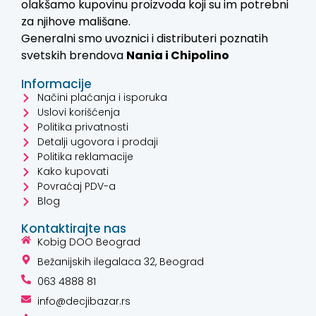
olakšamo kupovinu proizvoda koji su im potrebni
za njihove mališane.
Generalni smo uvoznici i distributeri poznatih
svetskih brendova
Nania i
Chipolino
Informacije
Načini plaćanja i isporuka
Uslovi korišćenja
Politika privatnosti
Detalji ugovora i prodaji
Politika reklamacije
Kako kupovati
Povraćaj PDV-a
Blog
Kontaktirajte nas
Kobig DOO Beograd
Bežanijskih ilegalaca 32, Beograd
063 4888 81
info@decjibazar.rs