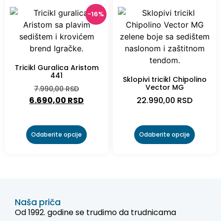
-16%
Tricikl Guralica Aristom
441
Sklopivi tricikl Chipolino
Vector MG
7.990,00
RSD
6.690,00
RSD
22.990,00
RSD
Odaberite opcije
Odaberite opcije
Naša priča
Od 1992. godine se trudimo da trudnicama