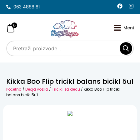
063 4888 81
0
Kikka Boo Flip tricikl balans bicikl 5u1
Početna
/
Dečja vozila
/
Tricikli za decu
/ Kikka Boo Flip tricikl
balans bicikl 5u1