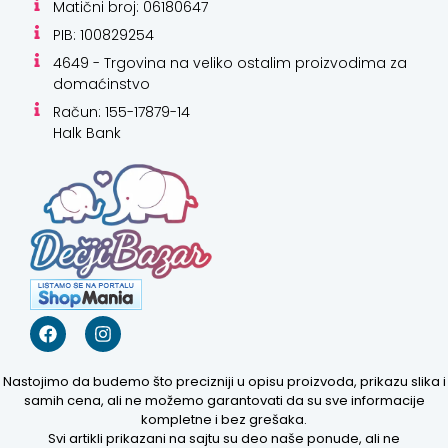
Matični broj: 06180647
PIB: 100829254
4649 - Trgovina na veliko ostalim proizvodima za
domaćinstvo
Račun: 155-17879-14
Halk Bank
Nastojimo da budemo što precizniji u opisu proizvoda, prikazu slika i
Kako mogu da
samih cena, ali ne možemo garantovati da su sve informacije
kompletne i bez grešaka.
pomognem?
Svi artikli prikazani na sajtu su deo naše ponude, ali ne