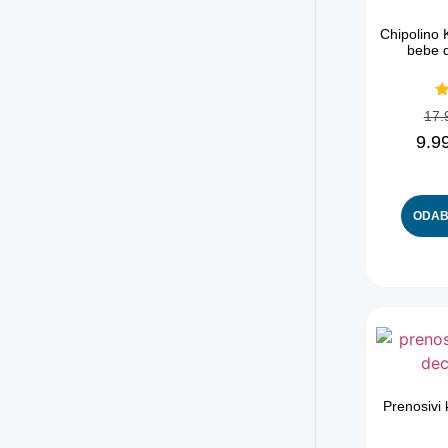
Chipolino K
bebe d
O
17.
9.9
ODAB
Prenosivi 