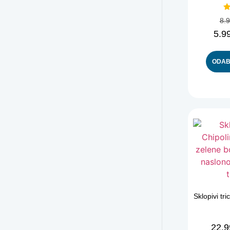
8.
5.9
ODAB
Sklopivi tri
22.