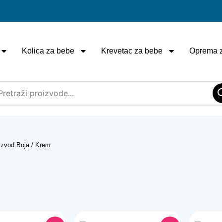
Kolica za bebe
Krevetac za bebe
Oprema 
izvod Boja / Krem