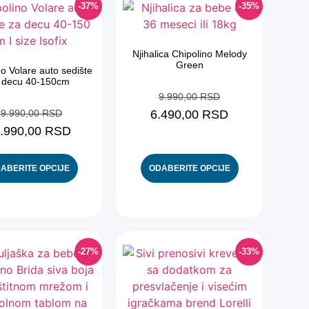
-37%
-35%
Njihalica Chipolino Melody
Green
no Volare auto sedište
 decu 40-150cm
9.990,00
RSD
29.990,00
RSD
6.490,00
RSD
.990,00
RSD
ABERITE OPCIJE
ODABERITE OPCIJE
-27%
-33%