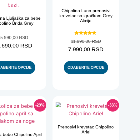
Chipolino Luna prenosivi
krevetac sa igračkom Grey
čna Ljuljaška za bebe
Akcija
polino Brida Grey
15.990,00
RSD
Ocenjeno
11.990,00
RSD
sa
.690,00
RSD
5.00
7.990,00
RSD
od 5
ABERITE OPCIJE
ODABERITE OPCIJE
-29%
-33%
Prenosivi krevetac Chipolino
Ariel
a bebe Chipolino April