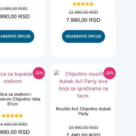
13.990,00
RSD
Ocenjeno
11.990,00
RSD
sa
.990,00
RSD
5.00
7.990,00
RSD
od 5
ABERITE OPCIJE
ODABERITE OPCIJE
-31%
-32%
dica sa stalkom i
etrom Chipolino Vela
87cm
Muzički 4u1 Chipolino dubak
Party
Ocenjeno
14.490,00
RSD
sa
10.990,00
RSD
5.00
.990,00
RSD
od 5
7.490,00
RSD