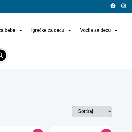
za bebe
Igračke za decu
Vozila za decu