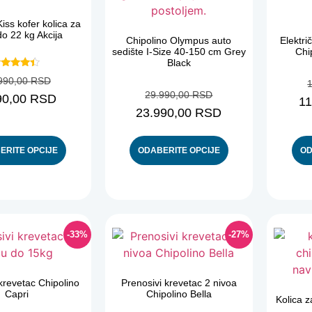
iss kofer kolica za
o 22 kg Akcija
Chipolino Olympus auto
Elektri
sedište I-Size 40-150 cm Grey
Chi
Black
cenjeno
990,00
RSD
sa
4.20
29.990,00
RSD
90,00
RSD
11
od 5
23.990,00
RSD
ERITE OPCIJE
ODABERITE OPCIJE
OD
-33%
-27%
krevetac Chipolino
Prenosivi krevetac 2 nivoa
Capri
Chipolino Bella
Kolica z