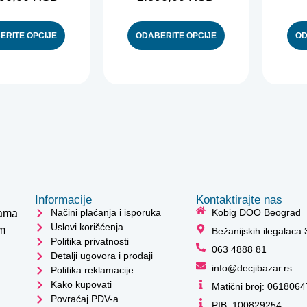
ERITE OPCIJE
ODABERITE OPCIJE
OD
Informacije
Kontaktirajte nas
Načini plaćanja i isporuka
Kobig DOO Beograd
cama
Uslovi korišćenja
im
Bežanijskih ilegalaca
Politika privatnosti
063 4888 81
Detalji ugovora i prodaji
info@decjibazar.rs
Politika reklamacije
Kako kupovati
Matični broj: 0618064
Povraćaj PDV-a
PIB: 100829254