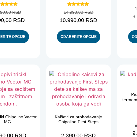
Ocenjeno
Ocenjeno
990,00
RSD
14.990,00
RSD
sa
sa
9
4.78
5.00
90,00
RSD
10.990,00
RSD
od 5
od 5
ERITE OPCIJE
ODABERITE OPCIJE
OD
Ka
termom
cikl Chipolino Vector
Kaiševi za prohodavanje
MG
Chipolino First Steps
9
990,00
RSD
2.390,00
RSD