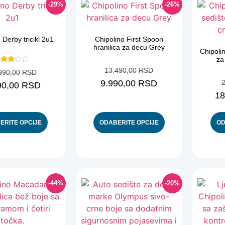
-29%
-26%
 Derby tricikl 2u1
Chipolino First Spoon
hranilica za decu Grey
Chipoli
za
cenjeno
13.490,00
RSD
990,00
RSD
sa
3.00
9.990,00
RSD
90,00
RSD
od 5
18
ERITE OPCIJE
ODABERITE OPCIJE
OD
-44%
-20%