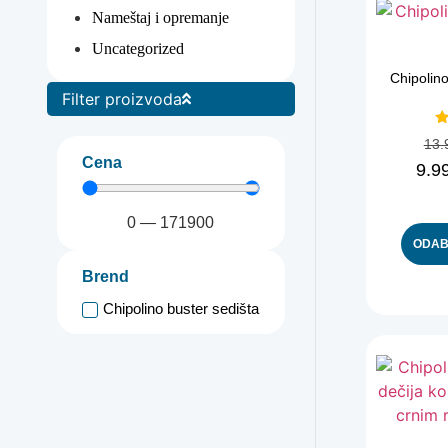
Nameštaj i opremanje
Uncategorized
Chipolino
Filter proizvoda
O
13.
Cena
9.9
0
—
171900
ODAB
Brend
Chipolino buster sedišta