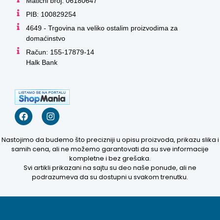
Matični broj: 06180647
PIB: 100829254
4649 - Trgovina na veliko ostalim proizvodima za
domaćinstvo
Račun: 155-17879-14
Halk Bank
Nastojimo da budemo što precizniji u opisu proizvoda, prikazu slika i
samih cena, ali ne možemo garantovati da su sve informacije
kompletne i bez grešaka.
Svi artikli prikazani na sajtu su deo naše ponude, ali ne
podrazumeva da su dostupni u svakom trenutku.