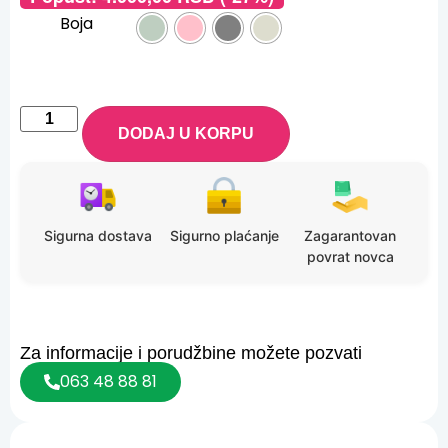
Boja
DODAJ U KORPU
Sigurna dostava
Sigurno plaćanje
Zagarantovan
povrat novca
Za informacije i porudžbine možete pozvati
063 48 88 81