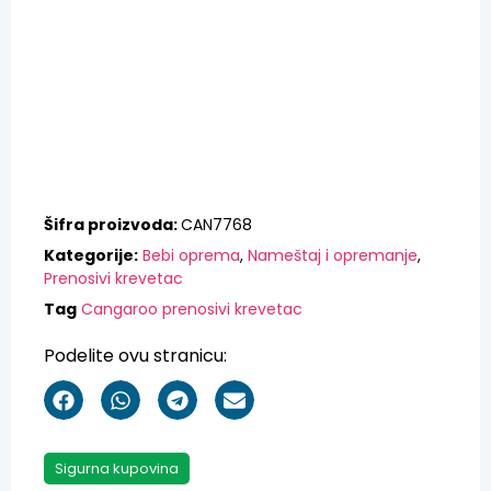
Šifra proizvoda:
CAN7768
Kategorije:
Bebi oprema
,
Nameštaj i opremanje
,
Prenosivi krevetac
Tag
Cangaroo prenosivi krevetac
Podelite ovu stranicu:
Sigurna kupovina