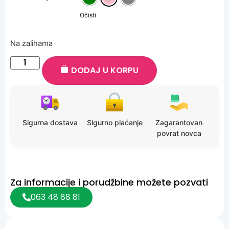
Očisti
Na zalihama
DODAJ U KORPU
Sigurna dostava
Sigurno plaćanje
Zagarantovan
povrat novca
Za informacije i porudžbine možete pozvati
063 48 88 81