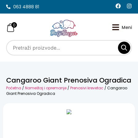
063 4888 81
0
Cangaroo Giant Prenosiva Ogradica
Početna
/
Nameštaj i opremanje
/
Prenosivi krevetac
/ Cangaroo
Giant Prenosiva Ogradica