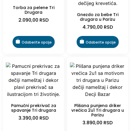
Torba za pelene Tri
Drugara
Gnezdo za bebe Tri
drugara u Parizu
2.090,00
RSD
4.790,00
RSD
Odaberite opcije
Odaberite opcije
Pamučni prekrivač za
Plišana punjena driker
spavanje Tri drugara
vrećica 2u1 Tri drugara u
Parizu
3.390,00
RSD
3.890,00
RSD