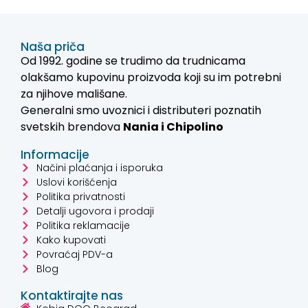
Naša priča
Od 1992. godine se trudimo da trudnicama
olakšamo kupovinu proizvoda koji su im potrebni
za njihove mališane.
Generalni smo uvoznici i distributeri poznatih
svetskih brendova
Nania i
Chipolino
Informacije
Načini plaćanja i isporuka
Uslovi korišćenja
Politika privatnosti
Detalji ugovora i prodaji
Politika reklamacije
Kako kupovati
Povraćaj PDV-a
Blog
Kontaktirajte nas