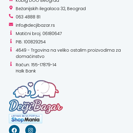
Kobig DOO Beograd
Bežanijskih ilegalaca 32, Beograd
063 4888 81
info@decjibazar.rs
Matični broj: 06180647
PIB: 100829254
4649 - Trgovina na veliko ostalim proizvodima za
domaćinstvo
Račun: 155-17879-14
Halk Bank
Kako mogu da
pomognem?
Zdravo! Ja sam
Niwa Ai