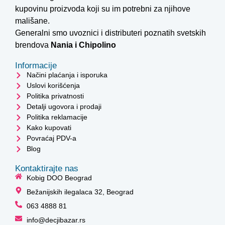
kupovinu proizvoda koji su im potrebni za njihove
mališane.
Generalni smo uvoznici i distributeri poznatih svetskih
brendova
Nania i
Chipolino
Informacije
Načini plaćanja i isporuka
Uslovi korišćenja
Politika privatnosti
Detalji ugovora i prodaji
Politika reklamacije
Kako kupovati
Povraćaj PDV-a
Blog
Kontaktirajte nas
Kobig DOO Beograd
Bežanijskih ilegalaca 32, Beograd
063 4888 81
info@decjibazar.rs