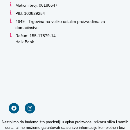
Matični broj: 06180647
PIB: 100829254
4649 - Trgovina na veliko ostalim proizvodima za
domaćinstvo
Račun: 155-17879-14
Halk Bank
Nastojimo da budemo što precizniji u opisu proizvoda, prikazu slika i samih
cena, ali ne možemo garantovati da su sve informacije kompletne i bez
grešaka.
Svi artikli prikazani na sajtu su deo naše ponude, ali ne podrazumeva da su
dostupni u svakom trenutku.