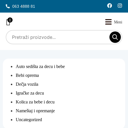
063 4888 81
0
Auto sedišta za decu i bebe
Bebi oprema
Dečja vozila
Igračke za decu
Kolica za bebe i decu
Nameštaj i opremanje
Uncategorized