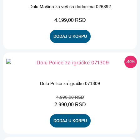
Dolu Mašina za veš sa dodacima 026392
4.199,00
RSD
DODAJ U KORPU
-40%
-40%
Dolu Police za igračke 071309
4.990,00
RSD
2.990,00
RSD
DODAJ U KORPU