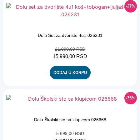
-27%
-27%
Dolu Set za dvorište 4u1 026231
21.990,00
RSD
15.990,00
RSD
DODAJ U KORPU
-35%
-35%
Dolu Školski sto sa klupicom 026668
5.699,00
RSD