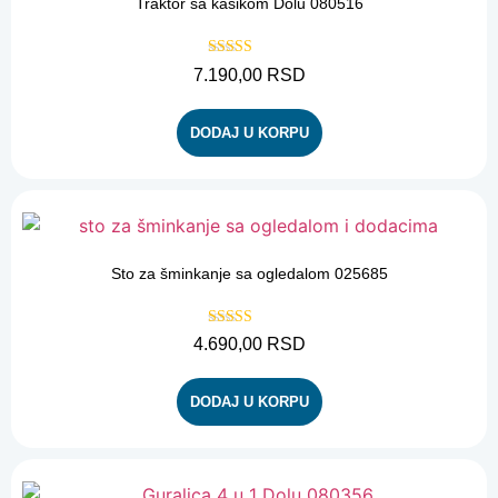
Traktor sa kašikom Dolu 080516
Ocenjeno sa
7.190,00
RSD
5.00
od 5
DODAJ U KORPU
Sto za šminkanje sa ogledalom 025685
Ocenjeno sa
4.690,00
RSD
5.00
od 5
DODAJ U KORPU