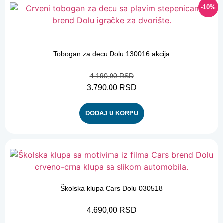
-10%
-10%
Tobogan za decu Dolu 130016 akcija
4.190,00
RSD
3.790,00
RSD
DODAJ U KORPU
Školska klupa Cars Dolu 030518
4.690,00
RSD