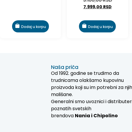
9.100,00
RSD
7.999,00
RSD
Dodaj u korpu
Dodaj u korpu
Naša priča
Od 1992. godine se trudimo da
trudnicama olakšamo kupovinu
proizvoda koji su im potrebni za nji
mališane.
Generalni smo uvoznici i distributer
poznatih svetskih
brendova
Nania i
Chipolino