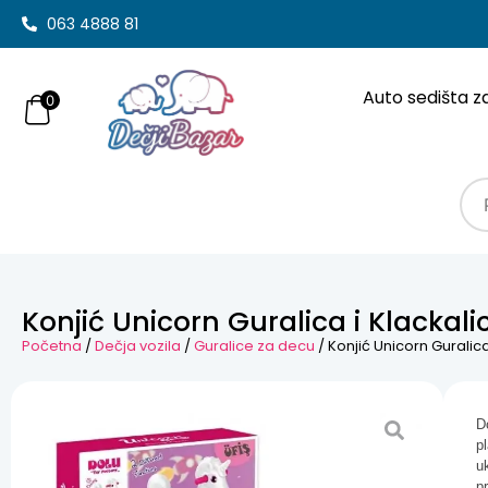
063 4888 81
Auto sedišta z
0
Konjić Unicorn Guralica i Klacka
Početna
/
Dečja vozila
/
Guralice za decu
/ Konjić Unicorn Guralic
D
p
u
p