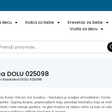
a decu
Kolica za bebe
Krevetac za bebe
Vozila za decu
lica DOLU 025098
a i Klackalica DOLU 025098
olu Konjić Unicorn 2u1 Guralica – klackalica je izradjen od kvalitetne i čvrste
lastike. Sjajnog dizajna, prepoznatljivih boja, poseduje klackalicu koja se mož
kloniti i tada nastaje guralica. na glavi konjića se nalaze ručke za koje se vaš
rinceza pridržava prilikom klackanja ili guranja.