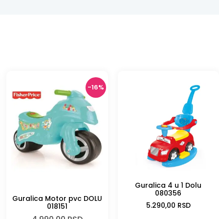
-16%
Guralica 4 u 1 Dolu
-16%
080356
Guralica Motor pvc DOLU
5.290,00
RSD
018151