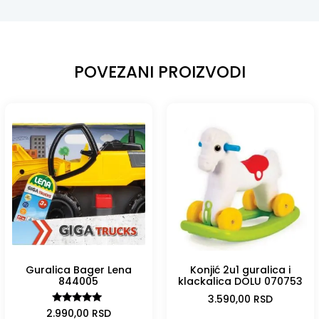
POVEZANI PROIZVODI
Guralica Bager Lena
Konjić 2u1 guralica i
844005
klackalica DOLU 070753
3.590,00
RSD
Ocenjeno
2.990,00
RSD