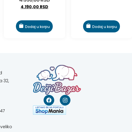
4.990,00
RSD
4.190,00
RSD
Dodaj u korpu
Dodaj u korpu
d
a 32,
647
veliko