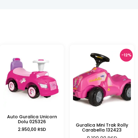
-12%
Auto Guralica Unicorn
-12%
Dolu 025326
Guralica Mini Trak Rolly
2.950,00
RSD
Carabella 132423