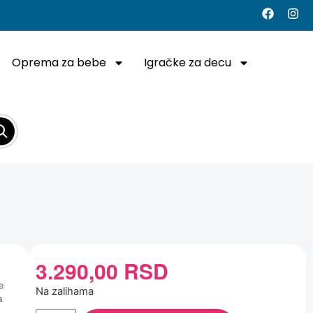
Oprema za bebe
Igračke za decu
3.290,00
RSD
e
Na zalihama
a