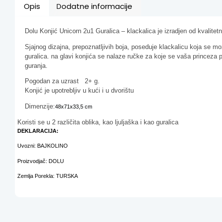
Opis
Dodatne informacije
Dolu Konjić Unicorn 2u1 Guralica – klackalica je izradjen od kvalitetn
Sjajnog dizajna, prepoznatljivih boja, poseduje klackalicu koja se mož
guralica. na glavi konjića se nalaze ručke za koje se vaša princeza pr
guranja.
Pogodan za uzrast 2+ g.
Konjić je upotrebljiv u kući i u dvorištu
Dimenzije:
48x71x33,5 cm
Koristi se u 2 različita oblika, kao ljuljaška i kao guralica
DEKLARACIJA:
Uvozni: BAJKOLINO
Proizvodjač: DOLU
Zemlja Porekla: TURSKA