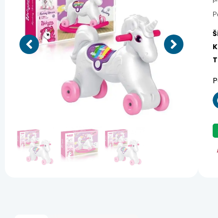
P
Š
K
T
P