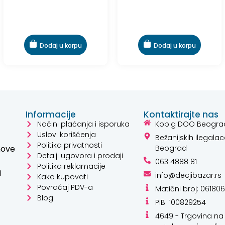
sa
5.00
od 5
Dodaj u korpu
Dodaj u korpu
Informacije
Kontaktirajte nas
Načini plaćanja i isporuka
Kobig DOO Beogra
Uslovi korišćenja
Bežanijskih ilegalac
Politika privatnosti
hove
Beograd
Detalji ugovora i prodaji
063 4888 81
Politika reklamacije
i
info@decjibazar.rs
Kako kupovati
Povraćaj PDV-a
Matični broj: 06180
Blog
PIB: 100829254
4649 - Trgovina na 