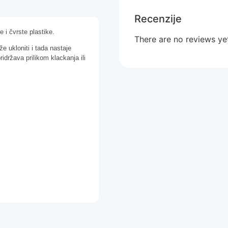
Recenzije
e i čvrste plastike.
There are no reviews ye
e ukloniti i tada nastaje
idržava prilikom klackanja ili