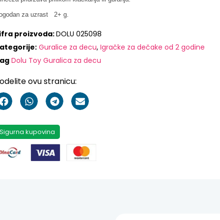
ogodan za uzrast 2+ g.
ifra proizvoda:
DOLU 025098
ategorije:
Guralice za decu
,
Igračke za dečake od 2 godine
ag
Dolu Toy Guralica za decu
odelite ovu stranicu:
Sigurna kupovina