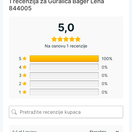
1 recenzija za
Guralica Bager Lena
844005
5,0
Na osnovu 1 recenzije
5
100%
4
0%
3
0%
2
0%
1
0%
1-1 of 1 review