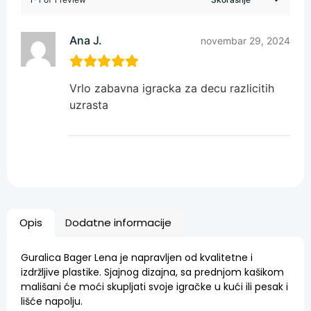
Ana J.
novembar 29, 2024
Vrlo zabavna igracka za decu razlicitih
uzrasta
Opis
Dodatne informacije
Guralica Bager Lena je napravljen od kvalitetne i
izdržljive plastike. Sjajnog dizajna, sa prednjom kašikom
mališani će moći skupljati svoje igračke u kući ili pesak i
lišće napolju.