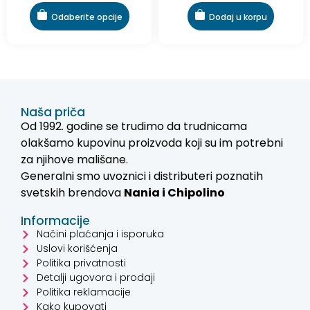
Odaberite opcije
Dodaj u korpu
Naša priča
Od 1992. godine se trudimo da trudnicama
olakšamo kupovinu proizvoda koji su im potrebni
za njihove mališane.
Generalni smo uvoznici i distributeri poznatih
svetskih brendova
Nania i
Chipolino
Informacije
Načini plaćanja i isporuka
Uslovi korišćenja
Politika privatnosti
Detalji ugovora i prodaji
Politika reklamacije
Kako kupovati