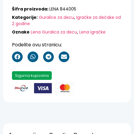
Šifra proizvoda:
LENA 844005
Kategorije:
Guralice za decu
,
Igračke za dečake od
2 godine
Oznake
Lena Guralica za decu
,
Lena igračke
Podelite ovu stranicu:
Sigurna kupovina