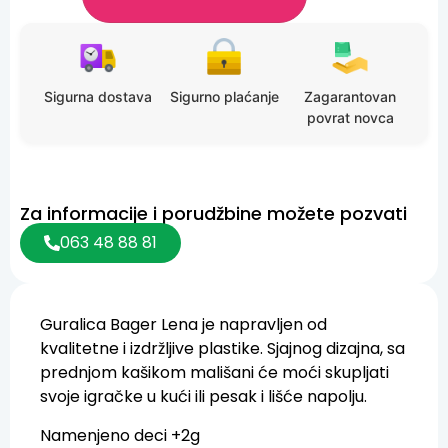
Sigurna dostava
Sigurno plaćanje
Zagarantovan
povrat novca
Za informacije i porudžbine možete pozvati
063 48 88 81
Guralica Bager Lena je napravljen od
kvalitetne i izdržljive plastike. Sjajnog dizajna, sa
prednjom kašikom mališani će moći skupljati
svoje igračke u kući ili pesak i lišće napolju.
Namenjeno deci +2g