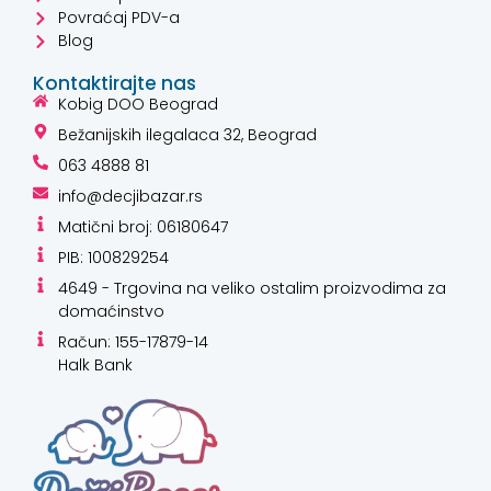
Povraćaj PDV-a
Blog
Kontaktirajte nas
Kobig DOO Beograd
Bežanijskih ilegalaca 32, Beograd
063 4888 81
info@decjibazar.rs
Matični broj: 06180647
PIB: 100829254
4649 - Trgovina na veliko ostalim proizvodima za
domaćinstvo
Račun: 155-17879-14
Halk Bank
Kako mogu da