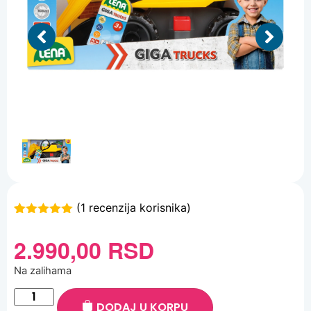
(
1
recenzija korisnika)
Ocenjeno
1
5.00
od 5
2.990,00
RSD
na osnovu
ocene kupca
Na zalihama
DODAJ U KORPU