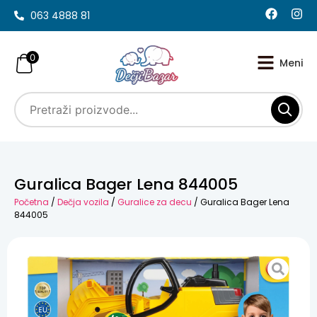
063 4888 81
0
Guralica Bager Lena 844005
Početna
/
Dečja vozila
/
Guralice za decu
/ Guralica Bager Lena
844005