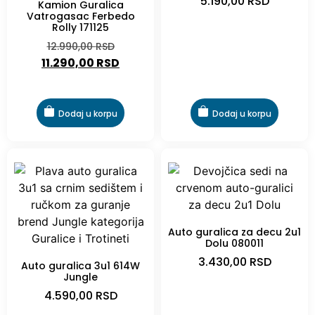
5.190,00
RSD
Kamion Guralica
Vatrogasac Ferbedo
Rolly 171125
12.990,00
RSD
11.290,00
RSD
Dodaj u korpu
Dodaj u korpu
Auto guralica za decu 2u1
Dolu 080011
3.430,00
RSD
Auto guralica 3u1 614W
Jungle
4.590,00
RSD