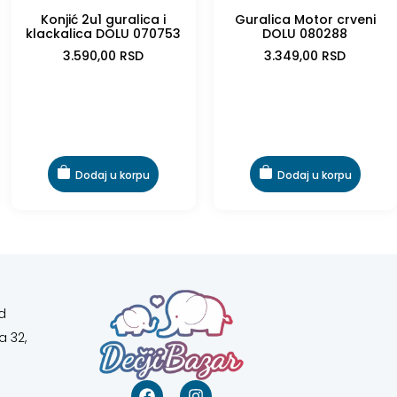
Konjić 2u1 guralica i
Guralica Motor crveni
klackalica DOLU 070753
DOLU 080288
3.590,00
RSD
3.349,00
RSD
Dodaj u korpu
Dodaj u korpu
d
a 32,