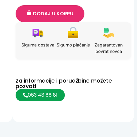
DODAJ U KORPU
Sigurna dostava
Sigurno plaćanje
Zagarantovan
povrat novca
Za informacije i porudžbine možete
pozvati
063 48 88 81