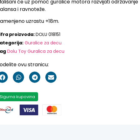
ališani će uz pomoć guralice motora razvijati održavanje
alansa i ravnoteže.
amenjeno uzrastu +18m.
ifra proizvoda:
DOLU 018151
ategorija:
Guralice za decu
ag
Dolu Toy Guralica za decu
odelite ovu stranicu:
Sigurna kupovina