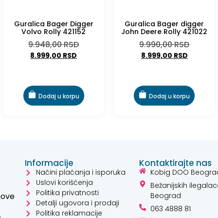
-10%
-10%
Guralica Bager Digger
Guralica Bager digger
Volvo Rolly 421152
John Deere Rolly 421022
9.948,00
RSD
9.990,00
RSD
8.999,00
RSD
8.999,00
RSD
Dodaj u korpu
Dodaj u korpu
Informacije
Kontaktirajte nas
Načini plaćanja i isporuka
Kobig DOO Beogra
Uslovi korišćenja
Bežanijskih ilegalac
Politika privatnosti
hove
Beograd
Detalji ugovora i prodaji
063 4888 81
Politika reklamacije