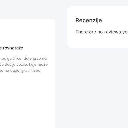
Recenzije
There are no reviews ye
e ravnoteže
oć guralice, dete prvo uči
vo dečije vozilo, koje može
veoma dugo igrati i lepo