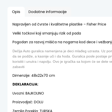
Opis
Dodatne informacije
Napravljen od čvrste i kvalitetne plastike – Fisher Price
Veliki točkovi koji smanjuju rizik od pada
Pogodan za razvoj mišića na nogama kod dece i vežbanj
Dečija Auto guralica namenjena je deci mlađeg uzrasta. Uz pom
da se podiže, a kasnije uči i da hoda. Guralica posle postaje pr
koristiti i unutra i napolju. Ovo je igračka sa kojom će se dete 
zabaviti
Dimenzije: 48x22x70 cm
DEKLARACIJA:
Uvozni: BAJKOLINO
Proizvodjač: DOLU
Zemlja Porekla: TURSKA