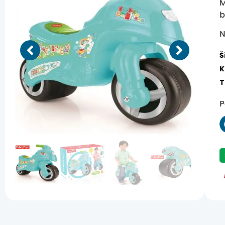
M
b
N
Š
K
T
P