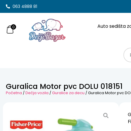
063 4888 81
Auto sedišta z
0
Guralica Motor pvc DOLU 018151
Početna
/
Dečja vozila
/
Guralice za decu
/ Guralica Motor pvc DOL
G
F