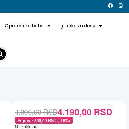
Oprema za bebe
Igračke za decu
4.190,00
RSD
4.990,00
RSD
Popust:
800,00
RSD
(-16%)
Na zalihama