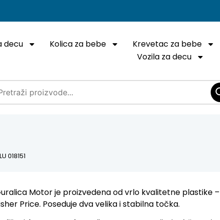
a decu
Kolica za bebe
Krevetac za bebe
Vozila za decu
U 018151
uralica Motor je proizvedena od vrlo kvalitetne plastike –
isher Price. Poseduje dva velika i stabilna točka.