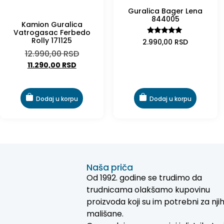
Guralica Bager Lena
-13%
844005
Kamion Guralica
Vatrogasac Ferbedo
Rolly 171125
Ocenjeno
2.990,00
RSD
sa
12.990,00
RSD
5.00
od 5
11.290,00
RSD
Dodaj u korpu
Dodaj u korpu
Naša priča
Od 1992. godine se trudimo da
trudnicama olakšamo kupovinu
proizvoda koji su im potrebni za nji
mališane.