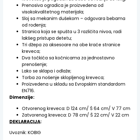
Prenosiva ogradica je proizvedena od
visokokvalitetnog materijala;
Sloj sa mekanim dušekom – odgovara bebama
od rođenja;
Stranica koja se spušta u 3 različita nivoa, radi
lakšeg pristupa detetu;
Tri džepa za aksesoare na obe kraće stranice
kreveca;
Dva točkića sa kočnicama za jednostavno
prenošenje;
Lako se sklapa i odlaže;
Torba za nošenje sklopljenog kreveca;
Proizvedena u skladu sa Evropskim standardom
EN716.
Dimenzije:
Otvorenog kreveca: D 124 cm/ Š 64 cm/ V 77 cm
Zatvorenog kreveca: D 78 cm/ Š 22 cm/ V 22 cm
DEKLARACIJA
:
Uvoznik: KOBIG