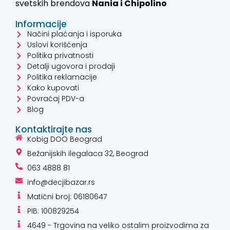
svetskih brendova
Nania i
Chipolino
Informacije
Načini plaćanja i isporuka
Uslovi korišćenja
Politika privatnosti
Detalji ugovora i prodaji
Politika reklamacije
Kako kupovati
Povraćaj PDV-a
Blog
Kontaktirajte nas
Kobig DOO Beograd
Bežanijskih ilegalaca 32, Beograd
063 4888 81
info@decjibazar.rs
Matični broj: 06180647
PIB: 100829254
4649 - Trgovina na veliko ostalim proizvodima za