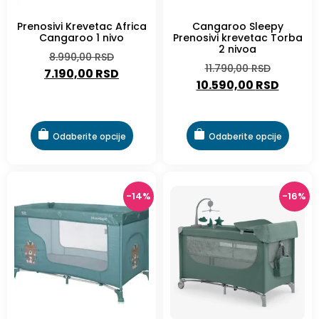
Prenosivi Krevetac Africa
Cangaroo Sleepy
Cangaroo 1 nivo
Prenosivi krevetac Torba
2 nivoa
8.990,00
RSD
11.790,00
RSD
7.190,00
RSD
10.590,00
RSD
Odaberite opcije
Odaberite opcije
-14%
-16%