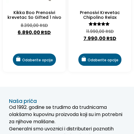
Kikka Boo Prenosivi
Prenosivi Krevetac
krevetac So Gifted 1 nivo
Chipolino Relax
8.390,00
RSD
Ocenjeno
11.990,00
RSD
6.890,00
RSD
sa
7.990,00
RSD
4.90
od 5
Odaberite opcije
Odaberite opcije
Naša priča
Od 1992. godine se trudimo da trudnicama
olakšamo kupovinu proizvoda koji su im potrebni
za njihove mališane.
Generalni smo uvoznici i distributeri poznatih