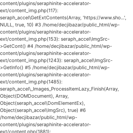
content/plugins/seraphinite-accelerator-
ext/content_img.php(117):
seraph_accel\GetExtContents(Array, 'https://www.sho...',
NULL, true, 10) #3 /home/decjibazar/public_html/wp-
content/plugins/seraphinite-accelerator-
ext/content_img.php(153): seraph_accel\ImgSrc-
>GetCont() #4 /home/decjibazar/public_html/wp-
content/plugins/seraphinite-accelerator-
ext/content_img.php(1243): seraph_accel\ImgSrc-
>GetInfo() #5 /home/decjibazar/public_html/wp-
content/plugins/seraphinite-accelerator-
ext/content_img.php(1485):
seraph_accel\_Images_ProcessItemLazy_Finish(Array,
Object(DOMDocument), Array,
Object(seraph_accel\DomElementEx),
Object(seraph_accel\ImgSrc), true) #6
/home/decjibazar/public_html/wp-
content/plugins/seraphinite-accelerator-
ext/content.php(1881):