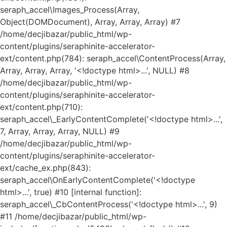
seraph_accel\Images_Process(Array,
Object(DOMDocument), Array, Array, Array) #7
/home/decjibazar/public_html/wp-
content/plugins/seraphinite-accelerator-
ext/content.php(784): seraph_accel\ContentProcess(Array,
Array, Array, Array, '<!doctype html>...', NULL) #8
/home/decjibazar/public_html/wp-
content/plugins/seraphinite-accelerator-
ext/content.php(710):
seraph_accel\_EarlyContentComplete('<!doctype html>...',
7, Array, Array, Array, NULL) #9
/home/decjibazar/public_html/wp-
Kako mogu da
content/plugins/seraphinite-accelerator-
pomognem?
ext/cache_ex.php(843):
seraph_accel\OnEarlyContentComplete('<!doctype
Zdravo! Ja sam
html>...', true) #10 [internal function]:
Niwa Ai
seraph_accel\_CbContentProcess('<!doctype html>...', 9)
Asistent. Pitajte
#11 /home/decjibazar/public_html/wp-
me šta god o