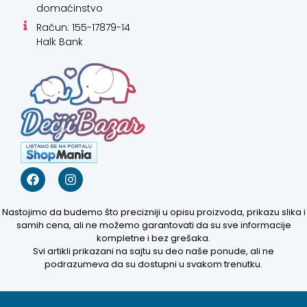
domaćinstvo
Račun: 155-17879-14
Halk Bank
Nastojimo da budemo što precizniji u opisu proizvoda, prikazu slika i
samih cena, ali ne možemo garantovati da su sve informacije
kompletne i bez grešaka.
Svi artikli prikazani na sajtu su deo naše ponude, ali ne
podrazumeva da su dostupni u svakom trenutku.