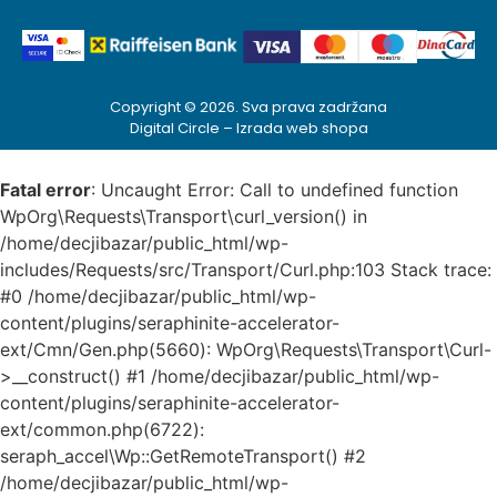
Copyright © 2026. Sva prava zadržana
Digital Circle –
Izrada web shopa
Fatal error
: Uncaught Error: Call to undefined function
WpOrg\Requests\Transport\curl_version() in
/home/decjibazar/public_html/wp-
includes/Requests/src/Transport/Curl.php:103 Stack trace:
#0 /home/decjibazar/public_html/wp-
content/plugins/seraphinite-accelerator-
ext/Cmn/Gen.php(5660): WpOrg\Requests\Transport\Curl-
>__construct() #1 /home/decjibazar/public_html/wp-
content/plugins/seraphinite-accelerator-
ext/common.php(6722):
seraph_accel\Wp::GetRemoteTransport() #2
/home/decjibazar/public_html/wp-