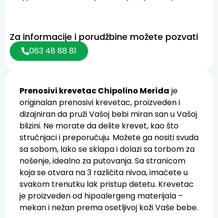
Za informacije i porudžbine možete pozvati
063 48 88 81
Prenosivi krevetac Chipolino Merida
je
originalan prenosivi krevetac, proizveden i
dizajniran da pruži Vašoj bebi miran san u Vašoj
blizini. Ne morate da delite krevet, kao što
stručnjaci i preporučuju. Možete ga nositi svuda
sa sobom, lako se sklapa i dolazi sa torbom za
nošenje, idealno za putovanja. Sa stranicom
koja se otvara na 3 različita nivoa, imaćete u
svakom trenutku lak pristup detetu. Krevetac
je proizveden od hipoalergeng materijala –
mekan i nežan prema osetljivoj koži Vaše bebe.