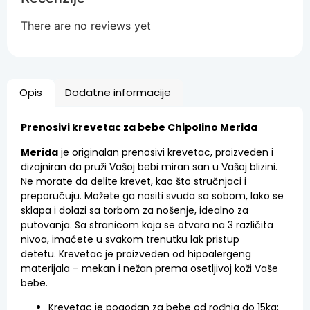
There are no reviews yet
Opis
Dodatne informacije
Prenosivi krevetac za bebe Chipolino Merida
Merida
je originalan prenosivi krevetac, proizveden i
dizajniran da pruži Vašoj bebi miran san u Vašoj blizini.
Ne morate da delite krevet, kao što stručnjaci i
preporučuju. Možete ga nositi svuda sa sobom, lako se
sklapa i dolazi sa torbom za nošenje, idealno za
putovanja. Sa stranicom koja se otvara na 3 različita
nivoa, imaćete u svakom trenutku lak pristup
detetu. Krevetac je proizveden od hipoalergeng
materijala – mekan i nežan prema osetljivoj koži Vaše
bebe.
Krevetac je pogodan za bebe od rođnja do 15kg;