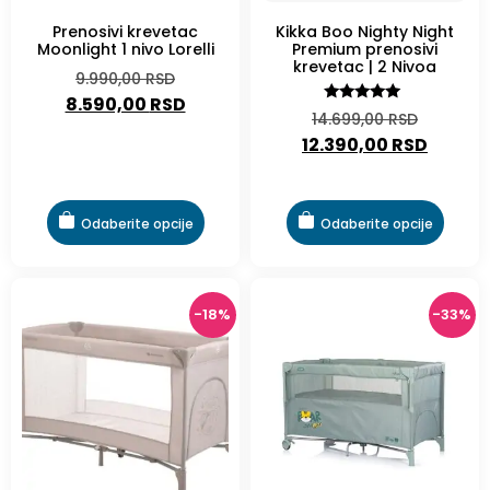
Prenosivi krevetac
Kikka Boo Nighty Night
Moonlight 1 nivo Lorelli
Premium prenosivi
krevetac | 2 Nivoa
9.990,00
RSD
8.590,00
RSD
Ocenjeno
14.699,00
RSD
sa
12.390,00
RSD
5.00
od 5
Odaberite opcije
Odaberite opcije
-18%
-33%