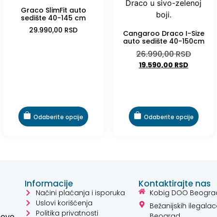
Graco SlimFit auto
sedište 40-145 cm
29.990,00
RSD
Cangaroo Draco I-Size
auto sedište 40-150cm
26.990,00
RSD
19.590,00
RSD
Odaberite opcije
Odaberite opcije
Informacije
Kontaktirajte nas
Načini plaćanja i isporuka
Kobig DOO Beogra
Uslovi korišćenja
Bežanijskih ilegalac
Politika privatnosti
hove
Beograd