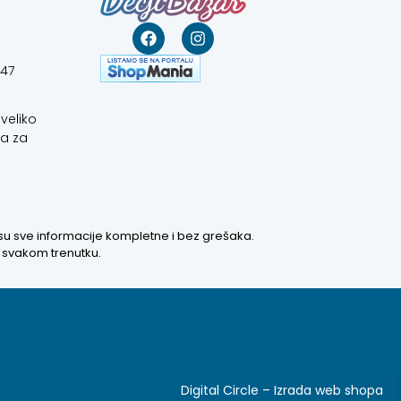
647
veliko
a za
 su sve informacije kompletne i bez grešaka.
u svakom trenutku.
Digital Circle –
Izrada web shopa