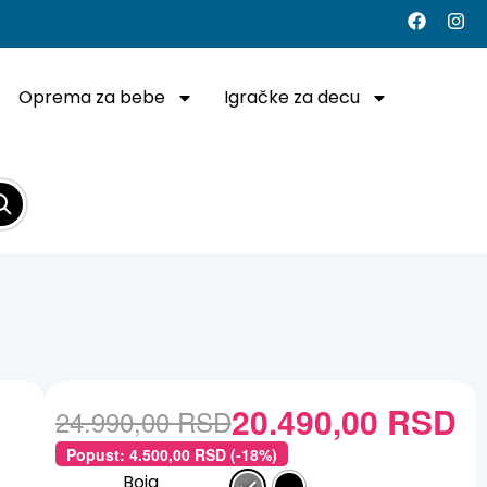
Oprema za bebe
Igračke za decu
20.490,00
RSD
24.990,00
RSD
Popust:
4.500,00
RSD
(-18%)
Boja