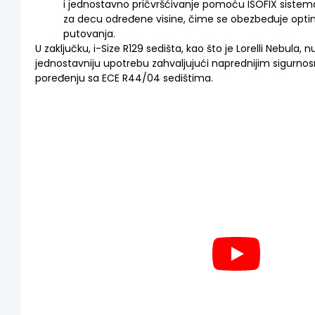
i jednostavno pričvršćivanje pomoću ISOFIX sistema.
za decu određene visine, čime se obezbeđuje opti
putovanja.
U zaključku, i-Size R129 sedišta, kao što je Lorelli Nebula, n
jednostavniju upotrebu zahvaljujući naprednijim sigurn
poređenju sa ECE R44/04 sedištima.