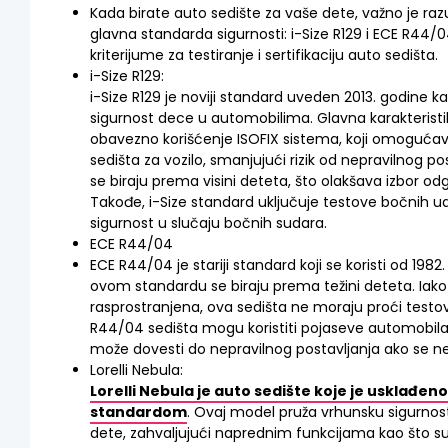
Kada birate auto sedište za vaše dete, važno je ra
glavna standarda sigurnosti: i-Size R129 i ECE R44/0
kriterijume za testiranje i sertifikaciju auto sedišta.
i-Size R129:
i-Size R129 je noviji standard uveden 2013. godine k
sigurnost dece u automobilima. Glavna karakterist
obavezno korišćenje ISOFIX sistema, koji omogućav
sedišta za vozilo, smanjujući rizik od nepravilnog pos
se biraju prema visini deteta, što olakšava izbor o
Takođe, i-Size standard uključuje testove bočnih u
sigurnost u slučaju bočnih sudara.
ECE R44/04
ECE R44/04 je stariji standard koji se koristi od 198
ovom standardu se biraju prema težini deteta. Iako 
rasprostranjena, ova sedišta ne moraju proći testo
R44/04 sedišta mogu koristiti pojaseve automobila 
može dovesti do nepravilnog postavljanja ako se ne k
Lorelli Nebula:
Lorelli Nebula je auto sedište koje je usklađeno 
standardom
. Ovaj model pruža vrhunsku sigurnos
dete, zahvaljujući naprednim funkcijama kao što s