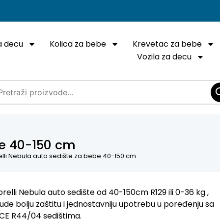
a decu
Kolica za bebe
Krevetac za bebe
Vozila za decu
be 40-150 cm
elli Nebula auto sedište za bebe 40-150 cm
orelli Nebula auto sedište od 40-150cm R129 ili 0-36 kg ,
ude bolju zaštitu i jednostavniju upotrebu u poređenju sa
CE R44/04 sedištima.