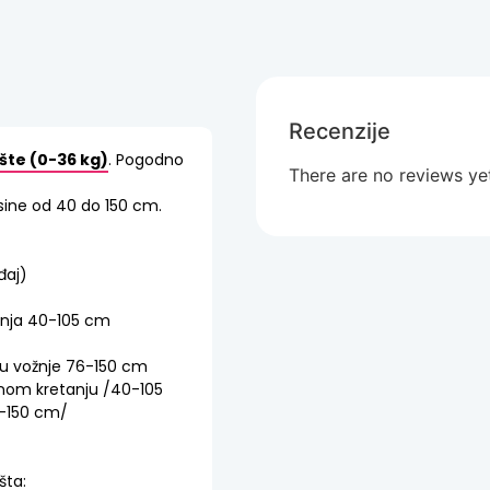
Recenzije
ište (0-36 kg)
. Pogodno
There are no reviews ye
sine od 40 do 150 cm.
đaj)
anja 40-105 cm
u vožnje 76-150 cm
rotnom kretanju /40-105
76-150 cm/
šta: