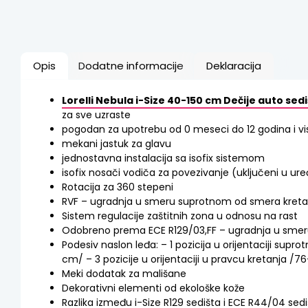
Opis
Dodatne informacije
Deklaracija
Lorelli Nebula i-Size 40-150 cm Dečije auto sed
za sve uzraste
pogodan za upotrebu od 0 meseci do 12 godina i vi
mekani jastuk za glavu
jednostavna instalacija sa isofix sistemom
isofix nosači vodiča za povezivanje (uključeni u ure
Rotacija za 360 stepeni
RVF – ugradnja u smeru suprotnom od smera kret
Sistem regulacije zaštitnih zona u odnosu na rast
Odobreno prema ECE R129/03,FF – ugradnja u smer
Podesiv naslon leđa: – 1 pozicija u orijentaciji sup
cm/ – 3 pozicije u orijentaciji u pravcu kretanja /
Meki dodatak za mališane
Dekorativni elementi od ekološke kože
Razlika između i-Size R129 sedišta i ECE R44/04 sedi