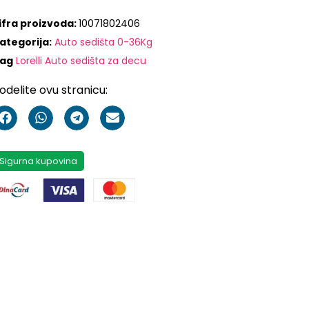
ifra proizvoda:
10071802406
ategorija:
Auto sedišta 0-36Kg
ag
Lorelli Auto sedišta za decu
odelite ovu stranicu:
Sigurna kupovina