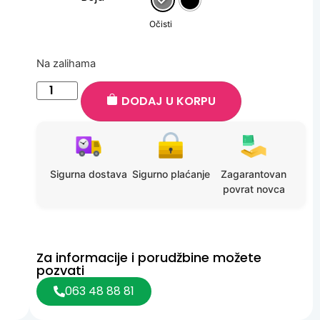
Očisti
Na zalihama
DODAJ U KORPU
Sigurna dostava
Sigurno plaćanje
Zagarantovan
povrat novca
Za informacije i porudžbine možete
pozvati
063 48 88 81