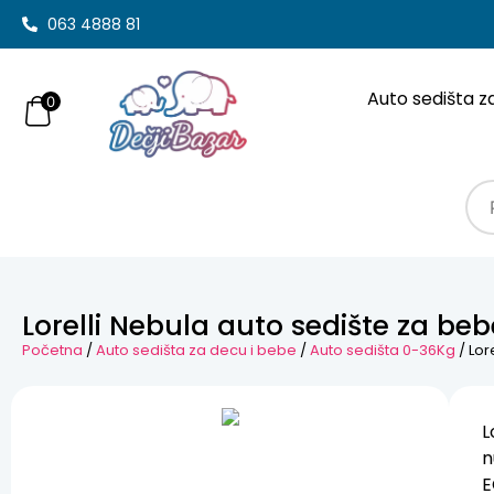
063 4888 81
Auto sedišta z
0
Lorelli Nebula auto sedište za be
Početna
/
Auto sedišta za decu i bebe
/
Auto sedišta 0-36Kg
/ Lor
L
n
E