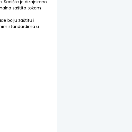
 Sedište je dizajnirano
malna zaštita tokom
ude bolju zaštitu i
osnim standardima u