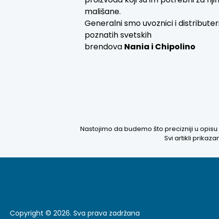
mališane.
Generalni smo uvoznici i distributer
poznatih svetskih
brendova
Nania i
Chipolino
Nastojimo da budemo što precizniji u opisu 
Svi artikli prika
Copyright © 2026. Sva prava zadržana