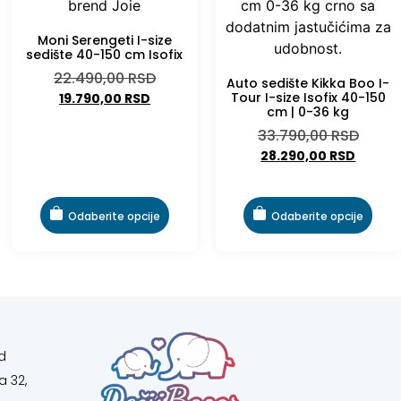
Moni Serengeti I-size
sedište 40-150 cm Isofix
22.490,00
RSD
Auto sedište Kikka Boo I-
Tour I-size Isofix 40-150
19.790,00
RSD
cm | 0-36 kg
33.790,00
RSD
28.290,00
RSD
Odaberite opcije
Odaberite opcije
d
a 32,