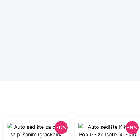
-12%
-16%