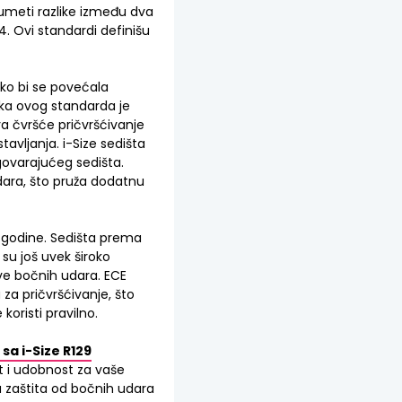
zumeti razlike između dva
4. Ovi standardi definišu
ako bi se povećala
ika ovog standarda je
a čvršće pričvršćivanje
tavljanja. i-Size sedišta
dgovarajućeg sedišta.
dara, što pruža dodatnu
2. godine. Sedišta prema
su još uvek široko
ve bočnih udara. ECE
za pričvršćivanje, što
oristi pravilno.
sa i-Size R129
t i udobnost za vaše
u zaštita od bočnih udara