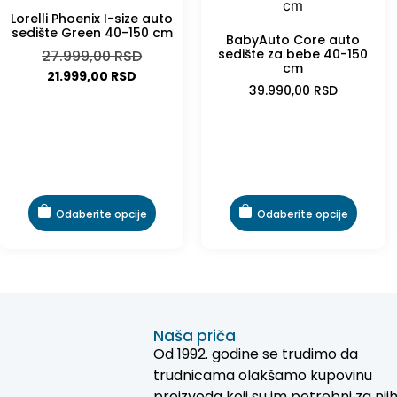
Lorelli Phoenix I-size auto
sedište Green 40-150 cm
BabyAuto Core auto
sedište za bebe 40-150
27.999,00
RSD
cm
21.999,00
RSD
39.990,00
RSD
Odaberite opcije
Odaberite opcije
Naša priča
Od 1992. godine se trudimo da
trudnicama olakšamo kupovinu
proizvoda koji su im potrebni za nji