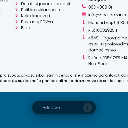
Detalji ugovora i prodaji
063 4888 81
Politika reklamacije
i
info@decjibazar.rs
Kako kupovati
Povraćaj PDV-a
Matični broj: 06180
Kako mogu da
Blog
PIB: 100829254
pomognem?
4649 - Trgovina na 
ostalim proizvodim
Zdravo! Ja sam
domaćinstvo
Niwa Ai Asistent.
Račun: 155-17879-14
Pitajte me šta god
Halk Bank
o ovom sajtu ili
recite mi kako
proizvoda, prikazu slika i samih cena, ali ne možemo garantovati da
mogu da
zani na sajtu su deo naše ponude, ali ne podrazumeva da su dostupni 
pomognem.
9:20 PM
Prikaži najprodavanije
Ask Niwa
Prikaži najnovije