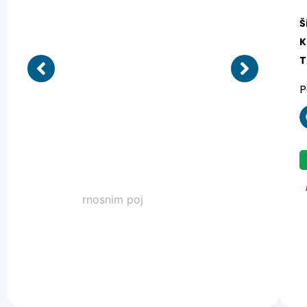
Š
K
T
P