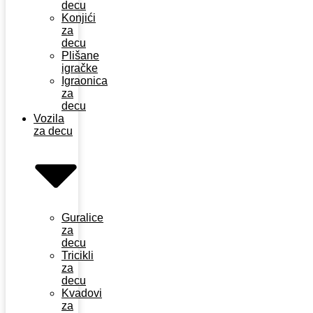
decu
Konjići
za
decu
Plišane
igračke
Igraonica
za
decu
Vozila
za decu
Guralice
za
decu
Tricikli
za
decu
Kvadovi
za