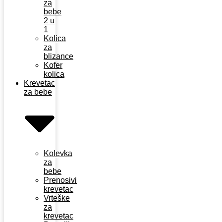
za
bebe
2 u
1
Kolica
za
blizance
Kofer
kolica
Krevetac
za bebe
Kolevka
za
bebe
Prenosivi
krevetac
Vrteške
za
krevetac