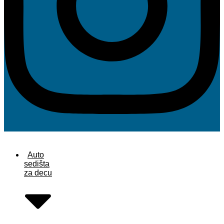
Auto
sedišta
za decu