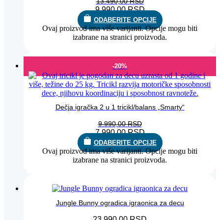
13.490,00
RSD
9.990,00
RSD
ODABERITE OPCIJE
Ovaj proizvod ima više varijanti. Opcije mogu biti
izabrane na stranici proizvoda.
-20%
Dečja igračka 2 u 1 tricikl/balans „Smarty“
9.990,00
RSD
7.990,00
RSD
ODABERITE OPCIJE
Ovaj proizvod ima više varijanti. Opcije mogu biti
izabrane na stranici proizvoda.
Jungle Bunny ogradica igraonica za decu
23.990,00
RSD