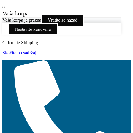
0
Vaša korpa
Vaša korpa je prazna
Vratite se nazad
Nastavite kupovinu
Calculate Shipping
Skočite na sadržaj