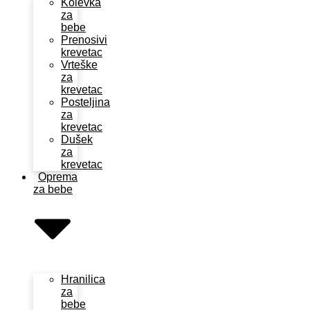
Kolevka
za
bebe
Prenosivi
krevetac
Vrteške
za
krevetac
Posteljina
za
krevetac
Dušek
za
krevetac
Oprema
za bebe
Hranilica
za
bebe