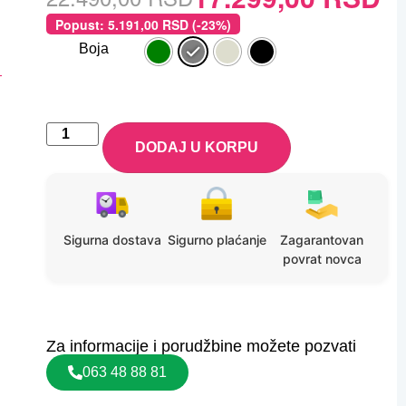
ocene kupca
Popust:
5.191,00
RSD
(-23%)
Boja
-
DODAJ U KORPU
Sigurna dostava
Sigurno plaćanje
Zagarantovan
povrat novca
Za informacije i porudžbine možete pozvati
063 48 88 81