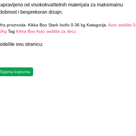
apravljeno od visokokvalitetnih materijala za maksimalnu
dobnost i besprekoran dizajn.
ifra proizvoda:
Kikka Boo Stark Isofix 0-36 kg
Kategorija:
Auto sedišta 0
6Kg
Tag
Kikka Boo Auto sedišta za decu
odelite ovu stranicu:
Sigurna kupovina