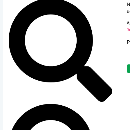
N
u
Š
3
P