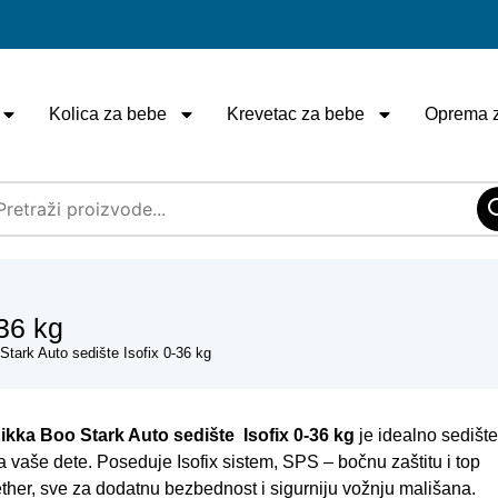
Kolica za bebe
Krevetac za bebe
Oprema 
-36 kg
Stark Auto sedište Isofix 0-36 kg
ikka Boo Stark Auto sedište Isofix 0-36 kg
je idealno sedišt
a vaše dete. Poseduje Isofix sistem, SPS – bočnu zaštitu i top
ether, sve za dodatnu bezbednost i sigurniju vožnju mališana.