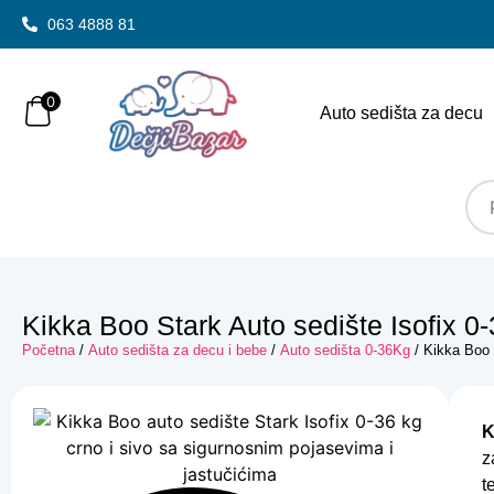
063 4888 81
0
Auto sedišta za decu
Kikka Boo Stark Auto sedište Isofix 0
Početna
/
Auto sedišta za decu i bebe
/
Auto sedišta 0-36Kg
/ Kikka Boo 
K
z
t