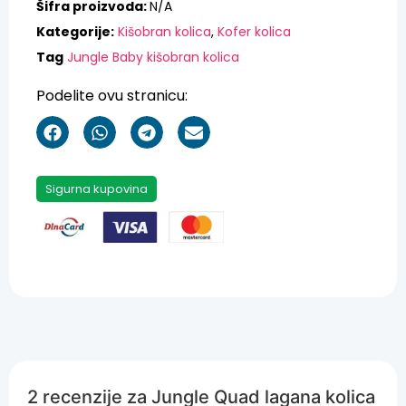
Šifra proizvoda:
N/A
Kategorije:
Kišobran kolica
,
Kofer kolica
Tag
Jungle Baby kišobran kolica
Podelite ovu stranicu:
Sigurna kupovina
2 recenzije za
Jungle Quad lagana kolica