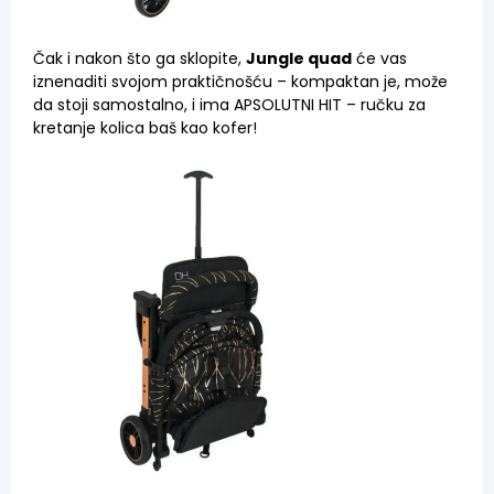
Čak i nakon što ga sklopite,
Jungle quad
će vas
iznenaditi svojom praktičnošću – kompaktan je, može
da stoji samostalno, i ima APSOLUTNI HIT – ručku za
kretanje kolica baš kao kofer!