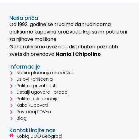
Naša priča
Od 1992. godine se trudimo da trudnicama
olakšamo kupovinu proizvoda koji su im potrebni
za njihove mališane.
Generalni smo uvoznici i distributeri poznatih
svetskih brendova
Nania i
Chipolino
Informacije
Načini plaćanja i isporuka
Uslovi korišćenja
Politika privatnosti
Detalji ugovora i prodaji
Politika reklamacije
Kako kupovati
Povraćaj PDV-a
Blog
Kontaktirajte nas
Kobig DOO Beograd