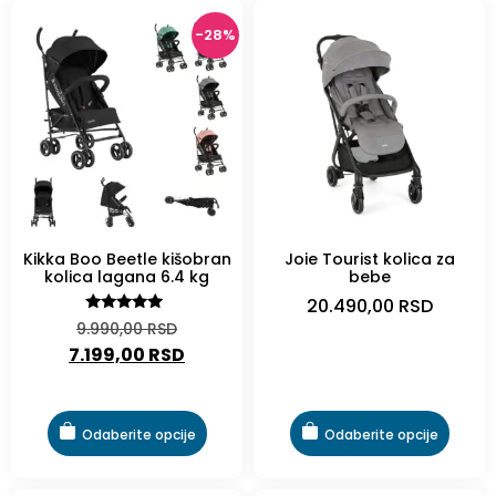
-28%
Kikka Boo Beetle kišobran
Joie Tourist kolica za
kolica lagana 6.4 kg
bebe
20.490,00
RSD
Ocenjeno
9.990,00
RSD
sa
7.199,00
RSD
5.00
od 5
Odaberite opcije
Odaberite opcije