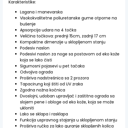
Karakteristike:
Lagana i manevarska
Visokokvalitetne poliuretanske gume otporne na
bušenje
Apsorpcija udara na 4 točka
Veličina točkova: prednji 15cm, zadnji 17 cm
Kompaktne dimenzije u sklopljenom stanju
Podesiv naslon
Podesivi naslon za noge sa postavom od eko kože
koja se lako čisti
Sigurnosni pojasevi u pet tačaka
Odvojiva ograda
Proširiva nadstrešnica sa 2 prozora
Tapacirung koji štiti od UV zraka
Zgodna nožna kočnica
Dvoslojni, udoban upravljač i zaštitna ograda sa
slojem pene i obloge od eko kože, koja se može
ukloniti
Lako se sklapa i rasklapa
Funkcija uspravnog stajanja u sklopljenom stanju
Proširiva ručka za lako guranje sklopljenih kolica