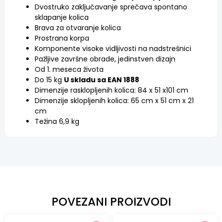
Dvostruko zaključavanje sprečava spontano
sklapanje kolica
Brava za otvaranje kolica
Prostrana korpa
Komponente visoke vidljivosti na nadstrešnici
Pažljive završne obrade, jedinstven dizajn
Od 1. meseca života
Do 15 kg
U skladu sa EAN 1888
Dimenzije rasklopljenih kolica: 84 x 51 x101 cm
Dimenzije sklopljenih kolica: 65 cm x 51 cm x 21
cm
Težina 6,9 kg
POVEZANI PROIZVODI