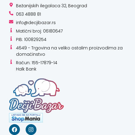
Bežanijskih ilegalaca 32, Beograd
063 4888 81
info@decjibazar.rs
Matični broj: 06180647
PIB: 100829254
4649 - Trgovina na veliko ostalim proizvodima za
domaćinstvo
Račun: 155-17879-14
Halk Bank
Kako mogu da
pomognem?
Zdravo! Ja sam
Niwa Ai
Asistent. Pitajte