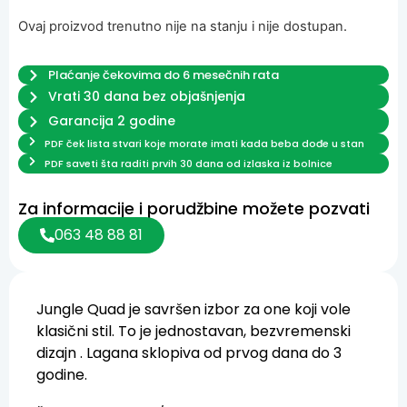
Ocenjeno
2
5.00
od 5
Ovaj proizvod trenutno nije na stanju i nije dostupan.
na osnovu
ocene kupca
Plaćanje čekovima do 6 mesečnih rata
Vrati 30 dana bez objašnjenja
Garancija 2 godine
PDF ček lista stvari koje morate imati kada beba dođe u stan
PDF saveti šta raditi prvih 30 dana od izlaska iz bolnice
Za informacije i porudžbine možete pozvati
063 48 88 81
Jungle Quad je savršen izbor za one koji vole
klasični stil. To je jednostavan, bezvremenski
dizajn . Lagana sklopiva od prvog dana do 3
godine.