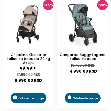
-44%
-20%
Chipolino Kiss kofer
Cangaroo Buggy Lagana
kolica za bebe do 22 kg
Kolica za bebe
Akcija
18.790,00
RSD
14.990,00
RSD
Ocenjeno
17.990,00
RSD
sa
9.990,00
RSD
4.20
od 5
Odaberite opcije
Odaberite opcije