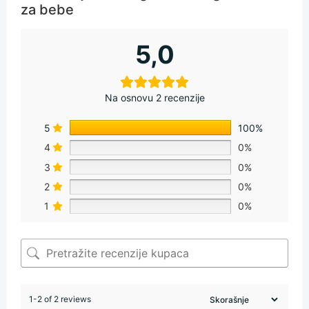
za bebe
5,0
Na osnovu 2 recenzije
5
100%
4
0%
3
0%
2
0%
1
0%
1-2 of 2 reviews