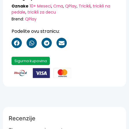
Oznake
10+ Meseci
,
Crna
,
QPlay
,
Tricikli
,
tricikli na
pedale
,
tricikli za decu
Brend:
QPlay
Podelite ovu stranicu:
Sigurna kupovina
Recenzije