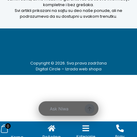
kompletne i bez grešaka.
Svi artikli prikazani na sajtu su deo naše ponude, ali ne
Kako mogu da
podrazumeva da su dostupni u svakom trenutku.
pomognem?
Zdravo! Ja sam
Niwa Ai
Asistent. Pitajte
me šta god o
Copyright © 2026. Sva prava zadržana
ovom sajtu ili
Digital Circle –
Izrada web shopa
recite mi kako
mogu da
pomognem.
4:29 PM
Prikaži najprodavanije
Ask Niwa
Prikaži najnovije
0
Početna
Kategorije
Poziv