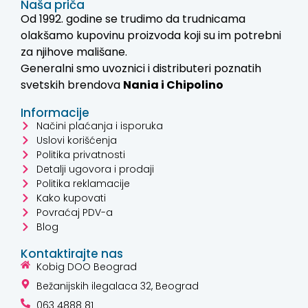
Naša priča
Od 1992. godine se trudimo da trudnicama
olakšamo kupovinu proizvoda koji su im potrebni
za njihove mališane.
Generalni smo uvoznici i distributeri poznatih
svetskih brendova
Nania i
Chipolino
Informacije
Načini plaćanja i isporuka
Uslovi korišćenja
Politika privatnosti
Detalji ugovora i prodaji
Politika reklamacije
Kako kupovati
Povraćaj PDV-a
Blog
Kontaktirajte nas
Kobig DOO Beograd
Bežanijskih ilegalaca 32, Beograd
063 4888 81