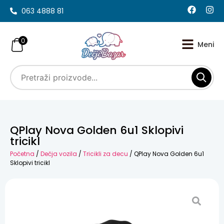
063 4888 81
0
QPlay Nova Golden 6u1 Sklopivi
tricikl
Početna
/
Dečja vozila
/
Tricikli za decu
/ QPlay Nova Golden 6u1
Sklopivi tricikl