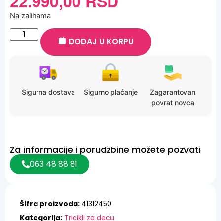
22.990,00
RSD
Na zalihama
DODAJ U KORPU
Sigurna dostava
Sigurno plaćanje
Zagarantovan
povrat novca
Za informacije i porudžbine možete pozvati
063 48 88 81
Šifra proizvoda:
41312450
Kategorija:
Tricikli za decu