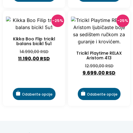
-25%
-25%
Kikka Boo Flip tricikl
balans bicikl 5u1
14.990,00
RSD
Tricikl Playtime RELAX
Aristom 413
11.190,00
RSD
12.990,00
RSD
9.699,00
RSD
Odaberite opcije
Odaberite opcije