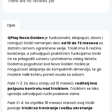
There are no reviews yet
Opis
QPlay Nova Golden
je funkcionalni, sklapajući, oboriv i
rotirajući tricikl namenjen deci
od 10 do 72 meseca
sa
zlatnim ramom ograničene serije. Tricikl ima 6 načina
korišćenja, a zahvaljujući praktičnim funkcijama tricikl
će se prilagoditi uzrastu i potrebama vašeg deteta.
Dodatna pogodnost kod Nova Golden tricikla je
mogućnost sklapanja do kompaktnih dimenzija, te ga
možete nalik koferu poneti svuda sa sobom.
Faze 1 i 2
: Za decu stariju od 10 meseci,
roditelj ima
potpunu kontrolu nad triciklom.
Triciklom se lako
upravlja zahvaljujući ručki podesive visine.
Faze 3 i 4
: Sa otprilike 18 meseci starosti ovaj tricikl
postaje
tricikl za treniranje i vežbu okretanja