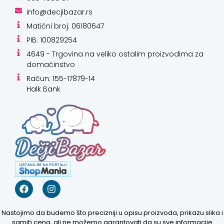
info@decjibazar.rs
Matični broj: 06180647
PIB: 100829254
4649 - Trgovina na veliko ostalim proizvodima za
domaćinstvo
Račun: 155-17879-14
Halk Bank
Nastojimo da budemo što precizniji u opisu proizvoda, prikazu slika i
samih cena, ali ne možemo garantovati da su sve informacije