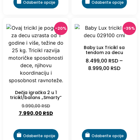
Odaberite opcije
Odaberite opcije
-20%
-35%
Baby Lux Tricikl sa
tendom za decu
8.499,00
RSD
–
8.999,00
RSD
Dečja igračka 2 u 1
tricikl/balans „Smarty“
9.990,00
RSD
7.990,00
RSD
Odaberite opcije
Odaberite opcije