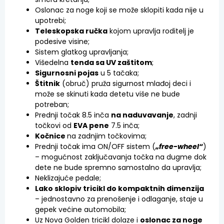
Oslonac za noge koji se može sklopiti kada nije u
upotrebi;
Teleskopska ručka
kojom upravlja roditelj je
podesive visine;
Sistem glatkog upravljanja;
Višedelna
tenda sa UV zaštitom
;
Sigurnosni pojas
u 5 tačaka;
Štitnik
(obruč) pruža sigurnost mlađoj deci i
može se skinuti kada detetu više ne bude
potreban;
Prednji točak 8.5 inča
na naduvavanje
, zadnji
točkovi od
EVA pene
7.5 inča;
Kočnice
na zadnjim točkovima;
Prednji točak ima ON/OFF sistem (
„free-wheel“
)
– mogućnost zaključavanja točka na dugme dok
dete ne bude spremno samostalno da upravlja;
Neklizajuće pedale;
Lako sklopiv tricikl do kompaktnih dimenzija
– jednostavno za prenošenje i odlaganje, staje u
gepek većine automobila;
Uz Nova Golden tricikl dolaze i
oslonac za noge