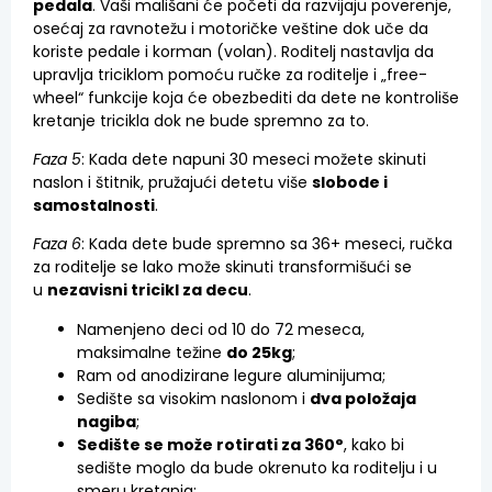
pedala
. Vaši mališani će početi da razvijaju poverenje,
osećaj za ravnotežu i motoričke veštine dok uče da
koriste pedale i korman (volan). Roditelj nastavlja da
upravlja triciklom pomoću ručke za roditelje i „free-
wheel“ funkcije koja će obezbediti da dete ne kontroliše
kretanje tricikla dok ne bude spremno za to.
Faza 5
: Kada dete napuni 30 meseci možete skinuti
naslon i štitnik, pružajući detetu više
slobode i
samostalnosti
.
Faza 6
: Kada dete bude spremno sa 36+ meseci, ručka
za roditelje se lako može skinuti transformišući se
u
nezavisni tricikl za decu
.
Namenjeno deci od 10 do 72 meseca,
maksimalne težine
do 25kg
;
Ram od anodizirane legure aluminijuma;
Sedište sa visokim naslonom i
dva položaja
nagiba
;
Sedište se može rotirati za 360°
, kako bi
sedište moglo da bude okrenuto ka roditelju i u
smeru kretanja;