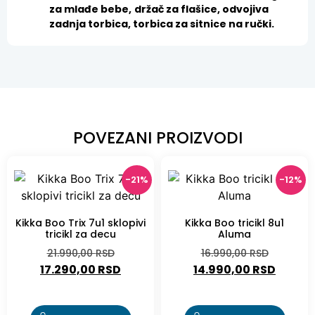
za mlađe bebe,
držač za flašice, odvojiva
zadnja torbica, torbica za sitnice na ručki.
POVEZANI PROIZVODI
-21%
-12%
Kikka Boo Trix 7u1 sklopivi
Kikka Boo tricikl 8u1
tricikl za decu
Aluma
21.990,00
RSD
16.990,00
RSD
17.290,00
RSD
14.990,00
RSD