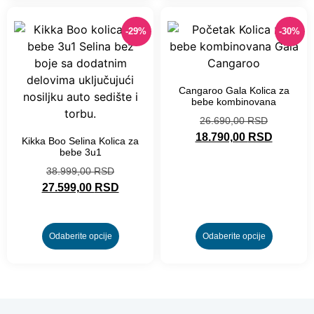
-29%
-30%
Cangaroo Gala Kolica za
bebe kombinovana
26.690,00
RSD
18.790,00
RSD
Kikka Boo Selina Kolica za
bebe 3u1
38.999,00
RSD
27.599,00
RSD
Odaberite opcije
Odaberite opcije