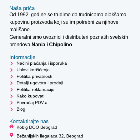
Naša priča
Od 1992. godine se trudimo da trudnicama olakšamo
kupovinu proizvoda koji su im potrebni za njihove
mališane.
Generalni smo uvoznici i distributeri poznatih svetskih
brendova
Nania i
Chipolino
Informacije
Načini plaćanja i isporuka
Uslovi korišćenja
Politika privatnosti
Detalji ugovora i prodaji
Politika reklamacije
Kako kupovati
Povraćaj PDV-a
Blog
Kontaktirajte nas
Kobig DOO Beograd
Bežanijskih ilegalaca 32, Beograd