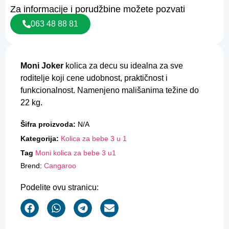
Za informacije i porudžbine možete pozvati
063 48 88 81
Moni Joker
kolica za decu su idealna za sve
roditelje koji cene udobnost, praktičnost i
funkcionalnost. Namenjeno mališanima težine do
22 kg.
Šifra proizvoda:
N/A
Kategorija:
Kolica za bebe 3 u 1
Tag
Moni kolica za bebe 3 u1
Brend:
Cangaroo
Podelite ovu stranicu: