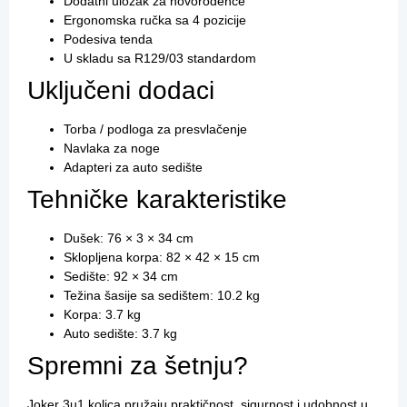
Dodatni uložak za novorođenče
Ergonomska ručka sa 4 pozicije
Podesiva tenda
U skladu sa R129/03 standardom
Uključeni dodaci
Torba / podloga za presvlačenje
Navlaka za noge
Adapteri za auto sedište
Tehničke karakteristike
Dušek: 76 × 3 × 34 cm
Sklopljena korpa: 82 × 42 × 15 cm
Sedište: 92 × 34 cm
Težina šasije sa sedištem: 10.2 kg
Korpa: 3.7 kg
Auto sedište: 3.7 kg
Spremni za šetnju?
Joker 3u1 kolica pružaju praktičnost, sigurnost i udobnost u