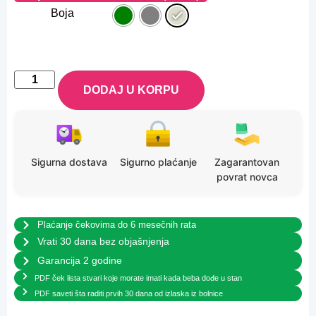
Boja
DODAJ U KORPU
Sigurna dostava
Sigurno plaćanje
Zagarantovan
povrat novca
Plaćanje čekovima do 6 mesečnih rata
Vrati 30 dana bez objašnjenja
Garancija 2 godine
PDF ček lista stvari koje morate imati kada beba dođe u stan
PDF saveti šta raditi prvih 30 dana od izlaska iz bolnice