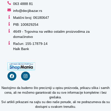
063 4888 81
info@decjibazar.rs
Matični broj: 06180647
PIB: 100829254
4649 - Trgovina na veliko ostalim proizvodima za
domaćinstvo
Račun: 155-17879-14
Halk Bank
Nastojimo da budemo što precizniji u opisu proizvoda, prikazu slika i samih
cena, ali ne možemo garantovati da su sve informacije kompletne i bez
grešaka.
Svi artikli prikazani na sajtu su deo naše ponude, ali ne podrazumeva da su
dostupni u svakom trenutku.