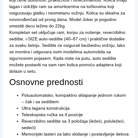
koji cene udobnost, praktičnost i funkcionalnost. Kolica imaju
lagan i izdržljiv ram sa amortizerima na točkovima koji
osiguravaju glatku i nesmetanu vožnju. Kolica su idealna za
novorođenčad od prvog dana. Model Joker je pogodno
smestiti decu težine do 22kg.
Kompletan set uključuje ram, korpu za nošenje, reverzibilno
sedište, i-SIZE auto-sedište (40–87 cm) i praktične dodatke
za svaku šetnju. Sedište će osigurati bezbednu vožnju, lako
se montira i odgovara svim modelima automobila sa
sigurnosnim pojasem. Kada niste na putu, auto sedište
možete postaviti na sam ram kolica pomoću adaptera koji
dolaze u setu.
Osnovne prednosti
Poluautomatsko, kompaktno sklapanje jednom rukom
– čak i sa sedištem
Ultra lagana konstrukcija
Teleskopska ručka sa 4 pozicije
Reverzibilno sedište sa 3 položaja (ležeći, poluležeći,
sedeći)
Memorijski tasteri za lako skidanje i postavljanje delova