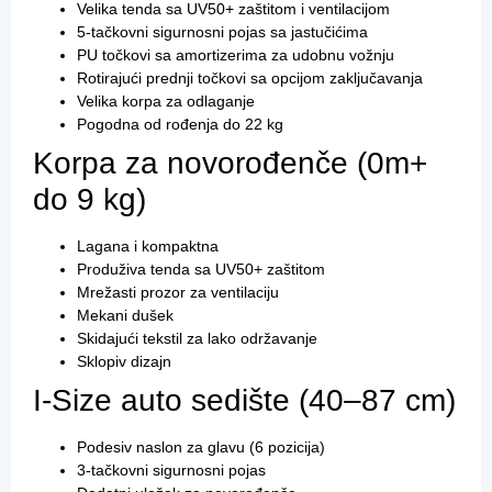
Velika tenda sa UV50+ zaštitom i ventilacijom
5-tačkovni sigurnosni pojas sa jastučićima
PU točkovi sa amortizerima za udobnu vožnju
Rotirajući prednji točkovi sa opcijom zaključavanja
Velika korpa za odlaganje
Pogodna od rođenja do 22 kg
Korpa za novorođenče (0m+
do 9 kg)
Lagana i kompaktna
Produživa tenda sa UV50+ zaštitom
Mrežasti prozor za ventilaciju
Mekani dušek
Skidajući tekstil za lako održavanje
Sklopiv dizajn
I-Size auto sedište (40–87 cm)
Podesiv naslon za glavu (6 pozicija)
3-tačkovni sigurnosni pojas