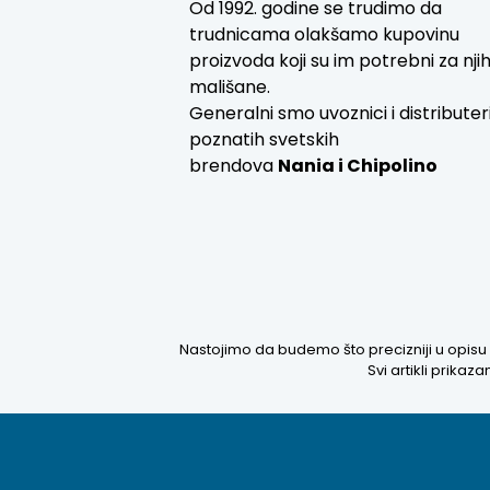
Od 1992. godine se trudimo da
trudnicama olakšamo kupovinu
proizvoda koji su im potrebni za nji
mališane.
Generalni smo uvoznici i distributer
poznatih svetskih
brendova
Nania i
Chipolino
Nastojimo da budemo što precizniji u opisu 
Svi artikli prika