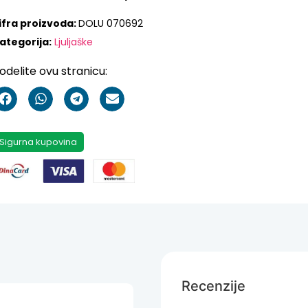
ifra proizvoda:
DOLU 070692
ategorija:
Ljuljaške
odelite ovu stranicu:
Sigurna kupovina
Recenzije