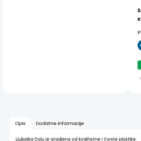
Š
K
P
Opis
Dodatne informacije
Ljuljaška Dolu je izradjena od kvalitetne i čvrste plastike.