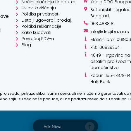
Načini plaćanja i isporuka
Kobig DOO Beogra
Uslovi korišćenja
Bežanijskih ilegalac
Politika privatnosti
hove
Beograd
Detalji ugovora i prodaji
063 4888 81
Politika reklamacije
i
info@decjibazar.rs
Kako kupovati
Povraćaj PDV-a
Matični broj: 06180
Blog
PIB: 100829254
4649 - Trgovina na 
ostalim proizvodim
domaćinstvo
Račun: 155-17879-14
Halk Bank
proizvoda, prikazu slika i samih cena, ali ne možemo garantovati da
zani na sajtu su deo naše ponude, ali ne podrazumeva da su dostupni 
Ask Niwa