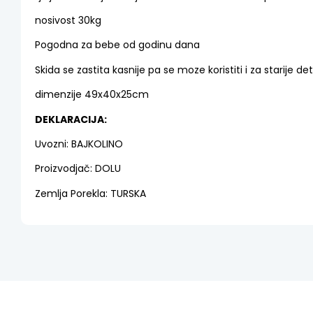
nosivost 30kg
Pogodna za bebe od godinu dana
Skida se zastita kasnije pa se moze koristiti i za starije de
dimenzije 49x40x25cm
DEKLARACIJA:
Uvozni: BAJKOLINO
Proizvodjač: DOLU
Zemlja Porekla: TURSKA