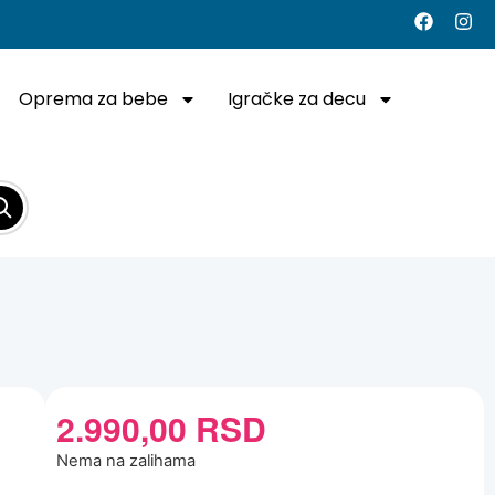
Oprema za bebe
Igračke za decu
2.990,00
RSD
Nema na zalihama