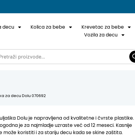
a decu
Kolica za bebe
Krevetac za bebe
Vozila za decu
aška za decu Dolu 070692
juljaška Dolu je napravljena od kvalitetne i čvrste plastike.
ogodna je za najmladje uzraste već od 12 meseci. Kasnije
e može koristiti i za stariju decu kada se skine zaštita.