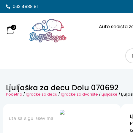
063 4888 81
Auto sedišta z
0
Ljuljaška za decu Dolu 070692
Početna
/
Igračke za decu
/
Igračke za dvorište
/
Ljuljaške
/ Ljulj
L
P
s