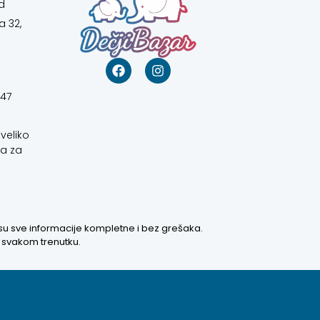
d
a 32,
647
veliko
a za
 su sve informacije kompletne i bez grešaka.
u svakom trenutku.