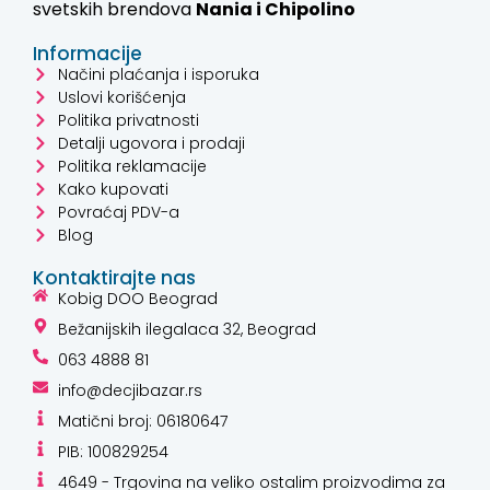
svetskih brendova
Nania i
Chipolino
Informacije
Načini plaćanja i isporuka
Uslovi korišćenja
Politika privatnosti
Detalji ugovora i prodaji
Politika reklamacije
Kako kupovati
Povraćaj PDV-a
Blog
Kontaktirajte nas
Kobig DOO Beograd
Bežanijskih ilegalaca 32, Beograd
063 4888 81
info@decjibazar.rs
Matični broj: 06180647
PIB: 100829254
4649 - Trgovina na veliko ostalim proizvodima za