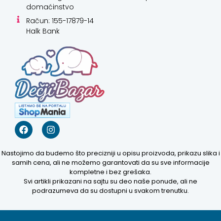
domaćinstvo
Račun: 155-17879-14
Halk Bank
Nastojimo da budemo što precizniji u opisu proizvoda, prikazu slika i
samih cena, ali ne možemo garantovati da su sve informacije
kompletne i bez grešaka.
Svi artikli prikazani na sajtu su deo naše ponude, ali ne
podrazumeva da su dostupni u svakom trenutku.