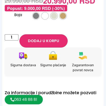
20.990,00
RSD
29.990,00
RSD
Popust:
9.000,00
RSD
(-30%)
Boja
DODAJ U KORPU
Sigurna dostava
Sigurno plaćanje
Zagarantovan
povrat novca
Za informacije i porudžbine možete pozvati
063 48 88 81