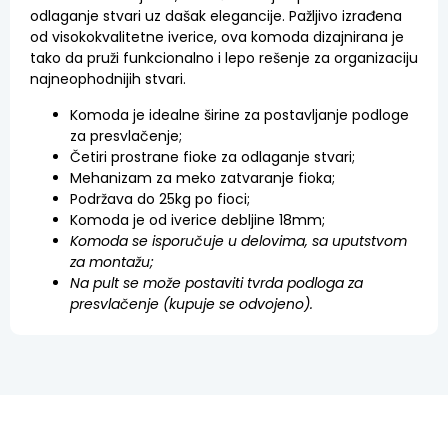
odlaganje stvari uz dašak elegancije. Pažljivo izrađena
od visokokvalitetne iverice, ova komoda dizajnirana je
tako da pruži funkcionalno i lepo rešenje za organizaciju
najneophodnijih stvari.
Komoda je idealne širine za postavljanje podloge
za presvlačenje;
Četiri prostrane fioke za odlaganje stvari;
Mehanizam za meko zatvaranje fioka;
Podržava do 25kg po fioci;
Komoda je od iverice debljine 18mm;
Komoda se isporučuje u delovima, sa uputstvom
za montažu;
Na pult se može postaviti tvrda podloga za
presvlačenje (kupuje se odvojeno).