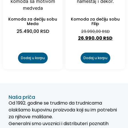
-10%
Komoda za dečiju sobu
Komoda za dečiju sobu
Meda
Filip
25.490,00
RSD
29.990,00
RSD
26.990,00
RSD
Dodaj u korpu
Dodaj u korpu
Naša priča
Od 1992. godine se trudimo da trudnicama
olakšamo kupovinu proizvoda koji su im potrebni
za njihove mališane.
Generalni smo uvoznici i distributeri poznatih