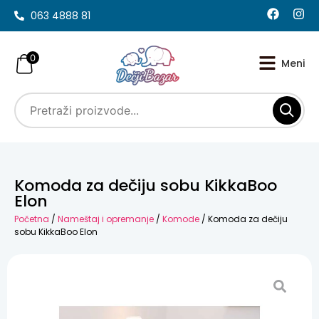
063 4888 81
0
Komoda za dečiju sobu KikkaBoo
Elon
Početna
/
Nameštaj i opremanje
/
Komode
/ Komoda za dečiju
sobu KikkaBoo Elon