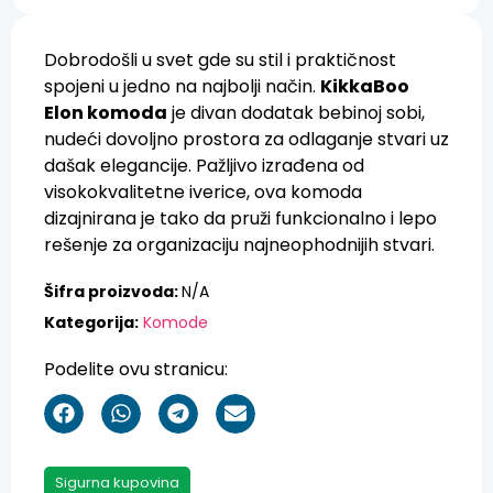
Dobrodošli u svet gde su stil i praktičnost
spojeni u jedno na najbolji način.
KikkaBoo
Elon komoda
je divan dodatak bebinoj sobi,
nudeći dovoljno prostora za odlaganje stvari uz
dašak elegancije. Pažljivo izrađena od
visokokvalitetne iverice, ova komoda
dizajnirana je tako da pruži funkcionalno i lepo
rešenje za organizaciju najneophodnijih stvari.
Šifra proizvoda:
N/A
Kategorija:
Komode
Podelite ovu stranicu:
Sigurna kupovina