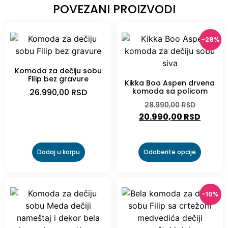
POVEZANI PROIZVODI
-28%
Komoda za dečiju sobu
Filip bez gravure
Kikka Boo Aspen drvena
komoda sa policom
26.990,00
RSD
28.990,00
RSD
20.990,00
RSD
Dodaj u korpu
Odaberite opcije
-10%