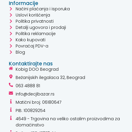
Informacije
Načini plaćanja i isporuka
Uslovi korišćenja
Politika privatnosti
Detalji ugovora i prodaji
Politika reklamacije
Kako kupovati
Povraćaj PDV-a
Blog
Kontaktirajte nas
Kobig DOO Beograd
Bežanijskih ilegalaca 32, Beograd
063 4888 81
info@decjibazar.rs
Matični broj: 06180647
PIB: 100829254
4649 - Trgovina na veliko ostalim proizvodima za
domaćinstvo