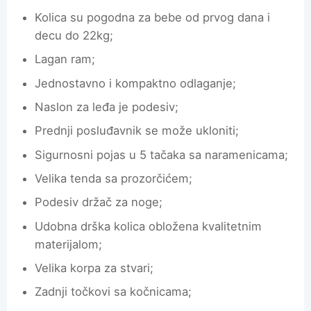
Kolica su pogodna za bebe od prvog dana i
decu do 22kg;
Lagan ram;
Jednostavno i kompaktno odlaganje;
Naslon za leđa je podesiv;
Prednji posluđavnik se može ukloniti;
Sigurnosni pojas u 5 tačaka sa naramenicama;
Velika tenda sa prozorčićem;
Podesiv držač za noge;
Udobna drška kolica obložena kvalitetnim
materijalom;
Velika korpa za stvari;
Zadnji točkovi sa kočnicama;