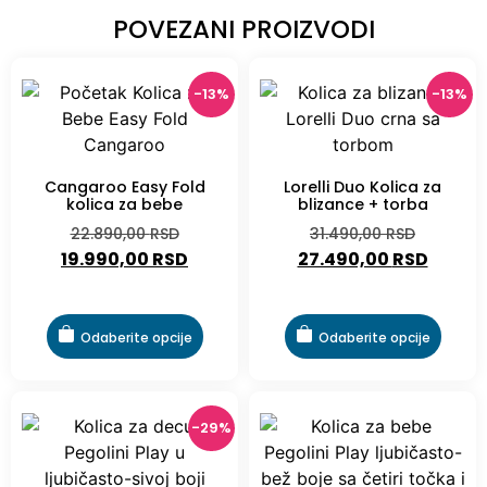
POVEZANI PROIZVODI
-13%
-13%
Cangaroo Easy Fold
Lorelli Duo Kolica za
kolica za bebe
blizance + torba
22.890,00
RSD
31.490,00
RSD
19.990,00
RSD
27.490,00
RSD
Odaberite opcije
Odaberite opcije
-29%