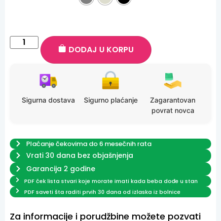
DODAJ U KORPU
Sigurna dostava
Sigurno plaćanje
Zagarantovan
povrat novca
Plaćanje čekovima do 6 mesečnih rata
Vrati 30 dana bez objašnjenja
Garancija 2 godine
PDF ček lista stvari koje morate imati kada beba dođe u stan
PDF saveti šta raditi prvih 30 dana od izlaska iz bolnice
Za informacije i porudžbine možete pozvati