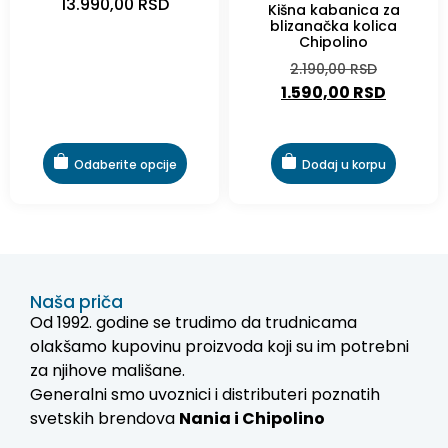
13.990,00
RSD
Kišna kabanica za
blizanačka kolica
Chipolino
2.190,00
RSD
1.590,00
RSD
Odaberite opcije
Dodaj u korpu
Naša priča
Od 1992. godine se trudimo da trudnicama
olakšamo kupovinu proizvoda koji su im potrebni
za njihove mališane.
Generalni smo uvoznici i distributeri poznatih
svetskih brendova
Nania i
Chipolino