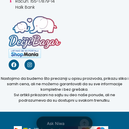
Račun: 155-17879-14
Halk Bank
Kako mogu da
pomognem?
Nastojimo da budemo što precizniji u opisu proizvoda, prikazu slika i
samih cena, ali ne možemo garantovati da su sve informacije
kompletne i bez grešaka.
Zdravo! Ja sam Niwa Ai
Svi artikli prikazani na sajtu su deo naše ponude, ali ne
podrazumeva da su dostupni u svakom trenutku.
Asistent. Pitajte me šta god o
ovom sajtu ili recite mi kako
mogu da pomognem.
2:21 PM
Ask Niwa
Prikaži najprodavanije