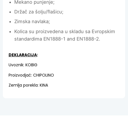
Mekano punjenje;
Držač za šolju/flašicu;
Zimska navlaka;
Kolica su proizvedena u skladu sa Evropskim
standardima EN1888-1 and EN1888-2.
DEKLARACIJA
:
Uvoznik: KOBIG
Proizvodjač: CHIPOLINO
Zemlja porekla: KINA