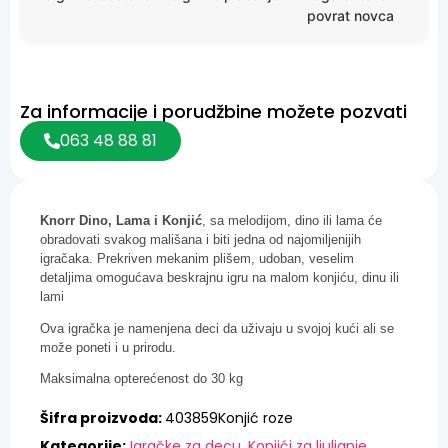
povrat novca
Za informacije i porudžbine možete pozvati
063 48 88 81
Knorr Dino, Lama i Konjić
, sa melodijom, dino ili lama će
obradovati svakog mališana i biti jedna od najomiljenijih
igračaka. Prekriven mekanim plišem, udoban, veselim
detaljima omogućava beskrajnu igru na malom konjiću, dinu ili
lami
Ova igračka je namenjena deci da uživaju u svojoj kući ali se
može poneti i u prirodu.
Maksimalna opterećenost do 30 kg
Šifra proizvoda:
403859Konjić roze
Kategorije:
Igračke za decu
,
Konjići za ljuljanje