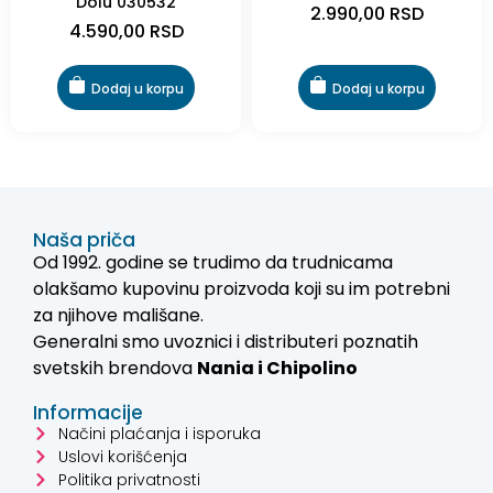
Dolu 030532
2.990,00
RSD
4.590,00
RSD
Dodaj u korpu
Dodaj u korpu
Naša priča
Od 1992. godine se trudimo da trudnicama
olakšamo kupovinu proizvoda koji su im potrebni
za njihove mališane.
Generalni smo uvoznici i distributeri poznatih
svetskih brendova
Nania i
Chipolino
Informacije
Načini plaćanja i isporuka
Uslovi korišćenja
Politika privatnosti