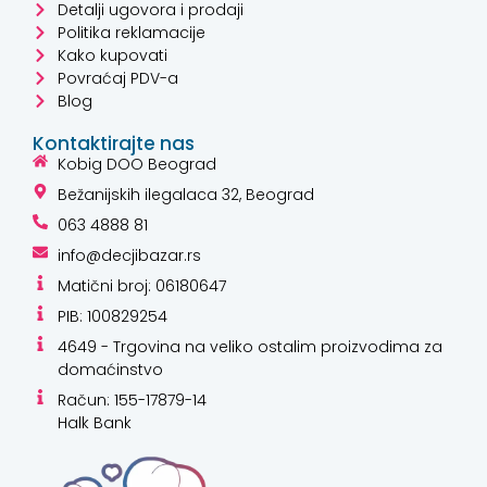
Detalji ugovora i prodaji
Politika reklamacije
Kako kupovati
Povraćaj PDV-a
Blog
Kontaktirajte nas
Kobig DOO Beograd
Bežanijskih ilegalaca 32, Beograd
063 4888 81
info@decjibazar.rs
Matični broj: 06180647
PIB: 100829254
4649 - Trgovina na veliko ostalim proizvodima za
domaćinstvo
Račun: 155-17879-14
Halk Bank