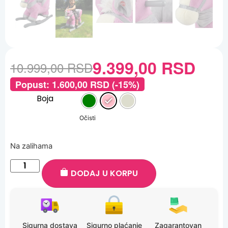
9.399,00
RSD
10.999,00
RSD
Popust:
1.600,00
RSD
(-15%)
Boja
Očisti
Na zalihama
DODAJ U KORPU
Sigurna dostava
Sigurno plaćanje
Zagarantovan