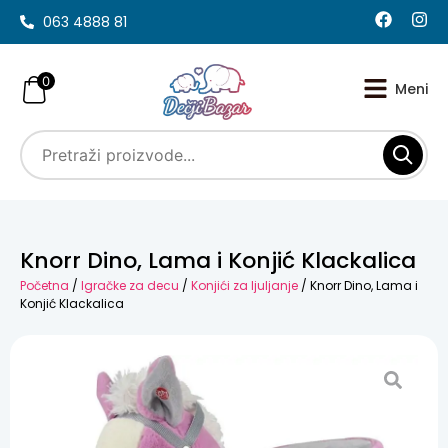
063 4888 81
0
Knorr Dino, Lama i Konjić Klackalica
Početna
/
Igračke za decu
/
Konjići za ljuljanje
/ Knorr Dino, Lama i
Konjić Klackalica