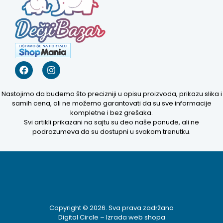
Nastojimo da budemo što precizniji u opisu proizvoda, prikazu slika i
samih cena, ali ne možemo garantovati da su sve informacije
kompletne i bez grešaka.
Svi artikli prikazani na sajtu su deo naše ponude, ali ne
podrazumeva da su dostupni u svakom trenutku.
Kako mogu da
Copyright © 2026. Sva prava zadržana
pomognem?
Digital Circle –
Izrada web shopa