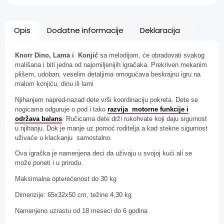
Opis
Dodatne informacije
Deklaracija
Knorr Dino, Lama i Konjić
sa melodijom, će obradovati svakog
mališana i biti jedna od najomiljenijih igračaka. Prekriven mekanim
plišem, udoban, veselim detaljima omogućava beskrajnu igru na
malom konjiću, dinu ili lami
Njihanjem napred-nazad dete vrši koordinaciju pokreta. Dete se
nogicama odguruje o pod i tako
razvija motorne funkcije i
održava balans
. Ručicama dete drži rukohvate koji daju sigurnost
u njihanju. Dok je manje uz pomoć roditelja a kad stekne sigurnost
uživaće u klackanju samostalno.
Ova igračka je namenjena deci da uživaju u svojoj kući ali se
može poneti i u prirodu.
Maksimalna opterećenost do 30 kg
Dimenzije: 65x32x50 cm, težine 4,30 kg
Namenjeno uzrastu od 18 meseci do 6 godina