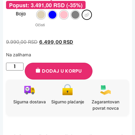
Popust:
3.491,00
RSD
(-35%)
Boja
Očisti
9.990,00
RSD
6.499,00
RSD
Na zalihama
DODAJ U KORPU
Sigurna dostava
Sigurno plaćanje
Zagarantovan
povrat novca