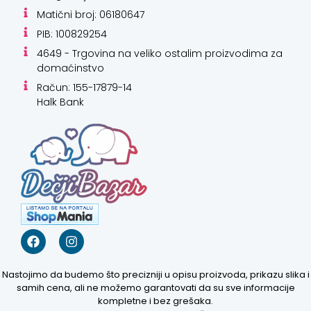
Matični broj: 06180647
PIB: 100829254
4649 - Trgovina na veliko ostalim proizvodima za
domaćinstvo
Račun: 155-17879-14
Halk Bank
Nastojimo da budemo što precizniji u opisu proizvoda, prikazu slika i
samih cena, ali ne možemo garantovati da su sve informacije
kompletne i bez grešaka.