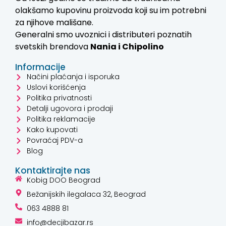
olakšamo kupovinu proizvoda koji su im potrebni
za njihove mališane.
Generalni smo uvoznici i distributeri poznatih
svetskih brendova
Nania i
Chipolino
Informacije
Načini plaćanja i isporuka
Uslovi korišćenja
Politika privatnosti
Detalji ugovora i prodaji
Politika reklamacije
Kako kupovati
Povraćaj PDV-a
Blog
Kontaktirajte nas
Kobig DOO Beograd
Bežanijskih ilegalaca 32, Beograd
063 4888 81
info@decjibazar.rs