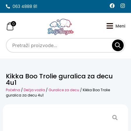
063 4888 81
0
Kikka Boo Trolie guralica za decu
4u1
Početna
/
Dečja vozila
/
Guralice za decu
/ Kikka Boo Trolie
guralica za decu 4u1