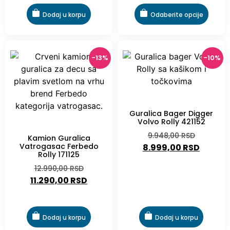
Dodaj u korpu
Odaberite opcije
-13%
-10%
-10%
Guralica Bager Digger
Volvo Rolly 421152
-13%
9.948,00
RSD
Kamion Guralica
Vatrogasac Ferbedo
8.999,00
RSD
Rolly 171125
12.990,00
RSD
11.290,00
RSD
Dodaj u korpu
Dodaj u korpu