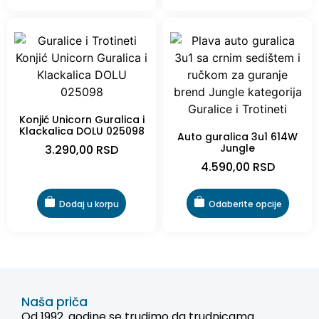
Konjić Unicorn Guralica i
Klackalica DOLU 025098
Auto guralica 3u1 614W
Jungle
3.290,00
RSD
4.590,00
RSD
Dodaj u korpu
Odaberite opcije
Naša priča
Od 1992. godine se trudimo da trudnicama