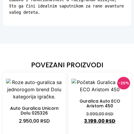
što ga čini idealnim saputnikom za rane avanture 
vašeg deteta.
POVEZANI PROIZVODI
-20%
Guralica Auto ECO
Aristom 450
Auto Guralica Unicorn
Dolu 025326
3.999,00
RSD
2.950,00
RSD
3.199,00
RSD