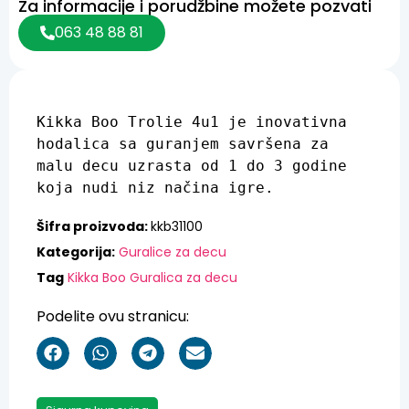
Za informacije i porudžbine možete pozvati
063 48 88 81
Kikka Boo Trolie 4u1 je inovativna 
hodalica sa guranjem savršena za 
malu decu uzrasta od 1 do 3 godine 
koja nudi niz načina igre.
Šifra proizvoda:
kkb31100
Kategorija:
Guralice za decu
Tag
Kikka Boo Guralica za decu
Podelite ovu stranicu: