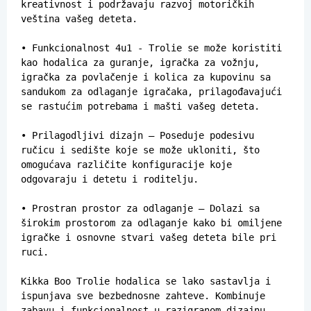
kreativnost i podržavaju razvoj motoričkih 
veština vašeg deteta.

• Funkcionalnost 4u1 - Trolie se može koristiti 
kao hodalica za guranje, igračka za vožnju, 
igračka za povlačenje i kolica za kupovinu sa 
sandukom za odlaganje igračaka, prilagođavajući 
se rastućim potrebama i mašti vašeg deteta.

• Prilagodljivi dizajn – Poseduje podesivu 
ručicu i sedište koje se može ukloniti, što 
omogućava različite konfiguracije koje 
odgovaraju i detetu i roditelju.

• Prostran prostor za odlaganje – Dolazi sa 
širokim prostorom za odlaganje kako bi omiljene 
igračke i osnovne stvari vašeg deteta bile pri 
ruci.

Kikka Boo Trolie hodalica se lako sastavlja i 
ispunjava sve bezbednosne zahteve. Kombinuje 
zabavu i funkcionalnost u razigranom dizajnu, 