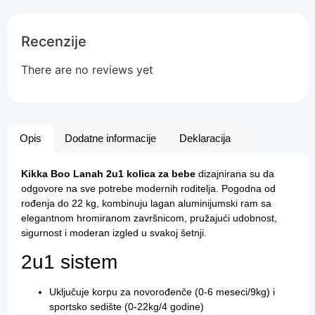
Recenzije
There are no reviews yet
Opis
Dodatne informacije
Deklaracija
Kikka Boo Lanah 2u1 kolica za bebe
dizajnirana su da
odgovore na sve potrebe modernih roditelja. Pogodna od
rođenja do 22 kg, kombinuju lagan aluminijumski ram sa
elegantnom hromiranom završnicom, pružajući udobnost,
sigurnost i moderan izgled u svakoj šetnji.
2u1 sistem
Uključuje korpu za novorođenče (0-6 meseci/9kg) i
sportsko sedište (0-22kg/4 godine)