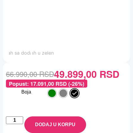
49.899,00
RSD
66.990,00
RSD
Popust:
17.091,00
RSD
(-26%)
Boja
DODAJ U KORPU