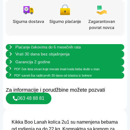
Sigurna dostava
Sigurno plaćanje
Zagarantovan
povrat novca
Plaćanje čekovima do 6 mesečnih rata
Vrati 30 dana bez objašnjenja
Garancija 2 godine
PDF ček lista stvari koje morate imati kada beba dođe u stan
PDF saveti šta raditi prvih 30 dana od izlaska iz bolnice
Za informacije i porudžbine možete pozvati
063 48 88 81
Kikka Boo Lanah kolica 2u1 su namenjena bebama
od rodjenja pa do 22 kg. Kompaktna sa korpom za