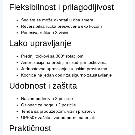
Fleksibilnost i prilagodljivost
Sedište se može okretati u oba smera
Reverzibilna ručka presvučena eko kožom
Podesiva ručka u 3 visine
Lako upravljanje
Prednji točkovi sa 360° rotacijom
Amortizacija na prednjim i zadnjim točkovima
Jednostavno upravljanje i u uskim prostorima
Kočnica na jedan dodir za sigurno zaustavljanje
Udobnost i zaštita
Naslon podesiv u 3 pozicije
Oslonac za noge u 2 pozicije
Tenda sa produžetkom, vizir i prozorčić
UPF50+ zaštita i vodootporni materijali
Praktičnost