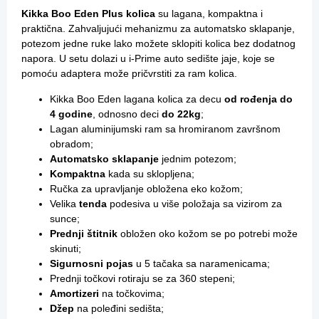
Kikka Boo Eden Plus kolica
su lagana, kompaktna i
praktična. Zahvaljujući mehanizmu za automatsko sklapanje,
potezom jedne ruke lako možete sklopiti kolica bez dodatnog
napora. U setu dolazi u i-Prime auto sedište jaje, koje se
pomoću adaptera može pričvrstiti za ram kolica.
Kikka Boo Eden lagana kolica za decu
od rođenja do
4 godine
, odnosno deci
do 22kg
;
Lagan aluminijumski ram sa hromiranom završnom
obradom;
Automatsko sklapanje
jednim potezom;
Kompaktna
kada su sklopljena;
Ručka za upravljanje obložena eko kožom;
Velika
tenda
podesiva u više položaja sa vizirom za
sunce;
Prednji štitnik
obložen oko kožom se po potrebi može
skinuti;
Sigurnosni pojas
u 5 tačaka sa naramenicama;
Prednji točkovi rotiraju se za 360 stepeni;
Amortizeri
na točkovima;
Džep
na poleđini sedišta;