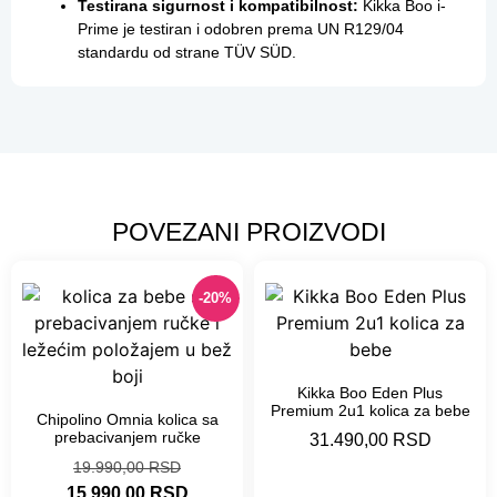
Testirana sigurnost i kompatibilnost:
Kikka Boo i-
Prime je testiran i odobren prema UN R129/04
standardu od strane TÜV SÜD.
POVEZANI PROIZVODI
-20%
Kikka Boo Eden Plus
Premium 2u1 kolica za bebe
Chipolino Omnia kolica sa
prebacivanjem ručke
31.490,00
RSD
19.990,00
RSD
15.990,00
RSD