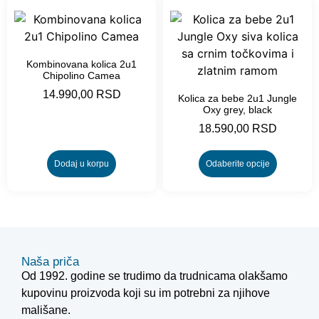
Kombinovana kolica 2u1
Chipolino Camea
14.990,00
RSD
Kolica za bebe 2u1 Jungle
Oxy grey, black
18.590,00
RSD
Dodaj u korpu
Odaberite opcije
Naša priča
Od 1992. godine se trudimo da trudnicama olakšamo
kupovinu proizvoda koji su im potrebni za njihove
mališane.