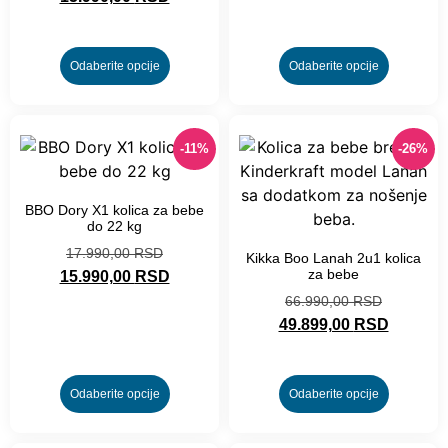
Odaberite opcije
Odaberite opcije
-11%
-26%
BBO Dory X1 kolica za bebe
do 22 kg
17.990,00
RSD
Kikka Boo Lanah 2u1 kolica
za bebe
15.990,00
RSD
66.990,00
RSD
49.899,00
RSD
Odaberite opcije
Odaberite opcije