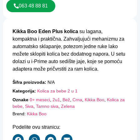
063 48 88 81
Kikka Boo Eden Plus kolica
su lagana,
kompaktna i praktična. Zahvaljujući mehanizmu za
automatsko sklapanje, potezom jedne ruke lako
možete sklopiti kolica bez dodatnog napora. U setu
dolazi u i-Prime auto sedište jaje, koje se pomoću
adaptera može pričvrstiti za ram kolica.
Šifra proizvoda:
N/A
Kategorija:
Kolica za bebe 2 u 1
Oznake
0+ meseci
,
2u1
,
Bež
,
Crna
,
Kikka Boo
,
Kolica za
bebe
,
Siva
,
Tamno siva
,
Zelena
Brend:
Kikka Boo
Podelite ovu stranicu: