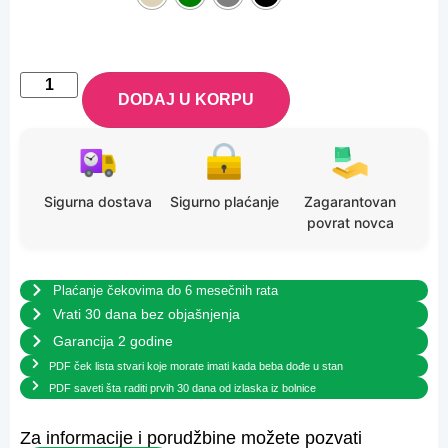
DODAJ U KORPU
Sigurna dostava
Sigurno plaćanje
Zagarantovan
povrat novca
Plaćanje čekovima do 6 mesečnih rata
Vrati 30 dana bez objašnjenja
Garancija 2 godine
PDF ček lista stvari koje morate imati kada beba dođe u stan
PDF saveti šta raditi prvih 30 dana od izlaska iz bolnice
Za informacije i porudžbine možete pozvati