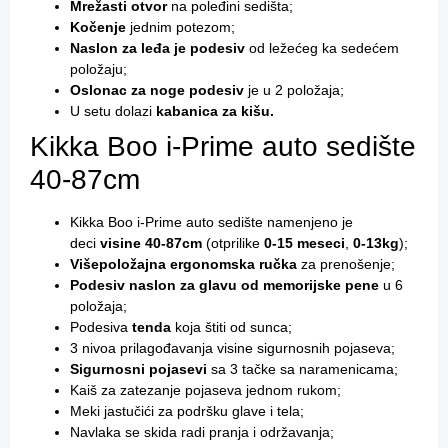
Mrežasti otvor
na poleđini sedišta;
Kočenje
jednim potezom;
Naslon za leđa je podesiv
od ležećeg ka sedećem
položaju;
Oslonac za noge podesiv
je u 2 položaja;
U setu dolazi
kabanica za kišu.
Kikka Boo i-Prime auto sedište
40-87cm
Kikka Boo i-Prime auto sedište namenjeno je
deci
visine 40-87cm
(otprilike
0-15 meseci
,
0-13kg
);
Višepoložajna ergonomska ručka
za prenošenje;
Podesiv naslon za glavu od memorijske pene
u 6
položaja;
Podesiva
tenda
koja štiti od sunca;
3 nivoa prilagođavanja visine sigurnosnih pojaseva;
Sigurnosni pojasevi
sa 3 tačke sa naramenicama;
Kaiš za zatezanje pojaseva jednom rukom;
Meki jastučići za podršku glave i tela;
Navlaka se skida radi pranja i održavanja;