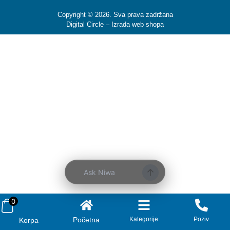
Copyright © 2026. Sva prava zadržana
Digital Circle –
Izrada web shopa
Ask Niwa
0
Početna
Kategorije
Poziv
Korpa