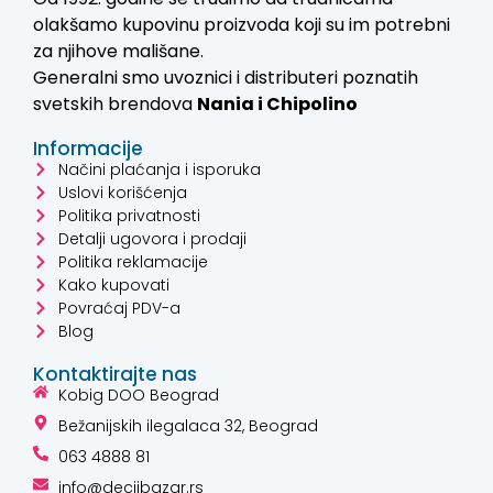
olakšamo kupovinu proizvoda koji su im potrebni
za njihove mališane.
Generalni smo uvoznici i distributeri poznatih
svetskih brendova
Nania i
Chipolino
Informacije
Načini plaćanja i isporuka
Uslovi korišćenja
Politika privatnosti
Detalji ugovora i prodaji
Politika reklamacije
Kako kupovati
Povraćaj PDV-a
Blog
Kontaktirajte nas
Kobig DOO Beograd
Bežanijskih ilegalaca 32, Beograd
063 4888 81
info@decjibazar.rs