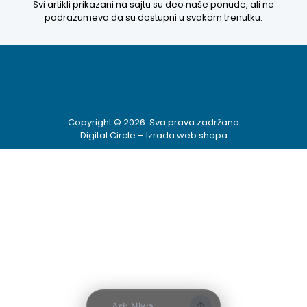
Svi artikli prikazani na sajtu su deo naše ponude, ali ne
podrazumeva da su dostupni u svakom trenutku.
Kako mogu da
pomognem?
Copyright © 2026. Sva prava zadržana
Digital Circle –
Izrada web shopa
Zdravo! Ja sam
Niwa Ai
Asistent. Pitajte
me šta god o
ovom sajtu ili
recite mi kako
mogu da
pomognem.
2:04 PM
Prikaži najprodavanije
Ask Niwa