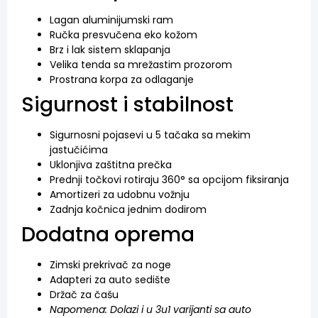
Lagan aluminijumski ram
Ručka presvučena eko kožom
Brz i lak sistem sklapanja
Velika tenda sa mrežastim prozorom
Prostrana korpa za odlaganje
Sigurnost i stabilnost
Sigurnosni pojasevi u 5 tačaka sa mekim
jastučićima
Uklonjiva zaštitna prečka
Prednji točkovi rotiraju 360° sa opcijom fiksiranja
Amortizeri za udobnu vožnju
Zadnja kočnica jednim dodirom
Dodatna oprema
Zimski prekrivač za noge
Adapteri za auto sedište
Držač za čašu
Napomena: Dolazi i u 3u1 varijanti sa auto