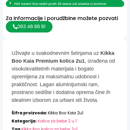
PDF saveti šta raditi prvih 30 dana od izlaska iz bolnice
Za informacije i porudžbine možete pozvati
063 48 88 81
Uživajte u svakodnevnim šetnjama uz
Kikka
Boo Kaia Premium kolica 2u1
, izrađena od
visokokvalitetnih materijala i bogato
opremljena za maksimalnu udobnost i
praktičnost. Lagan aluminijumski ram,
prostrano sedište i dodatna oprema čine ih
idealnim izborom za urbani stil života.
Šifra proizvoda:
Kikka Boo Kaia 2u1
Kategorija:
Kolica za bebe 2 u 1
Tag
Kikka Boo kolica za bebe 2u1