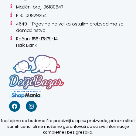
Matični broj: 06180647
PIB: 100829254
4649 - Trgovina na veliko ostalim proizvodima za
domaćinstvo
Račun: 155-17879-14
Halk Bank
Nastojimo da budemo što precizniji u opisu proizvoda, prikazu slika i
samih cena, ali ne možemo garantovati da su sve informacije
kompletne i bez grešaka.