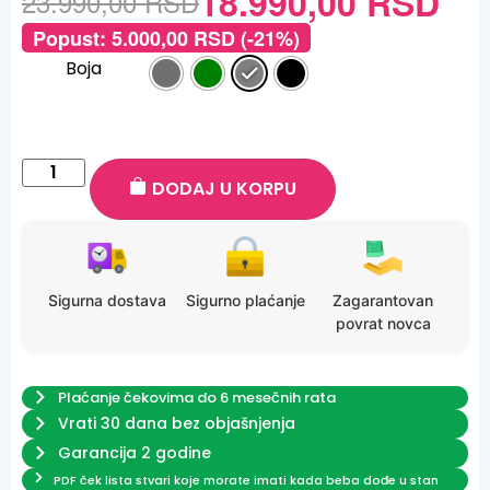
18.990,00
RSD
23.990,00
RSD
Popust:
5.000,00
RSD
(-21%)
Boja
DODAJ U KORPU
Sigurna dostava
Sigurno plaćanje
Zagarantovan
povrat novca
Plaćanje čekovima do 6 mesečnih rata
Vrati 30 dana bez objašnjenja
Garancija 2 godine
PDF ček lista stvari koje morate imati kada beba dođe u stan