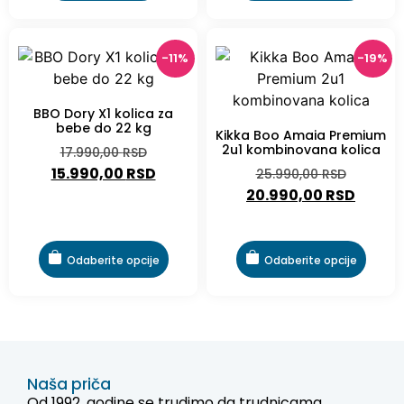
-11%
-19%
BBO Dory X1 kolica za
bebe do 22 kg
Kikka Boo Amaia Premium
2u1 kombinovana kolica
17.990,00
RSD
15.990,00
RSD
25.990,00
RSD
20.990,00
RSD
Odaberite opcije
Odaberite opcije
Naša priča
Od 1992. godine se trudimo da trudnicama