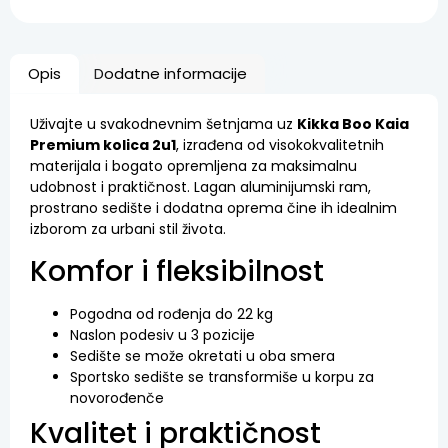
Opis
Dodatne informacije
Uživajte u svakodnevnim šetnjama uz
Kikka Boo Kaia
Premium kolica 2u1
, izrađena od visokokvalitetnih
materijala i bogato opremljena za maksimalnu
udobnost i praktičnost. Lagan aluminijumski ram,
prostrano sedište i dodatna oprema čine ih idealnim
izborom za urbani stil života.
Komfor i fleksibilnost
Pogodna od rođenja do 22 kg
Naslon podesiv u 3 pozicije
Sedište se može okretati u oba smera
Sportsko sedište se transformiše u korpu za
novorođenče
Kvalitet i praktičnost