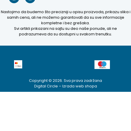
Nastojimo da budemo što precizniji u opisu proizvoda, prikazu slika i
samih cena, ali ne možemo garantovati da su sve informacije
kompletne i bez grešaka.
Svi artikli prikazani na sajtu su deo naše ponude, ali ne
podrazumeva da su dostupni u svakom trenutku.
Copyright © 2026. Sva prava zadržana
Digital Circle –
Izrada web shopa