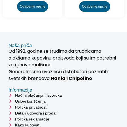
Odaberite opcije
Odaberite opcije
Naša priča
Od 1992. godine se trudimo da trudnicama
olakšamo kupovinu proizvoda koji su im potrebni
za njihove mališane.
Generalni smo uvoznici i distributeri poznatih
svetskih brendova
Nania i
Chipolino
Informacije
Načini plaćanja i isporuka
Uslovi korišćenja
Politika privatnosti
Detalji ugovora i prodaji
Politika reklamacije
Kako kupovati