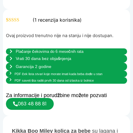
(
1
recenzija korisnika)
Ocenjeno
1
5.00
od 5 na
Ovaj proizvod trenutno nije na stanju i nije dostupan.
osnovu
ocene kupca
Plaćanje čekovima do 6 mesečnih rata
Vrati 30 dana bez objašnjenja
Garancija 2 godine
PDF ček lista stvari koje morate imati kada beba dođe u stan
PDF saveti šta raditi prvih 30 dana od izlaska iz bolnice
Za informacije i porudžbine možete pozvati
063 48 88 81
Kikka Boo Miley kolica za bebe
su lagana i