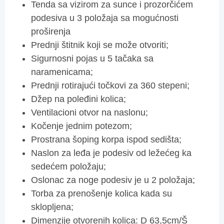
Tenda sa vizirom za sunce i prozorčićem
podesiva u 3 položaja sa mogućnosti
proširenja
Prednji štitnik koji se može otvoriti;
Sigurnosni pojas u 5 tačaka sa
naramenicama;
Prednji rotirajući točkovi za 360 stepeni;
Džep na poleđini kolica;
Ventilacioni otvor na naslonu;
Kočenje jednim potezom;
Prostrana šoping korpa ispod sedišta;
Naslon za leđa je podesiv od ležećeg ka
sedećem položaju;
Oslonac za noge podesiv je u 2 položaja;
Torba za prenošenje kolica kada su
sklopljena;
Dimenzije otvorenih kolica: D 63,5cm/Š