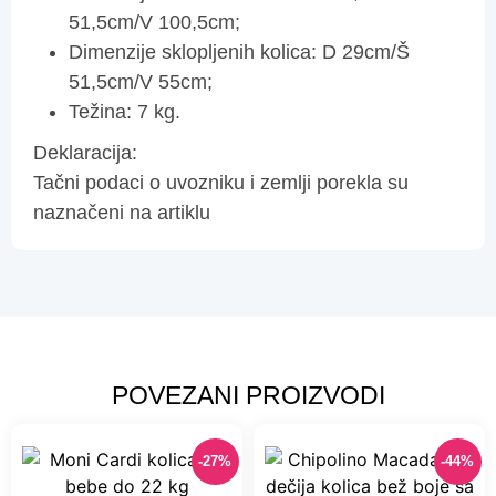
51,5cm/V 100,5cm;
Dimenzije sklopljenih kolica: D 29cm/Š
51,5cm/V 55cm;
Težina: 7 kg.
Deklaracija:
Tačni podaci o uvozniku i zemlji porekla su
naznačeni na artiklu
POVEZANI PROIZVODI
-27%
-44%