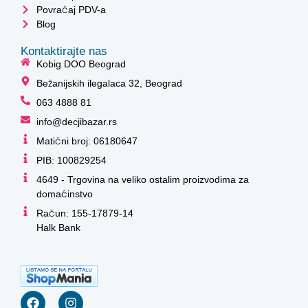
Povraćaj PDV-a
Blog
Kontaktirajte nas
Kobig DOO Beograd
Bežanijskih ilegalaca 32, Beograd
063 4888 81
info@decjibazar.rs
Matični broj: 06180647
PIB: 100829254
4649 - Trgovina na veliko ostalim proizvodima za
domaćinstvo
Račun: 155-17879-14
Halk Bank