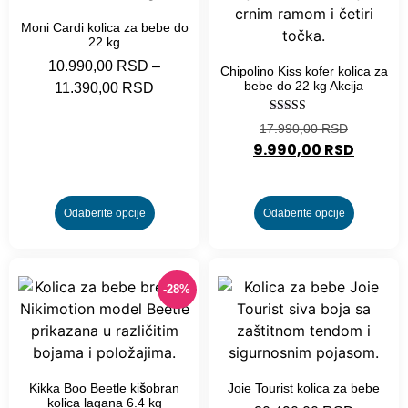
Moni Cardi kolica za bebe do
22 kg
10.990,00
RSD
–
Chipolino Kiss kofer kolica za
bebe do 22 kg Akcija
11.390,00
RSD
Ocenjeno
17.990,00
RSD
sa
9.990,00
RSD
4.20
od 5
Odaberite opcije
Odaberite opcije
-28%
Kikka Boo Beetle kišobran
Joie Tourist kolica za bebe
kolica lagana 6.4 kg