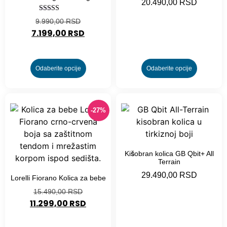
20.490,00
RSD
Ocenjeno sa
9.990,00
RSD
5.00
7.199,00
RSD
od 5
Odaberite opcije
Odaberite opcije
-27%
Kišobran kolica GB Qbit+ All
Terrain
29.490,00
RSD
Lorelli Fiorano Kolica za bebe
15.490,00
RSD
11.299,00
RSD