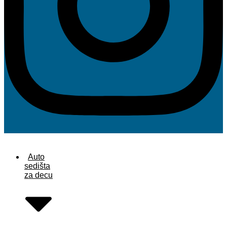
Auto
sedišta
za decu