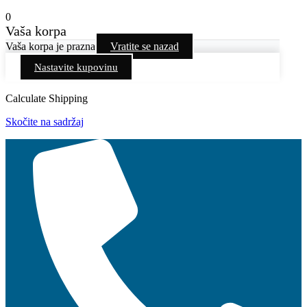
0
Vaša korpa
Vaša korpa je prazna
Vratite se nazad
Nastavite kupovinu
Calculate Shipping
Skočite na sadržaj