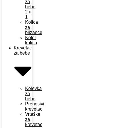
za
bebe
2 u
1
Kolica
za
blizance
Kofer
kolica
Krevetac
za bebe
Kolevka
za
bebe
Prenosivi
krevetac
Vrteške
za
krevetac