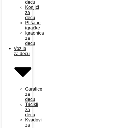
decu
Konjići
za
decu
Plišane
igračke
Igraonica
za
decu
Vozila
za decu
Guralice
za
decu
Tricikli
za
decu
Kvadovi
za