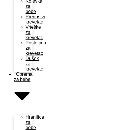
Kolevka
za
bebe
Prenosivi
krevetac
Vrteške
za
krevetac
Posteljina
za
krevetac
Dušek
za
krevetac
Oprema
za bebe
Hranilica
za
bebe