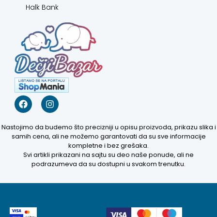
Halk Bank
Nastojimo da budemo što precizniji u opisu proizvoda, prikazu slika i
samih cena, ali ne možemo garantovati da su sve informacije
kompletne i bez grešaka.
Svi artikli prikazani na sajtu su deo naše ponude, ali ne
podrazumeva da su dostupni u svakom trenutku.