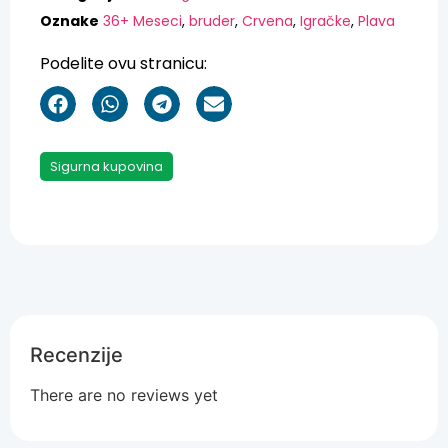
Oznake
36+ Meseci
,
bruder
,
Crvena
,
Igračke
,
Plava
Podelite ovu stranicu:
Sigurna kupovina
Recenzije
There are no reviews yet