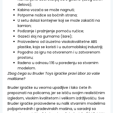
delova);
Kabina vozača se može nagnuti;
Potporne nožice sa bočnih strana;
U setu dolazi kontejner koji se može zakačiti na
kamion;
Podizanje i pražnjenje pomoću ručice;
Gazeći sloj na gumama (šare);
Proizvedeno od izuzetno visokokvalitetne ABS
plastike, koja se koristi i u automobilskoj industriji;
Pogodno za igru na otvorenom i u zatvorenom
prostoru;
Rađeno u odnosu 1:16 u poređenju sa stvarnim
modelom.
Zbog čega su Bruder Toys igračke pravi izbor za vaše
mališane?
Bruder igračke su veoma upadljive i lako ćete ih
prepoznati na policama, jer se ističu svojim realističnim
izgledom, visokim kvalitetom i velikom izdržljivošću. Sve
Bruder igračke proizvedene su nalik stvarnim modelima
poljoprivrednih i građevinskih mašina, u saradnji sa