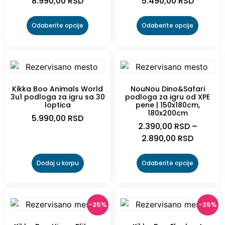
8.990,00
RSD
5.490,00
RSD
Odaberite opcije
Odaberite opcije
Kikka Boo Animals World
NouNou Dino&Safari
3u1 podloga za igru sa 30
podloga za igru od XPE
loptica
pene | 150x180cm,
180x200cm
5.990,00
RSD
2.390,00
RSD
–
2.890,00
RSD
Dodaj u korpu
Odaberite opcije
-25%
-25%