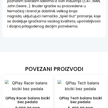
poznatim svetskim liderima iz ovih industrija (CAT, MAN,
John Deere…). Bruder igračke su proizvedene u
Nemačkoj i brend je dobitinik velikog broja
nagrada,
uključujući nemačko „Spiel Gut“ priznanje, koje
se dodeljuje igračkama visokog kvaliteta, upotrebljivosti
i dizajna prilagođenog dečijim potrebema.
POVEZANI PROIZVODI
QPlay Racer balans bicikl
QPlay Tech balans bicikl
bez pedala
bez pedala