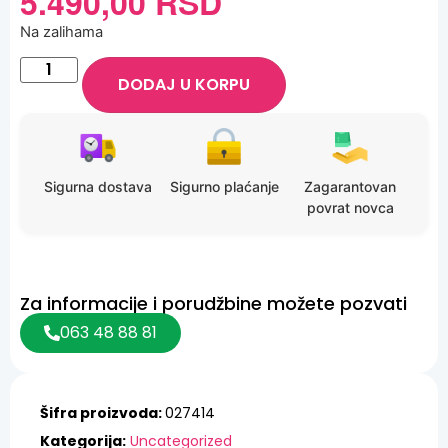
5.490,00
RSD
Na zalihama
DODAJ U KORPU
Sigurna dostava
Sigurno plaćanje
Zagarantovan
povrat novca
Za informacije i porudžbine možete pozvati
063 48 88 81
Šifra proizvoda:
027414
Kategorija:
Uncategorized