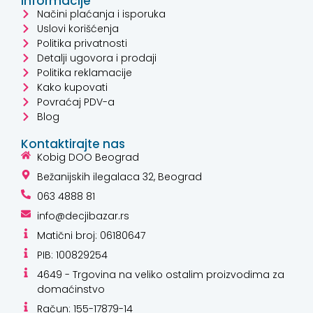
Informacije
Načini plaćanja i isporuka
Uslovi korišćenja
Politika privatnosti
Detalji ugovora i prodaji
Politika reklamacije
Kako kupovati
Povraćaj PDV-a
Blog
Kontaktirajte nas
Kobig DOO Beograd
Bežanijskih ilegalaca 32, Beograd
063 4888 81
info@decjibazar.rs
Matični broj: 06180647
PIB: 100829254
4649 - Trgovina na veliko ostalim proizvodima za
domaćinstvo
Račun: 155-17879-14