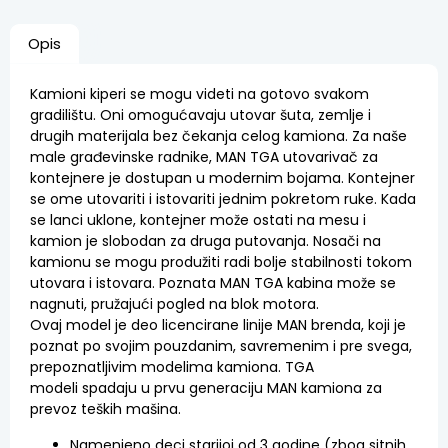
Opis
Kamioni kiperi se mogu videti na gotovo svakom
gradilištu. Oni omogućavaju utovar šuta, zemlje i
drugih materijala bez čekanja celog kamiona. Za naše
male građevinske radnike, MAN TGA utovarivač za
kontejnere je dostupan u modernim bojama. Kontejner
se ome utovariti i istovariti jednim pokretom ruke. Kada
se lanci uklone, kontejner može ostati na mesu i
kamion je slobodan za druga putovanja. Nosači na
kamionu se mogu produžiti radi bolje stabilnosti tokom
utovara i istovara. Poznata MAN TGA kabina može se
nagnuti, pružajući pogled na blok motora.
Ovaj model je deo licencirane linije MAN brenda, koji je
poznat po svojim pouzdanim, savremenim i pre svega,
prepoznatljivim modelima kamiona. TGA
modeli spadaju u prvu generaciju MAN kamiona za
prevoz teških mašina.
Namenjeno deci starijoj od 3 godine (zbog sitnih