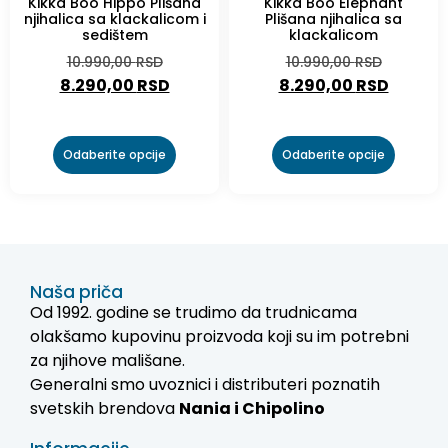
Kikka Boo Hippo Plišana
Kikka Boo Elephant
njihalica sa klackalicom i
Plišana njihalica sa
sedištem
klackalicom
10.990,00
RSD
10.990,00
RSD
8.290,00
RSD
8.290,00
RSD
Odaberite opcije
Odaberite opcije
Naša priča
Od 1992. godine se trudimo da trudnicama
olakšamo kupovinu proizvoda koji su im potrebni
za njihove mališane.
Generalni smo uvoznici i distributeri poznatih
svetskih brendova
Nania i
Chipolino