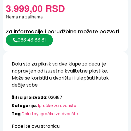
3.999,00
RSD
Nema na zalihama
Za informacije i porudžbine možete pozvati
063 48 88 81
Dolu sto za piknik sa dve klupe za decu je
napravljen od izuzetno kvalitetne plastike.
Može se koristiti u dvorištu ili ulepšati kutak
dečije sobe.
Šifra proizvoda:
026187
Kategorija:
Igračke za dvorište
Tag
Dolu toy igračke za dvorište
Podelite ovu stranicu: