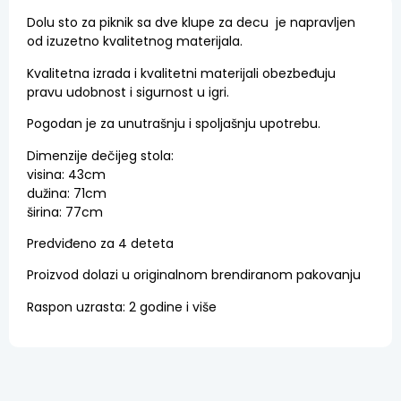
Dolu sto za piknik sa dve klupe za decu je napravljen
od izuzetno kvalitetnog materijala.
Kvalitetna izrada i kvalitetni materijali obezbeđuju
pravu udobnost i sigurnost u igri.
Pogodan je za unutrašnju i spoljašnju upotrebu.
Dimenzije dečijeg stola:
visina: 43cm
dužina: 71cm
širina: 77cm
Predviđeno za 4 deteta
Proizvod dolazi u originalnom brendiranom pakovanju
Raspon uzrasta: 2 godine i više