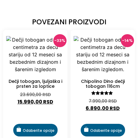
POVEZANI PROIZVODI
-33%
-14%
Dečji tobogan, ljuljaška i
Chipolino Dino dečji
prsten za loptice
tobogan 116cm
23.690,00
RSD
Ocenjeno
7.990,00
RSD
15.990,00
RSD
sa
6.890,00
RSD
5.00
od 5
Odaberite opcije
Odaberite opcije