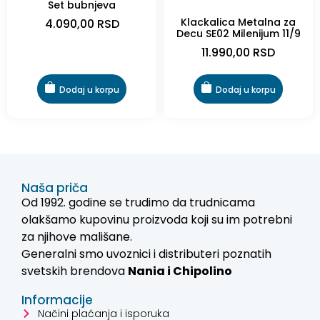
Set bubnjeva
Klackalica Metalna za
4.090,00
RSD
Decu SE02 Milenijum 11/9
11.990,00
RSD
Dodaj u korpu
Dodaj u korpu
Naša priča
Od 1992. godine se trudimo da trudnicama
olakšamo kupovinu proizvoda koji su im potrebni
za njihove mališane.
Generalni smo uvoznici i distributeri poznatih
svetskih brendova
Nania i
Chipolino
Informacije
Načini plaćanja i isporuka