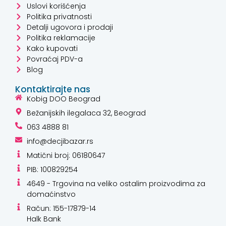
Uslovi korišćenja
Politika privatnosti
Detalji ugovora i prodaji
Politika reklamacije
Kako kupovati
Povraćaj PDV-a
Blog
Kontaktirajte nas
Kobig DOO Beograd
Bežanijskih ilegalaca 32, Beograd
063 4888 81
info@decjibazar.rs
Matični broj: 06180647
PIB: 100829254
4649 - Trgovina na veliko ostalim proizvodima za
domaćinstvo
Račun: 155-17879-14
Halk Bank