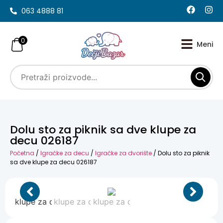
063 4888 81
0
Dolu sto za piknik sa dve klupe za
decu 026187
Početna
/
Igračke za decu
/
Igračke za dvorište
/ Dolu sto za piknik
sa dve klupe za decu 026187