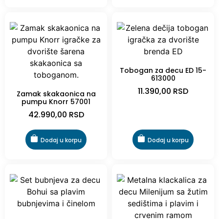
Tobogan za decu ED 15-
613000
11.390,00
RSD
Zamak skakaonica na
pumpu Knorr 57001
42.990,00
RSD
Dodaj u korpu
Dodaj u korpu