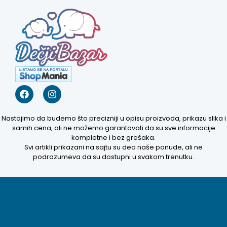
Nastojimo da budemo što precizniji u opisu proizvoda, prikazu slika i
samih cena, ali ne možemo garantovati da su sve informacije
kompletne i bez grešaka.
Svi artikli prikazani na sajtu su deo naše ponude, ali ne
Kako mogu da
podrazumeva da su dostupni u svakom trenutku.
pomognem?
Zdravo! Ja sam
Niwa Ai
Asistent. Pitajte
me šta god o