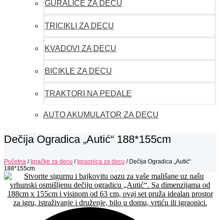
GURALICE ZA DECU
TRICIKLI ZA DECU
KVADOVI ZA DECU
BICIKLE ZA DECU
TRAKTORI NA PEDALE
AUTO AKUMULATOR ZA DECU
Dečija Ogradica „Autić“ 188*155cm
Početna
/
Igračke za decu
/
Igraonica za decu
/ Dečija Ogradica „Autić“
188*155cm