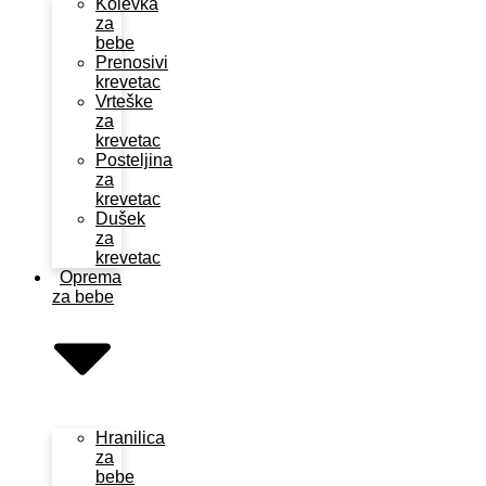
Kolevka
za
bebe
Prenosivi
krevetac
Vrteške
za
krevetac
Posteljina
za
krevetac
Dušek
za
krevetac
Oprema
za bebe
Hranilica
za
bebe