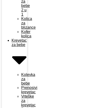
za
bebe
2 u
1
Kolica
za
blizance
Kofer
kolica
Krevetac
za bebe
Kolevka
za
bebe
Prenosivi
krevetac
Vrteške
za
krevetac