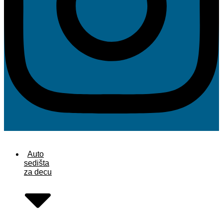
Auto
sedišta
za decu