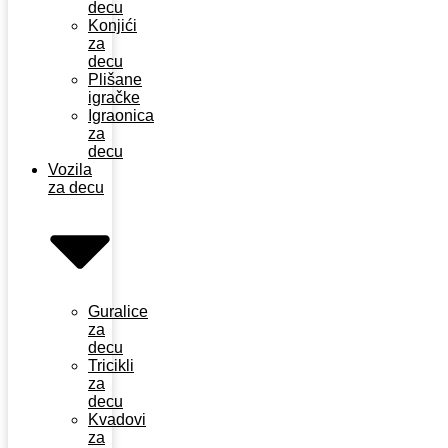
decu
Konjići
za
decu
Plišane
igračke
Igraonica
za
decu
Vozila
za decu
Guralice
za
decu
Tricikli
za
decu
Kvadovi
za