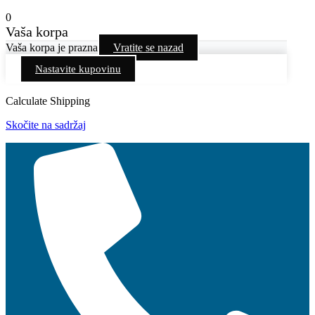
0
Vaša korpa
Vaša korpa je prazna
Vratite se nazad
Nastavite kupovinu
Calculate Shipping
Skočite na sadržaj