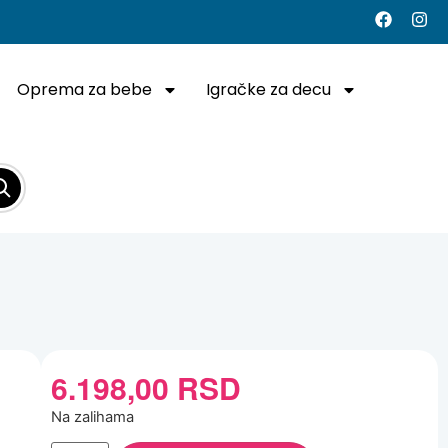
Oprema za bebe
Igračke za decu
6.198,00
RSD
Na zalihama