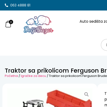
063 4888 81
Auto sedišta z
0
Traktor sa prikolicom Ferguson B
Početna
/
Igračke za decu
/ Traktor sa prikolicom Ferguson Brud
T
p
m