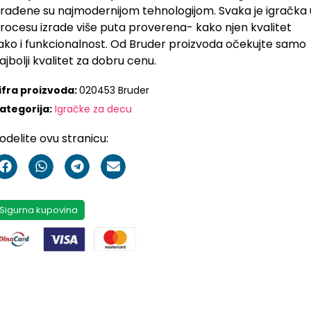
zrađene su najmodernijom tehnologijom. Svaka je igračka 
rocesu izrade više puta proverena- kako njen kvalitet
ako i funkcionalnost. Od Bruder proizvoda očekujte samo
ajbolji kvalitet za dobru cenu.
ifra proizvoda:
020453 Bruder
ategorija:
Igračke za decu
odelite ovu stranicu:
Sigurna kupovina