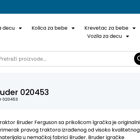
a decu
Kolica za bebe
Krevetac za bebe
Vozila za decu
ruder 020453
er 020453
raktor Bruder Ferguson sa prikolicom lgračka je originalni
rimerak pravog traktora izrađenog od visoko kvalitetnog
aterijala u nemačkoj fabrici Bruder. Bruder igračke