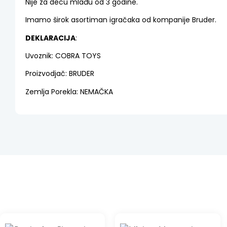
Nije za decu mlađu od 3 godine.
Imamo širok asortiman igračaka od kompanije Bruder.
DEKLARACIJA
:
Uvoznik: COBRA TOYS
Proizvodjač: BRUDER
Zemlja Porekla: NEMAČKA