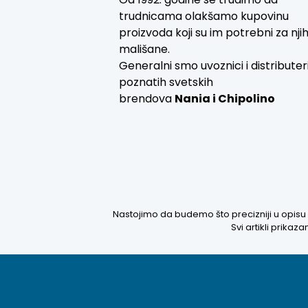
Od 1992. godine se trudimo da
trudnicama olakšamo kupovinu
proizvoda koji su im potrebni za nji
mališane.
Generalni smo uvoznici i distributer
poznatih svetskih
brendova
Nania i
Chipolino
Nastojimo da budemo što precizniji u opisu 
Svi artikli prika