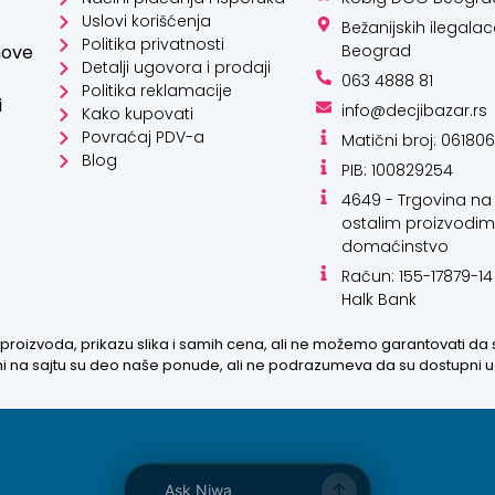
Načini plaćanja i isporuka
Kobig DOO Beogra
Uslovi korišćenja
Bežanijskih ilegalac
Politika privatnosti
hove
Beograd
Detalji ugovora i prodaji
063 4888 81
Politika reklamacije
i
info@decjibazar.rs
Kako kupovati
Povraćaj PDV-a
Matični broj: 06180
Blog
PIB: 100829254
4649 - Trgovina na 
ostalim proizvodim
domaćinstvo
Kako mogu da
Račun: 155-17879-14
Halk Bank
pomognem?
proizvoda, prikazu slika i samih cena, ali ne možemo garantovati da
zani na sajtu su deo naše ponude, ali ne podrazumeva da su dostupni 
Zdravo! Ja sam Niwa Ai Asistent.
Pitajte me šta god o ovom sajtu ili
recite mi kako mogu da
pomognem.
8:38 PM
Ask Niwa