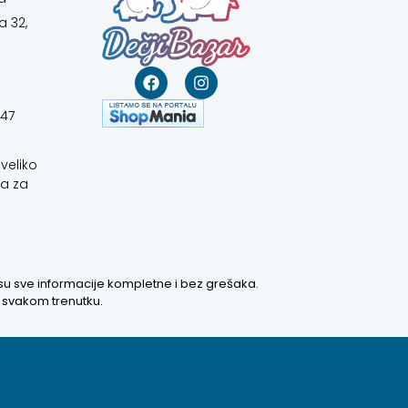
d
a 32,
647
veliko
a za
 su sve informacije kompletne i bez grešaka.
u svakom trenutku.