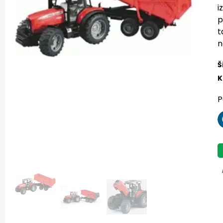
i
p
t
n
Š
K
P