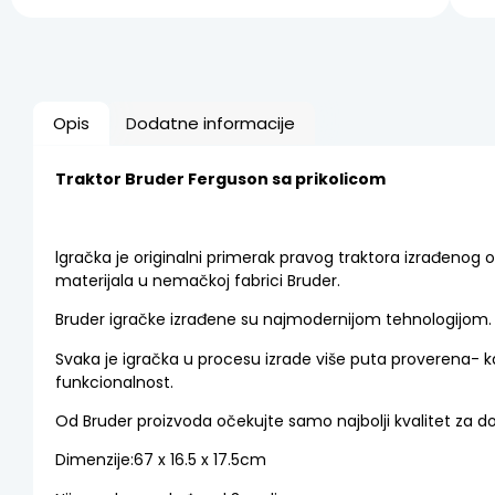
Opis
Dodatne informacije
Traktor Bruder Ferguson sa prikolicom
lgračka je originalni primerak pravog traktora izrađenog 
materijala u nemačkoj fabrici Bruder.
Bruder igračke izrađene su najmodernijom tehnologijom.
Svaka je igračka u procesu izrade više puta proverena- ka
funkcionalnost.
Od Bruder proizvoda očekujte samo najbolji kvalitet za d
Dimenzije:67 x 16.5 x 17.5cm