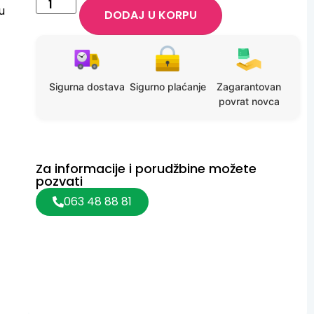
u
DODAJ U KORPU
Sigurna dostava
Sigurno plaćanje
Zagarantovan
povrat novca
Za informacije i porudžbine možete
pozvati
063 48 88 81