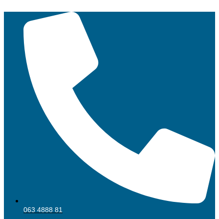
Skočite
na
sadržaj
063 4888 81