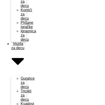
za
decu
Konjići
za
decu
Plišane
igračke
Igraonica
za
decu
Vozila
za decu
Guralice
za
decu
Tricikli
za
decu
Kvadovi