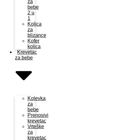
za
bebe
2 u
1
Kolica
za
blizance
Kofer
kolica
Krevetac
za bebe
Kolevka
za
bebe
Prenosivi
krevetac
Vrteške
za
krevetac