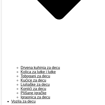
Drvena kuhinja za decu
Kolica za lutke i lutke
Tobogani za decu
Kućice za decu
Ljuljaške za decu
Konjići za decu
Plišane igračke
Igraonica za decu
Vozila za decu