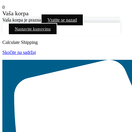
0
Vaša korpa
Vaša korpa je prazna
Vratite se nazad
Nastavite kupovinu
Calculate Shipping
Skočite na sadržaj