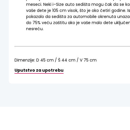
meseci
.
Neki
i
–
Size
auto
sedišta
mogu
čak
da
se
ko
vaše
dete
je
105
cm
visok
,
što
je
oko
četiri
godine
.
I
pokazalo
da
sedišta
za
automobile
okrenuta
unaza
do
75
%
veću
zaštitu
ako
je
vaše
malo
dete
uključe
nesreću.
Dimenzije
:
D
45
cm
/
Š
44
cm
/
V
75
cm
Uputstvo za upotrebu