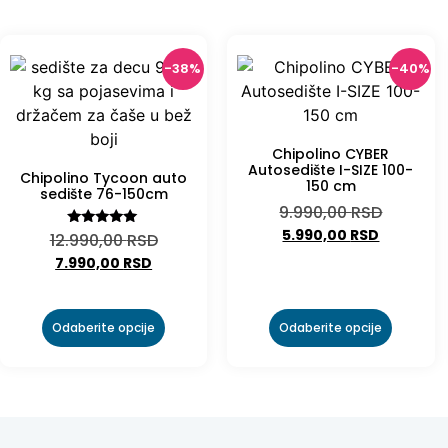
-38%
-40%
Chipolino CYBER
Autosedište I-SIZE 100-
Chipolino Tycoon auto
150 cm
sedište 76-150cm
9.990,00
RSD
5.990,00
RSD
Ocenjeno
12.990,00
RSD
sa
7.990,00
RSD
5.00
od 5
Odaberite opcije
Odaberite opcije