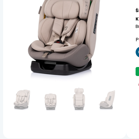
Š
K
B
P