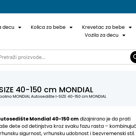
a decu
Kolica za bebe
Krevetac za bebe
Vozila za decu
-SIZE 40-150 cm MONDIAL
polino MONDIAL Autosedište I-SIZE 40-150 cm MONDIAL
utosedište Mondial 40-150 cm
dizajnirano je da prati
aše dete od detinjstva kroz svaku fazu rasta – kombinujuć
rhunsku sigurnost, vrhunsku udobnost i bezvremenski stil.