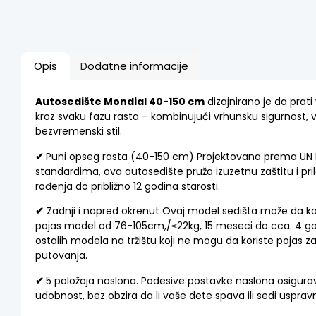
Opis
Dodatne informacije
Autosedište Mondial 40-150 cm
dizajnirano je da prati
kroz svaku fazu rasta – kombinujući vrhunsku sigurnost, 
bezvremenski stil.
✔
Puni opseg rasta (40-150 cm) Projektovana prema UN R
standardima, ova autosedište pruža izuzetnu zaštitu i pri
rođenja do približno 12 godina starosti.
✔
Zadnji i napred okrenut Ovaj model sedišta može da ko
pojas model od 76-105cm,/≤22kg, 15 meseci do cca. 4 god
ostalih modela na tržištu koji ne mogu da koriste pojas 
putovanja.
✔
5 položaja naslona. Podesive postavke naslona osigur
udobnost, bez obzira da li vaše dete spava ili sedi usprav