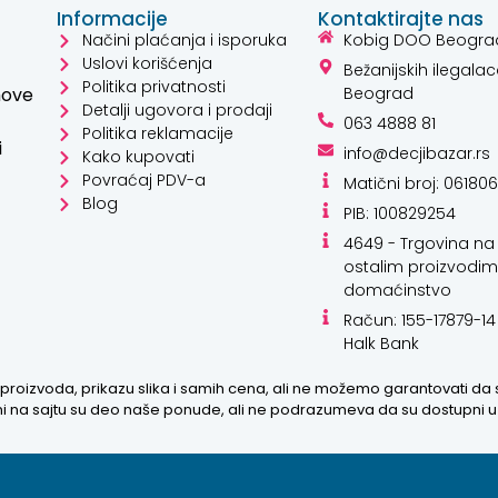
Informacije
Kontaktirajte nas
Načini plaćanja i isporuka
Kobig DOO Beogra
Uslovi korišćenja
Bežanijskih ilegalac
Politika privatnosti
hove
Beograd
Detalji ugovora i prodaji
063 4888 81
Politika reklamacije
i
info@decjibazar.rs
Kako kupovati
Povraćaj PDV-a
Matični broj: 06180
Blog
PIB: 100829254
4649 - Trgovina na 
ostalim proizvodim
domaćinstvo
Račun: 155-17879-14
Halk Bank
proizvoda, prikazu slika i samih cena, ali ne možemo garantovati da
zani na sajtu su deo naše ponude, ali ne podrazumeva da su dostupni 