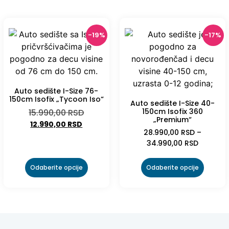
-19%
-17%
Auto sedište I-Size 76-
150cm Isofix „Tycoon Iso“
Auto sedište I-Size 40-
150cm Isofix 360
15.990,00
RSD
„Premium“
12.990,00
RSD
28.990,00
RSD
–
34.990,00
RSD
Odaberite opcije
Odaberite opcije