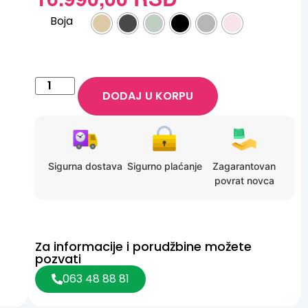
ocene kupca
Boja
DODAJ U KORPU
Sigurna dostava
Sigurno plaćanje
Zagarantovan
povrat novca
Za informacije i porudžbine možete
pozvati
063 48 88 81