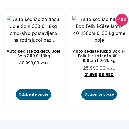
-15%
Auto sedište za decu Joie
Auto sedište Kikka Boo I-
Spin 360 0-18kg
Felix I-size Isofix 40-
150cm | 0-36 kg
40.990,00
RSD
25.990,00
RSD
21.990,00
RSD
Odaberite opcije
Odaberite opcije