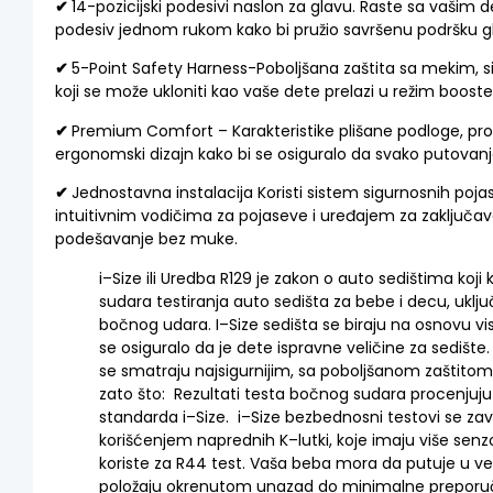
✔
14-pozicijski podesivi naslon za glavu. Raste sa vašim
podesiv jednom rukom kako bi pružio savršenu podršku glav
✔
5-Point Safety Harness-Poboljšana zaštita sa mekim, 
koji se može ukloniti kao vaše dete prelazi u režim booste
✔
Premium Comfort – Karakteristike plišane podloge, pro
ergonomski dizajn kako bi se osiguralo da svako putovanje
✔
Jednostavna instalacija Koristi sistem sigurnosnih poja
intuitivnim vodičima za pojaseve i uređajem za zaključav
podešavanje bez muke.
i
–
Size
ili
Uredba
R129
je
zakon
o
auto
sedištima
koji
k
sudara
testiranja
auto
sedišta
za
bebe
i
decu
,
uklju
bočnog
udara
.
I
–
Size
sedišta
se
biraju
na
osnovu
vi
se
osiguralo
da
je
dete
ispravne
veličine
za
sedište
.
se
smatraju
najsigurnijim
,
sa
poboljšanom
zaštitom
zato
što
:
Rezultati
testa
bočnog
sudara
procenjuju
standarda
i
–
Size
.
i
–
Size
bezbednosni
testovi
se
zav
korišćenjem
naprednih
K
–
lutki
,
koje
imaju
više
senz
koriste
za
R44
test
.
Vaša
beba
mora
da
putuje
u
v
položaju
okrenutom
unazad
do
minimalne
preporu