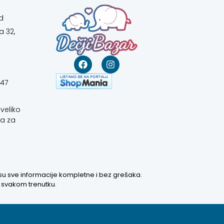
d
a 32,
647
veliko
a za
 su sve informacije kompletne i bez grešaka.
u svakom trenutku.