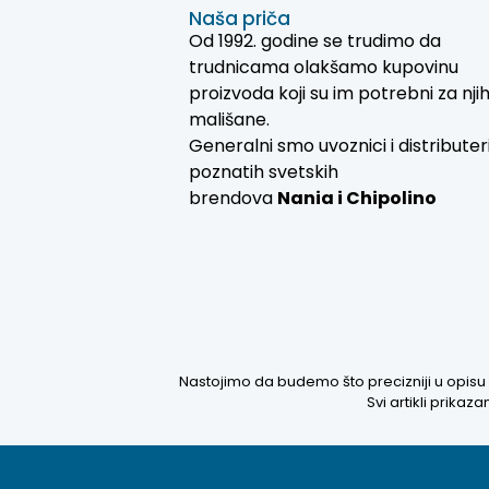
Naša priča
Od 1992. godine se trudimo da
trudnicama olakšamo kupovinu
proizvoda koji su im potrebni za nji
mališane.
Generalni smo uvoznici i distributer
poznatih svetskih
brendova
Nania i
Chipolino
Nastojimo da budemo što precizniji u opisu 
Svi artikli prika