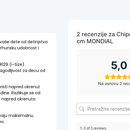
2 recenzije za
Chip
cm MONDIAL
 vaše dete od detinjstva
vrhunsku udobnost i
5,0
129 (i-Size)
lagodljivost za decu od
Na osnovu 2 rec
risti napred okrenut
ine. Razlikuje se od
za napred okrenuta
avaju maksimalnu
no.
1-2 of 2 reviews