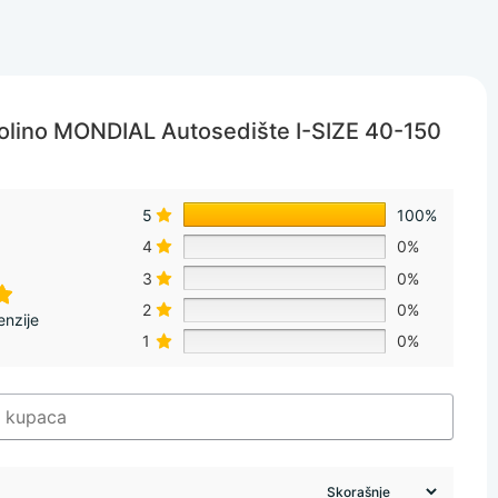
olino MONDIAL Autosedište I-SIZE 40-150
5
100%
4
0%
3
0%
2
0%
enzije
1
0%