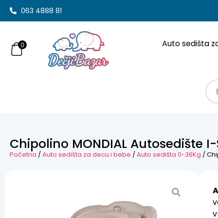
063 4888 81
Auto sedišta z
0
Chipolino MONDIAL Autosedište I
Početna
/
Auto sedišta za decu i bebe
/
Auto sedišta 0-36Kg
/ Chi
A
v
v