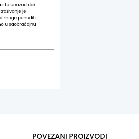
riste
unazad
dok
straživanje
je
d
mogu
ponuditi
no
u
saobraćajnu
POVEZANI PROIZVODI