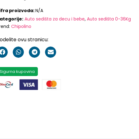
ifra proizvoda:
N/A
ategorije:
Auto sedišta za decu i bebe
,
Auto sedišta 0-36Kg
rend:
Chipolino
odelite ovu stranicu:
Sigurna kupovina