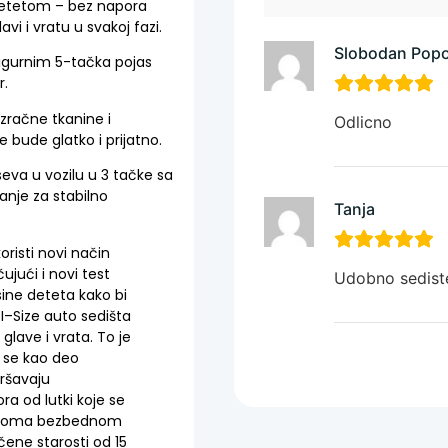
 detetom – bez napora
i i vratu u svakoj fazi.
Slobodan Popo
sigurnim 5-tačka pojas
r.
zračne tkanine i
Odlicno
 bude glatko i prijatno.
seva u vozilu u 3 tačke sa
anje za stabilno
Tanja
oristi
novi
način
čujući
i
novi
test
Udobno sediste
sine
deteta
kako
bi
I
–
Size
auto
sedišta
glave
i
vrata
.
To
je
se
kao
deo
ršavaju
ora
od
lutki
koje
se
eoma
bezbednom
čene
starosti
od
15