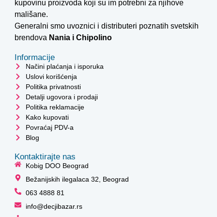
kupovinu proizvoda koji su im potrebni za njihove
mališane.
Generalni smo uvoznici i distributeri poznatih svetskih
brendova
Nania i
Chipolino
Informacije
Načini plaćanja i isporuka
Uslovi korišćenja
Politika privatnosti
Detalji ugovora i prodaji
Politika reklamacije
Kako kupovati
Povraćaj PDV-a
Blog
Kontaktirajte nas
Kobig DOO Beograd
Bežanijskih ilegalaca 32, Beograd
063 4888 81
info@decjibazar.rs