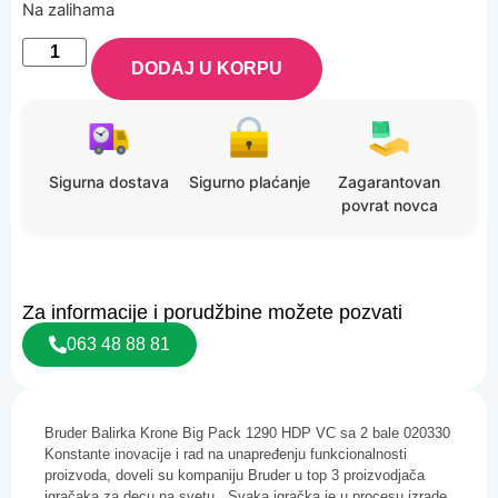
Na zalihama
DODAJ U KORPU
Sigurna dostava
Sigurno plaćanje
Zagarantovan
povrat novca
Za informacije i porudžbine možete pozvati
063 48 88 81
Bruder Balirka Krone Big Pack 1290 HDP VC sa 2 bale 020330
Konstante inovacije i rad na unapređenju funkcionalnosti
proizvoda, doveli su kompaniju Bruder u top 3 proizvodjača
igračaka za decu na svetu. Svaka igračka je u procesu izrade