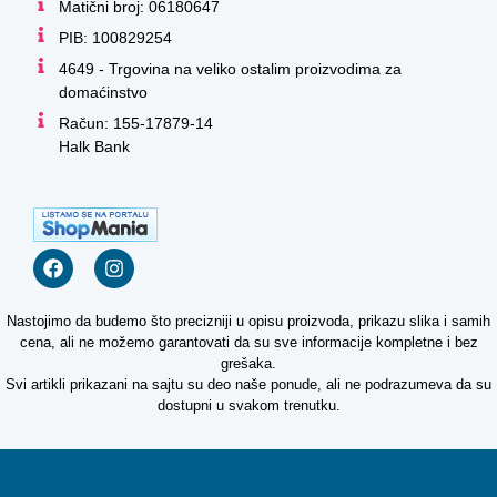
Matični broj: 06180647
PIB: 100829254
4649 - Trgovina na veliko ostalim proizvodima za
domaćinstvo
Račun: 155-17879-14
Halk Bank
Nastojimo da budemo što precizniji u opisu proizvoda, prikazu slika i samih
cena, ali ne možemo garantovati da su sve informacije kompletne i bez
grešaka.
Svi artikli prikazani na sajtu su deo naše ponude, ali ne podrazumeva da su
dostupni u svakom trenutku.