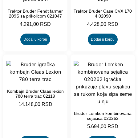
Traktor Bruder Fendt farmer
Traktor Bruder Case CVX 170
209S sa prikolicom 021047
4 02090
4.291,00
RSD
4.428,00
RSD
Dodaj u korpu
Dodaj u korpu
Kombajn Bruder Claas lexion
780 terra trac 02119
14.148,00
RSD
Bruder Lemken kombinovana
sejačica 020262
5.694,00
RSD