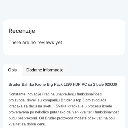
Recenzije
There are no reviews yet
Opis
Dodatne informacije
Bruder Balirka Krone Big Pack 1290 HDP VC sa 2 bale 020330
Konstante inovacije i rad na unapređenju funkcionalnosti
proizvoda, doveli su kompaniju Bruder u top 3 proizvodjača
igračaka za decu na svetu. Svaka igračka je u procesu izrade
proveravana po nekoliko puta tako da njen kvalitet i funkcionalnost
budu besprekorni. Od Bruder proizvoda možete očekivati najbolji
kvalitet za dobru cenu.