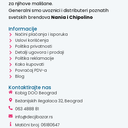
za njihove mališane.
Generalni smo uvoznici i distributeri poznatih
svetskih brendova
Nania i
Chipolino
Informacije
Načini plaćanja i isporuka
Uslovi korišćenja
Politika privatnosti
Detalji ugovora i prodaji
Politika reklamacije
Kako kupovati
Povraćaj PDV-a
Blog
Kontaktirajte nas
Kobig DOO Beograd
Bežanijskih ilegalaca 32, Beograd
063 4888 81
info@decjibazar.rs
Matični broj: 06180647