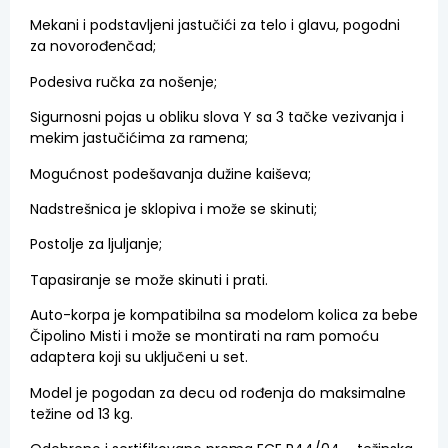
Mekani i podstavljeni jastučići za telo i glavu, pogodni
za novorođenčad;
Podesiva ručka za nošenje;
Sigurnosni pojas u obliku slova Y sa 3 tačke vezivanja i
mekim jastučićima za ramena;
Mogućnost podešavanja dužine kaiševa;
Nadstrešnica je sklopiva i može se skinuti;
Postolje za ljuljanje;
Tapasiranje se može skinuti i prati.
Auto-korpa je kompatibilna sa modelom kolica za bebe
Čipolino Misti i može se montirati na ram pomoću
adaptera koji su uključeni u set.
Model je pogodan za decu od rođenja do maksimalne
težine od 13 kg.