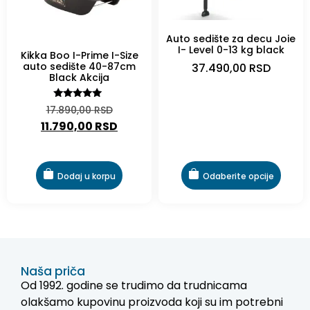
Auto sedište za decu Joie
-34%
I- Level 0-13 kg black
Kikka Boo I-Prime I-Size
auto sedište 40-87cm
37.490,00
RSD
Black Akcija
Ocenjeno
17.890,00
RSD
sa
11.790,00
RSD
5.00
od 5
Dodaj u korpu
Odaberite opcije
Naša priča
Od 1992. godine se trudimo da trudnicama
olakšamo kupovinu proizvoda koji su im potrebni