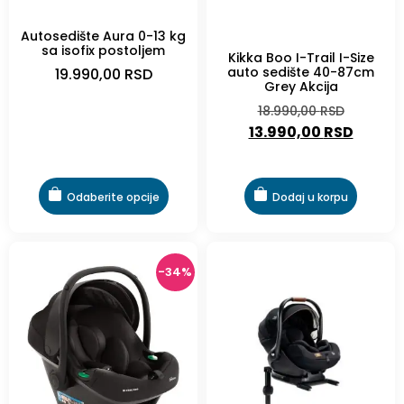
Autosedište Aura 0-13 kg
-26%
sa isofix postoljem
Kikka Boo I-Trail I-Size
auto sedište 40-87cm
19.990,00
RSD
Grey Akcija
18.990,00
RSD
13.990,00
RSD
Odaberite opcije
Dodaj u korpu
-34%