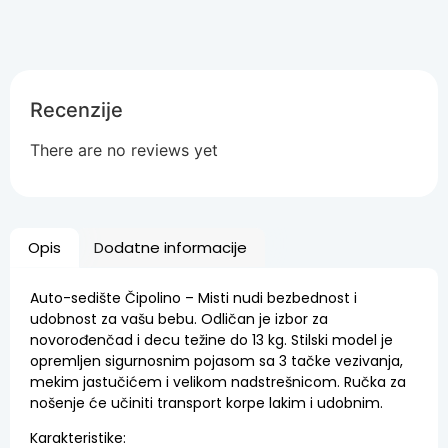
Recenzije
There are no reviews yet
Opis
Dodatne informacije
Auto-sedište Čipolino – Misti nudi bezbednost i
udobnost za vašu bebu. Odličan je izbor za
novorođenčad i decu težine do 13 kg. Stilski model je
opremljen sigurnosnim pojasom sa 3 tačke vezivanja,
mekim jastučićem i velikom nadstrešnicom. Ručka za
nošenje će učiniti transport korpe lakim i udobnim.
Karakteristike: