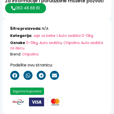
Za informacije i porudžbine možete pozvati
063 48 88 81
Šifra proizvoda:
N/A
Kategorija:
Jaje za bebe | Auto sedišta 0-13kg
Oznake
0-13kg
,
Auto sedišta
,
Chipolino Auto sedišta
za decu
Brend:
Chipolino
Podelite ovu stranicu:
Sigurna kupovina