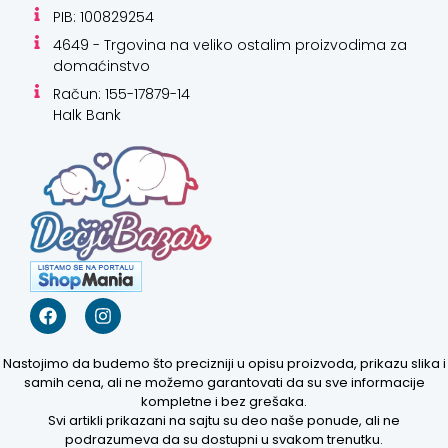
PIB: 100829254
4649 - Trgovina na veliko ostalim proizvodima za
domaćinstvo
Račun: 155-17879-14
Halk Bank
Kako mogu da
pomognem?
Zdravo! Ja sam
Niwa Ai
Asistent. Pitajte
me šta god o
Nastojimo da budemo što precizniji u opisu proizvoda, prikazu slika i
ovom sajtu ili
samih cena, ali ne možemo garantovati da su sve informacije
recite mi kako
kompletne i bez grešaka.
mogu da
Svi artikli prikazani na sajtu su deo naše ponude, ali ne
pomognem.
podrazumeva da su dostupni u svakom trenutku.