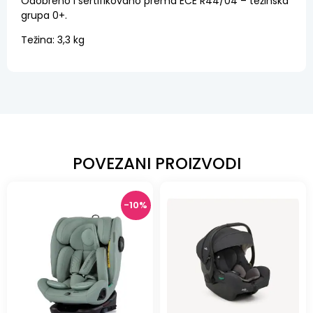
Odobreno i sertifikovano prema ECE R44/04 – težinska
grupa 0+.
Težina: 3,3 kg
POVEZANI PROIZVODI
-10%