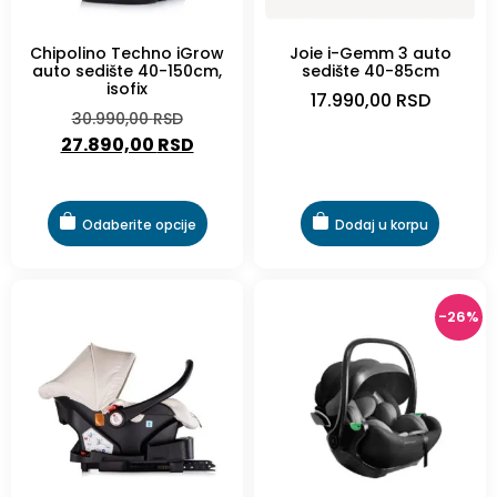
Chipolino Techno iGrow
Joie i-Gemm 3 auto
auto sedište 40-150cm,
sedište 40-85cm
isofix
17.990,00
RSD
30.990,00
RSD
27.890,00
RSD
Odaberite opcije
Dodaj u korpu
-26%