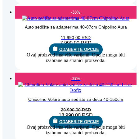
-33%
Auto sedište sa adapterima 40-87cm Chipolino Aura
11.990,00
RSD
7.990,00
RSD
ODABERITE OPCIJE
Ovaj proizvod ima više varijanti. Opcije mogu biti
izabrane na stranici proizvoda.
-37%
Chipolino Volare auto sedište za decu 40-150cm
29.990,00
RSD
18.990,00
RSD
ODABERITE OPCIJE
Ovaj proizvod ima više varijanti. Opcije mogu biti
izabrane na stranici proizvoda.