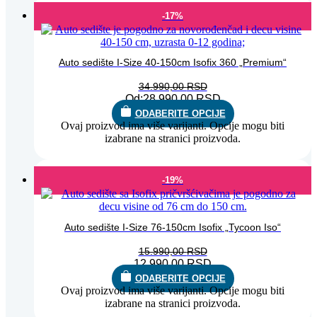
-17%
Auto sedište I-Size 40-150cm Isofix 360 „Premium“
34.990,00
RSD
Od:
28.990,00
RSD
ODABERITE OPCIJE
Ovaj proizvod ima više varijanti. Opcije mogu biti
izabrane na stranici proizvoda.
-19%
Auto sedište I-Size 76-150cm Isofix „Tycoon Iso“
15.990,00
RSD
12.990,00
RSD
ODABERITE OPCIJE
Ovaj proizvod ima više varijanti. Opcije mogu biti
izabrane na stranici proizvoda.