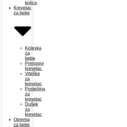
kolica
Krevetac
za bebe
Kolevka
za
bebe
Prenosivi
krevetac
Vrteške
za
krevetac
Posteljina
za
krevetac
Dušek
za
krevetac
Oprema
za bebe