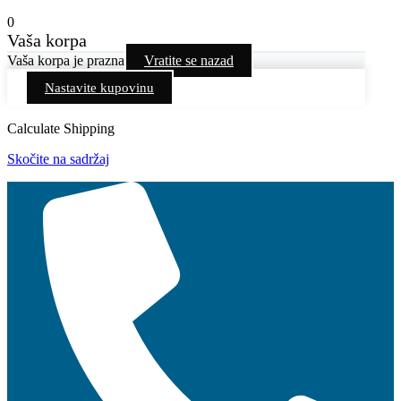
0
Vaša korpa
Vaša korpa je prazna
Vratite se nazad
Nastavite kupovinu
Calculate Shipping
Skočite na sadržaj