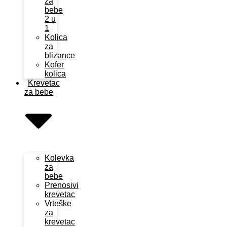
za
bebe
2 u
1
Kolica
za
blizance
Kofer
kolica
Krevetac
za bebe
Kolevka
za
bebe
Prenosivi
krevetac
Vrteške
za
krevetac