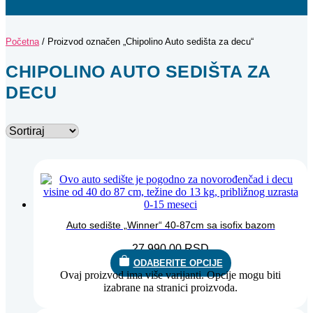
Početna
/ Proizvod označen „Chipolino Auto sedišta za decu“
CHIPOLINO AUTO SEDIŠTA ZA
DECU
Auto sedište „Winner“ 40-87cm sa isofix bazom
27.990,00
RSD
ODABERITE OPCIJE
Ovaj proizvod ima više varijanti. Opcije mogu biti
izabrane na stranici proizvoda.