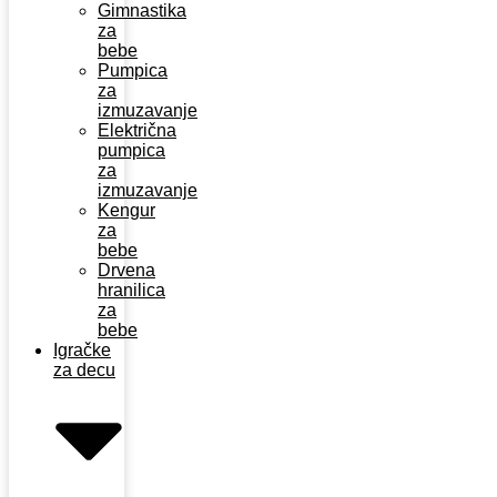
Gimnastika
za
bebe
Pumpica
za
izmuzavanje
Električna
pumpica
za
izmuzavanje
Kengur
za
bebe
Drvena
hranilica
za
bebe
Igračke
za decu