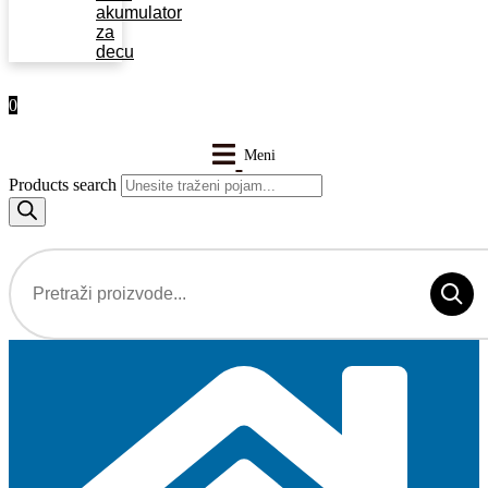
akumulator
za
decu
0
Products search