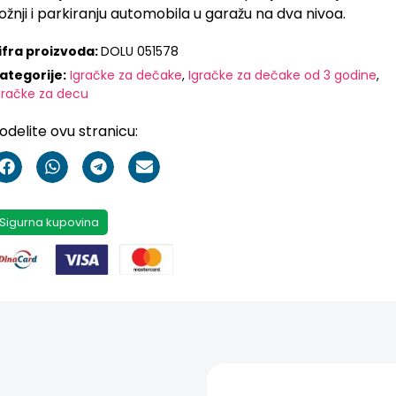
ožnji i parkiranju automobila u garažu na dva nivoa.
ifra proizvoda:
DOLU 051578
ategorije:
Igračke za dečake
,
Igračke za dečake od 3 godine
,
gračke za decu
odelite ovu stranicu:
Sigurna kupovina