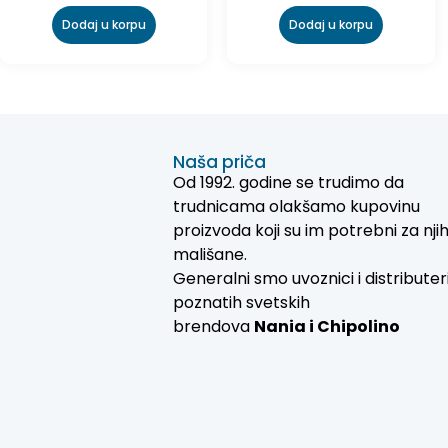
Dodaj u korpu
Dodaj u korpu
Naša priča
Od 1992. godine se trudimo da
trudnicama olakšamo kupovinu
proizvoda koji su im potrebni za nji
mališane.
Generalni smo uvoznici i distributer
poznatih svetskih
brendova
Nania i
Chipolino