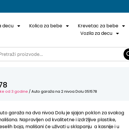
a decu
Kolica za bebe
Krevetac za bebe
Vozila za decu
78
ke od 3 godine
/ Auto garaža na 2 nivoa Dolu 051578
uto garaža na dva nivoa Dolu je sjajan poklon za svakog
ališana. Napravljen od kvalitetne i izdržljive plastike,
eselih boja, mališani će uživati u sklapanju a kasnije i u