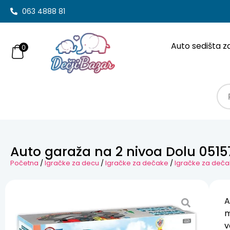
063 4888 81
Auto sedišta z
0
Auto garaža na 2 nivoa Dolu 0515
Početna
/
Igračke za decu
/
Igračke za dečake
/
Igračke za deča
A
m
v