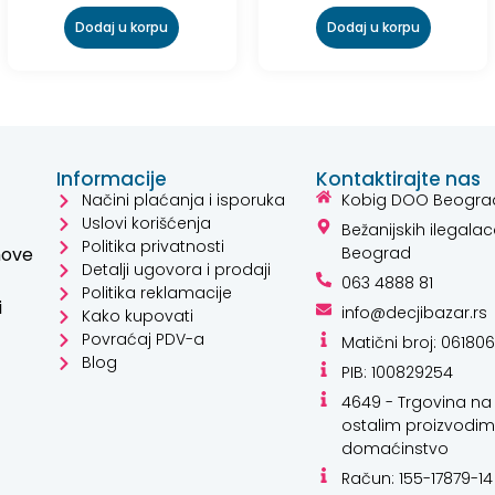
Dodaj u korpu
Dodaj u korpu
Informacije
Kontaktirajte nas
Načini plaćanja i isporuka
Kobig DOO Beogra
Uslovi korišćenja
Bežanijskih ilegalac
Politika privatnosti
hove
Beograd
Detalji ugovora i prodaji
063 4888 81
Politika reklamacije
i
info@decjibazar.rs
Kako kupovati
Povraćaj PDV-a
Matični broj: 06180
Kako mogu da
Blog
PIB: 100829254
pomognem?
4649 - Trgovina na 
ostalim proizvodim
Zdravo! Ja sam
domaćinstvo
Niwa Ai Asistent.
Račun: 155-17879-14
Pitajte me šta god