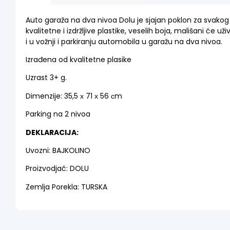
Auto garaža na dva nivoa Dolu je sjajan poklon za svakog
kvalitetne i izdržljive plastike, veselih boja, mališani će už
i u vožnji i parkiranju automobila u garažu na dva nivoa.
Izrađena od kvalitetne plasike
Uzrast 3+ g.
Dimenzije: 35,5 х 71 х 56 сm
Parking na 2 nivoa
DEKLARACIJA:
Uvozni: BAJKOLINO
Proizvodjač: DOLU
Zemlja Porekla: TURSKA