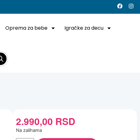
Oprema za bebe
Igračke za decu
2.990,00
RSD
Na zalihama