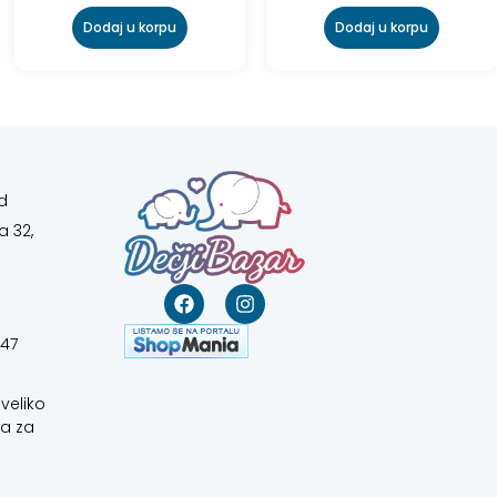
Dodaj u korpu
Dodaj u korpu
d
a 32,
647
veliko
a za