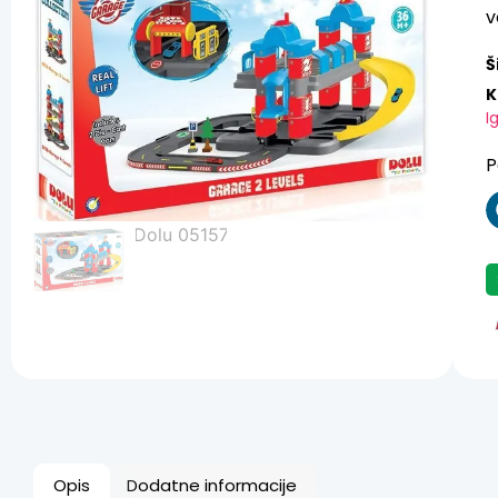
v
Š
K
I
P
Opis
Dodatne informacije