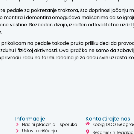
te pedale za pokretanje traktora, što doprinosi jačanju miš
ko montira i demontira omogućava mališanima da se igraju p
one veštine. Bezbedan dizajn, izrađen od kvalitetne i izdržl
.
 prikolicom na pedale takođe pruža priliku deci da provo
duhu i fizičkoj aktivnosti. Ova igračka ne samo da zabavlja
oprivredi i radu na farmi. Idealna je za decu svih uzrasta k
Informacije
Kontaktirajte nas
Načini plaćanja i isporuka
Kobig DOO Beogra
Uslovi korišćenja
Bežanijskih ilegalac