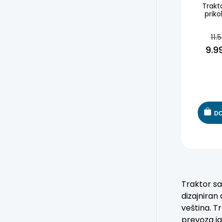
Trakto
priko
11.
9.9
DO
Traktor sa
dizajniran
veština. T
prevoza ig