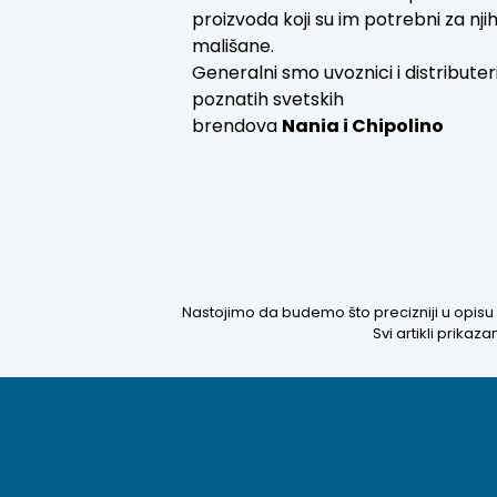
proizvoda koji su im potrebni za nji
mališane.
Generalni smo uvoznici i distributer
poznatih svetskih
brendova
Nania i
Chipolino
Nastojimo da budemo što precizniji u opisu 
Svi artikli prika