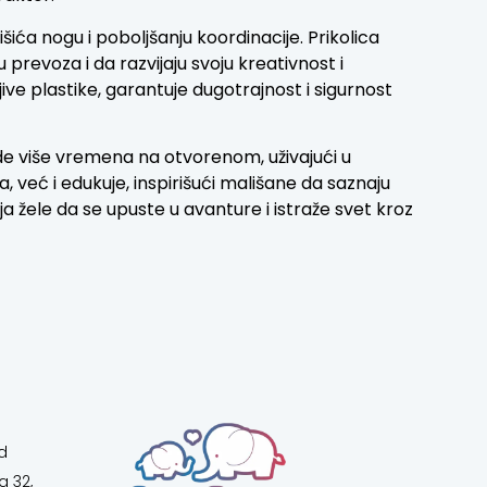
ića nogu i poboljšanju koordinacije. Prikolica
revoza i da razvijaju svoju kreativnost i
jive plastike, garantuje dugotrajnost i sigurnost
de više vremena na otvorenom, uživajući u
, već i edukuje, inspirišući mališane da saznaju
oja žele da se upuste u avanture i istraže svet kroz
d
a 32,