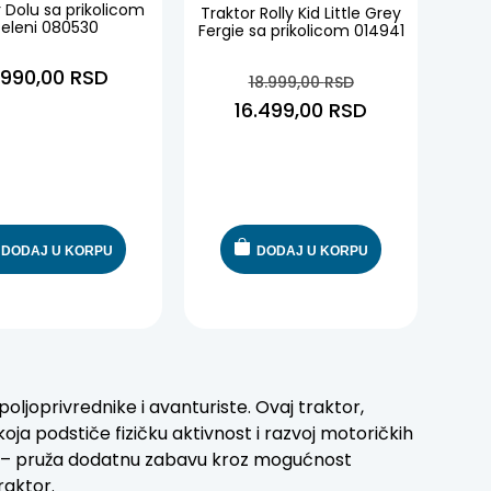
 Dolu sa prikolicom
Traktor Rolly Kid Little Grey
zeleni 080530
Fergie sa prikolicom 014941
.990,00
RSD
18.999,00
RSD
16.499,00
RSD
DODAJ U KORPU
DODAJ U KORPU
oljoprivrednike i avanturiste. Ovaj traktor,
oja podstiče fizičku aktivnost i razvoj motoričkih
le – pruža dodatnu zabavu kroz mogućnost
raktor.