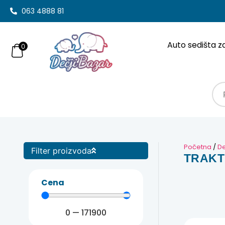
063 4888 81
Auto sedišta z
0
Početna
/
De
Filter proizvoda
TRAKT
Cena
0
—
171900