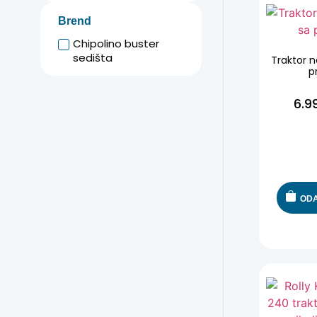
Brend
Chipolino buster
sedišta
Traktor n
p
6.9
ODA