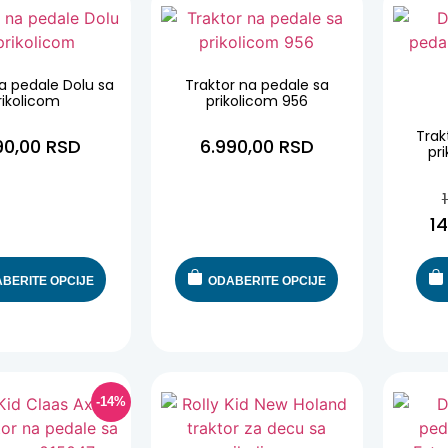
a pedale Dolu sa
Traktor na pedale sa
rikolicom
prikolicom 956
Trak
90,00
RSD
6.990,00
RSD
pr
1
BERITE OPCIJE
ODABERITE OPCIJE
-14%