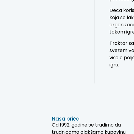
Deca koris
koja se la
organizaci
tokom igre
Traktor sa
svežem vaz
više o polj
igru.
Naša priča
Od 1992. godine se trudimo da
trudnicama olakšamo kupovinu