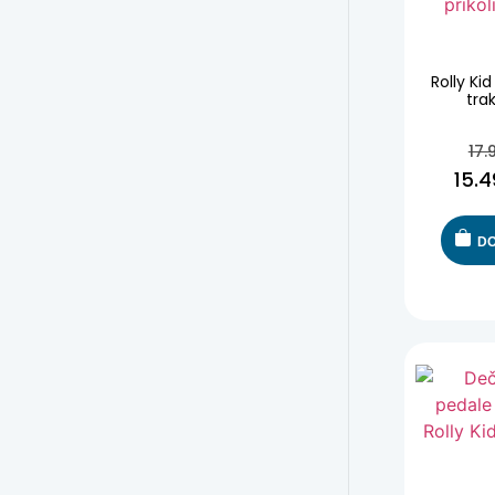
Rolly Ki
tra
17.
15.
DO