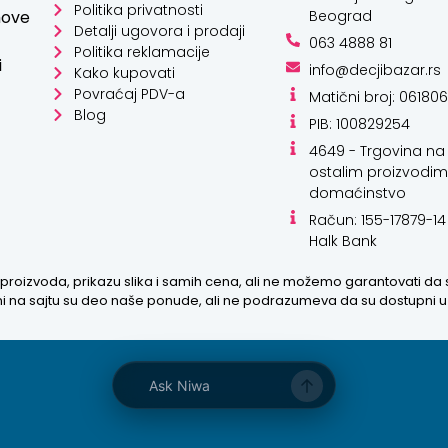
Politika privatnosti
hove
Beograd
Detalji ugovora i prodaji
063 4888 81
Politika reklamacije
i
info@decjibazar.rs
Kako kupovati
Povraćaj PDV-a
Kako mogu da
Matični broj: 06180
Blog
pomognem?
PIB: 100829254
4649 - Trgovina na 
ostalim proizvodim
Zdravo! Ja sam
domaćinstvo
Niwa Ai Asistent.
Pitajte me šta god
Račun: 155-17879-14
o ovom sajtu ili
Halk Bank
recite mi kako
proizvoda, prikazu slika i samih cena, ali ne možemo garantovati da
mogu da
zani na sajtu su deo naše ponude, ali ne podrazumeva da su dostupni 
pomognem.
8:26 AM
Prikaži najprodavanije
Ask Niwa
Prikaži najnovije