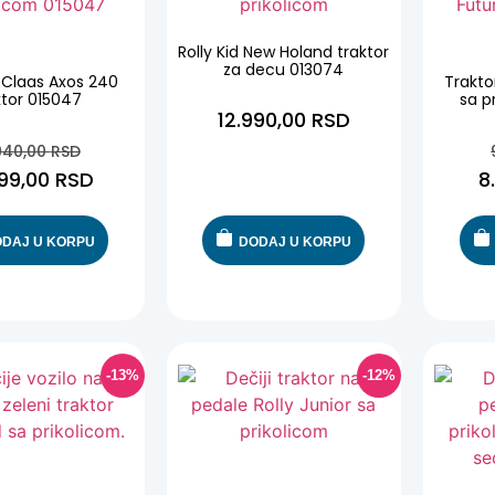
Rolly Kid New Holand traktor
-14%
za decu 013074
d Claas Axos 240
Trakto
ktor 015047
sa p
12.990,00
RSD
940,00
RSD
499,00
RSD
8
DAJ U KORPU
DODAJ U KORPU
-13%
-12%
-13%
-12%