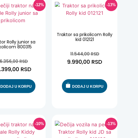
-12%
-13%
-13%
-12%
Traktor sa prikolicom Rolly
kid 012121
tor Rolly junior sa
ikolicom 800315
11.544,00
RSD
9.990,00
RSD
16.356,00
RSD
4.399,00
RSD
DODAJ U KORPU
DODAJ U KORPU
-10%
-13%