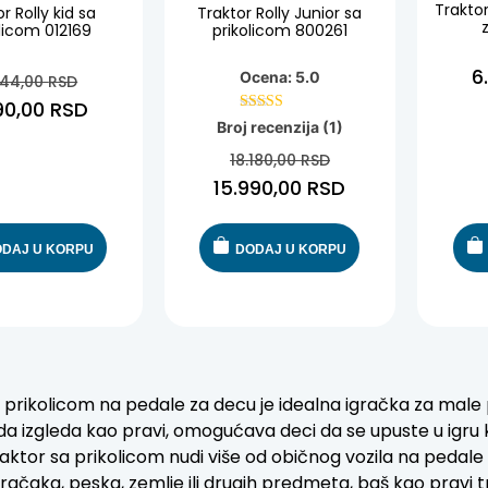
Traktor
r Rolly kid sa
Traktor Rolly Junior sa
licom 012169
prikolicom 800261
6
Ocena: 5.0
544,00
RSD
90,00
RSD
Ocenjeno sa
Broj recenzija (1)
5.00
od 5
18.180,00
RSD
15.990,00
RSD
DAJ U KORPU
DODAJ U KORPU
 prikolicom na pedale za decu je idealna igračka za male p
 da izgleda kao pravi, omogućava deci da se upuste u igru k
raktor sa prikolicom nudi više od običnog vozila na peda
račaka, peska, zemlje ili drugih predmeta, baš kao pravi t