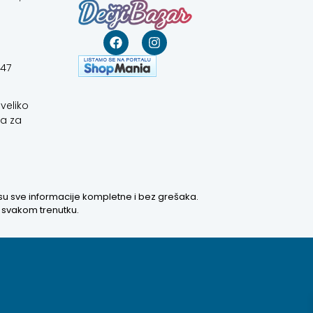
647
veliko
a za
 su sve informacije kompletne i bez grešaka.
u svakom trenutku.