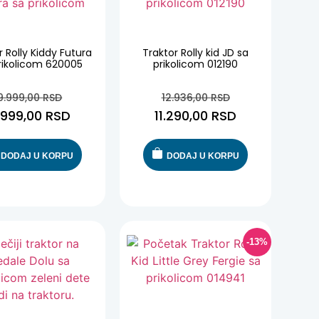
-10%
-13%
r Rolly Kiddy Futura
Traktor Rolly kid JD sa
rikolicom 620005
prikolicom 012190
9.999,00
RSD
12.936,00
RSD
.999,00
RSD
11.290,00
RSD
DODAJ U KORPU
DODAJ U KORPU
-13%
-13%