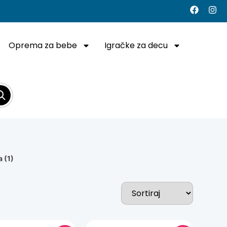
Oprema za bebe
Igračke za decu
a (1)