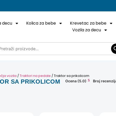
a decu
Kolica za bebe
Krevetac za bebe
Vozila za decu
čja vozila
/
Traktori na pedale
/ Traktor sa prikolicom
OR SA PRIKOLICOM
Ocena (5.0)
Broj recenzij