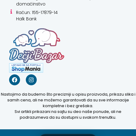
domaćinstvo
Račun: 155-17879-14
Halk Bank
Kako mogu da
pomognem?
Zdravo! Ja sam
Niwa Ai
Asistent. Pitajte
me šta god o
Nastojimo da budemo što precizniji u opisu proizvoda, prikazu slika i
ovom sajtu ili
samih cena, ali ne možemo garantovati da su sve informacije
recite mi kako
kompletne i bez grešaka.
mogu da
Svi artikli prikazani na sajtu su deo naše ponude, ali ne
pomognem.
podrazumeva da su dostupni u svakom trenutku.
7:16 PM
Prikaži najprodavanije