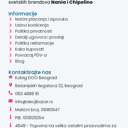
svetskih brendova
Nania i
Chipolino
Informacije
Načini plaćanja i isporuka
Uslovi korišćenja
Politika privatnosti
Detalji ugovora i prodaji
Politika reklamacije
Kako kupovati
Povraćaj PDV-a
Blog
Kontaktirajte nas
Kobig DOO Beograd
Bežanijskih ilegalaca 32, Beograd
063 4888 81
info@decjibazar.rs
Matični broj: 06180647
PIB: 100829254
4649 - Trgovina na veliko ostalim proizvodima za