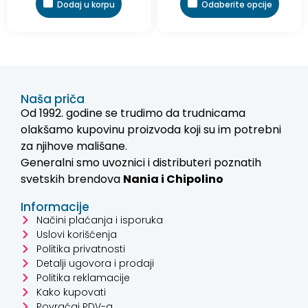
Dodaj u korpu
Odaberite opcije
Naša priča
Od 1992. godine se trudimo da trudnicama
olakšamo kupovinu proizvoda koji su im potrebni
za njihove mališane.
Generalni smo uvoznici i distributeri poznatih
svetskih brendova
Nania i
Chipolino
Informacije
Načini plaćanja i isporuka
Uslovi korišćenja
Politika privatnosti
Detalji ugovora i prodaji
Politika reklamacije
Kako kupovati
Povraćaj PDV-a