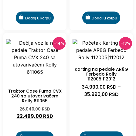
Dodaj u korpu
Dodaj u korpu
-14%
-13%
Karting na pedale AR8G
Ferbedo Rolly
112005|112012
-14%
34.990,00
RSD
–
Traktor Case Puma CVX
35.990,00
RSD
240 sa utovarivačem
Rolly 611065
26.040,00
RSD
22.499,00
RSD