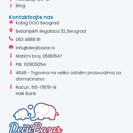
Blog
Kontaktirajte nas
Kobig DOO Beograd
Bežanijskih ilegalaca 32, Beograd
063 4888 81
info@decjibazar.rs
Matični broj: 06180647
PIB: 100829254
4649 - Trgovina na veliko ostalim proizvodima za
domaćinstvo
Račun: 155-17879-14
Halk Bank