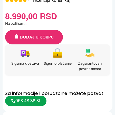
(
1
recenzija korisnika)
Ocenjeno
1
5.00
od 5
8.990,00
RSD
na osnovu
ocene kupca
Na zalihama
DODAJ U KORPU
Sigurna dostava
Sigurno plaćanje
Zagarantovan
povrat novca
Za informacije i porudžbine možete pozvati
063 48 88 81