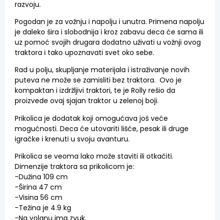
razvoju.
Pogodan je za vožnju i napolju i unutra. Primena napolju
je daleko šira i slobodnija i kroz zabavu deca će sama ili
uz pomoć svojih drugara dodatno uživati u vožnji ovog
traktora i tako upoznavati svet oko sebe.
Rad u polju, skupljanje materijala i istraživanje novih
puteva ne može se zamisliti bez traktora. Ovo je
kompaktan i izdržljivi traktori, te je Rolly rešio da
proizvede ovaj sjajan traktor u zelenoj boji.
Prikolica je dodatak koji omogućava još veće
mogućnosti. Deca će utovariti lišće, pesak ili druge
igračke i krenuti u svoju avanturu.
Prikolica se veoma lako može staviti ili otkačiti.
Dimenzije traktora sa prikolicom je:
-Dužina 109 cm
-Širina 47 cm
-Visina 56 cm
-Težina je 4.9 kg
-Na volanu ima zvuk.