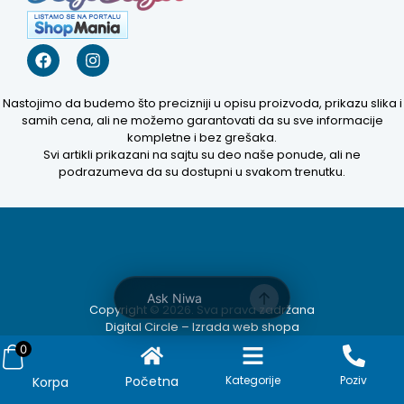
Kako mogu da
pomognem?
Zdravo! Ja sam
Nastojimo da budemo što precizniji u opisu proizvoda, prikazu slika i
Niwa Ai
samih cena, ali ne možemo garantovati da su sve informacije
Asistent. Pitajte
kompletne i bez grešaka.
me šta god o
Svi artikli prikazani na sajtu su deo naše ponude, ali ne
ovom sajtu ili
podrazumeva da su dostupni u svakom trenutku.
recite mi kako
mogu da
pomognem.
11:03 AM
Prikaži najprodavanije
Ask Niwa
Copyright © 2026. Sva prava zadržana
Prikaži najnovije
Digital Circle –
Izrada web shopa
0
Početna
Kategorije
Poziv
Korpa