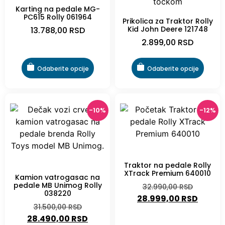
Karting na pedale MG-
PC615 Rolly 061964
Prikolica za Traktor Rolly
Kid John Deere 121748
13.788,00
RSD
2.899,00
RSD
Odaberite opcije
Odaberite opcije
-10%
-12%
-12%
Traktor na pedale Rolly
-10%
XTrack Premium 640010
Kamion vatrogasac na
pedale MB Unimog Rolly
32.990,00
RSD
038220
28.999,00
RSD
31.500,00
RSD
28.490,00
RSD