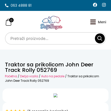
063 4888 81
0
Traktor sa prikolicom John Deer
Track Rolly 052769
Početna
/
Dečja vozila
/
Auto na pedale
/ Traktor sa prikolicom
John Deer Track Rolly 052769