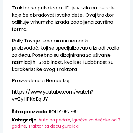
Traktor sa prikolicom JD je vozilo na pedale
koje će obradovati svako dete.. Ovaj traktor
odlikuje vrhumska izrada, zaobljena završna
forma.
Rolly Toys je renomirani nemački
proizvođač, koji se specijalizovao u izradi vozila
za decu. Posebno su dizajnirana za uživanje
najmladjih . Stabilnost, kvalitet i udobnost su
karakeristike ovog Traktora
Proizvedeno u Nemačkoj
https://www.youtube.com/watch?
v=ZyHPKcEqIJY
Šifra proizvoda:
ROLLY 052769
Kategorije:
Auto na pedale
,
Igračke za dečake od 2
godine
,
Traktor za decu guralica