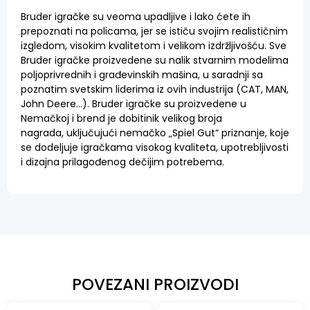
Bruder igračke su veoma upadljive i lako ćete ih
prepoznati na policama, jer se ističu svojim realističnim
izgledom, visokim kvalitetom i velikom izdržljivošću. Sve
Bruder igračke proizvedene su nalik stvarnim modelima
poljoprivrednih i građevinskih mašina, u saradnji sa
poznatim svetskim liderima iz ovih industrija (CAT, MAN,
John Deere…). Bruder igračke su proizvedene u
Nemačkoj i brend je dobitinik velikog broja
nagrada,
uključujući nemačko „Spiel Gut“ priznanje, koje
se dodeljuje igračkama visokog kvaliteta, upotrebljivosti
i dizajna prilagođenog dečijim potrebema.
POVEZANI PROIZVODI