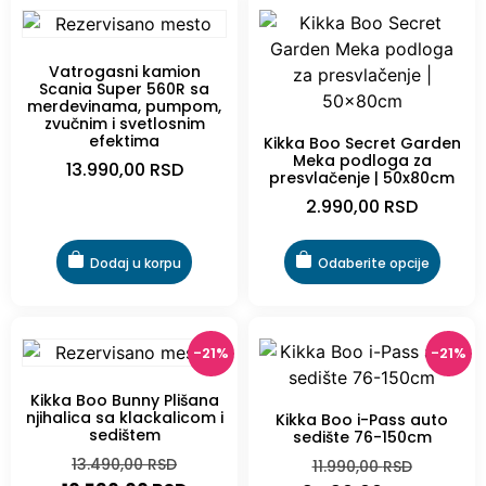
Vatrogasni kamion
Scania Super 560R sa
merdevinama, pumpom,
zvučnim i svetlosnim
efektima
Kikka Boo Secret Garden
Meka podloga za
13.990,00
RSD
presvlačenje | 50x80cm
2.990,00
RSD
Dodaj u korpu
Odaberite opcije
-21%
-21%
Kikka Boo Bunny Plišana
njihalica sa klackalicom i
Kikka Boo i-Pass auto
sedištem
sedište 76-150cm
13.490,00
RSD
11.990,00
RSD