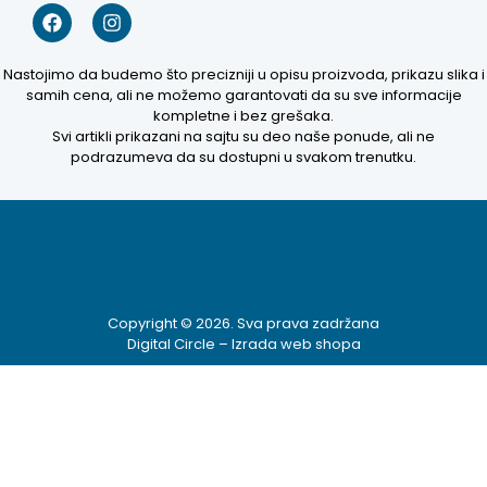
Nastojimo da budemo što precizniji u opisu proizvoda, prikazu slika i
samih cena, ali ne možemo garantovati da su sve informacije
kompletne i bez grešaka.
Svi artikli prikazani na sajtu su deo naše ponude, ali ne
podrazumeva da su dostupni u svakom trenutku.
Kako mogu da
Copyright © 2026. Sva prava zadržana
pomognem?
Digital Circle –
Izrada web shopa
Zdravo! Ja sam
Niwa Ai
Asistent. Pitajte
me šta god o
ovom sajtu ili