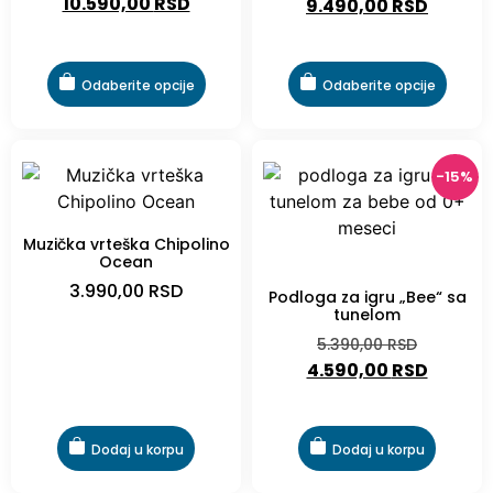
10.590,00
RSD
9.490,00
RSD
Odaberite opcije
Odaberite opcije
-15%
Muzička vrteška Chipolino
Ocean
-15%
3.990,00
RSD
Podloga za igru „Bee“ sa
tunelom
5.390,00
RSD
4.590,00
RSD
Dodaj u korpu
Dodaj u korpu