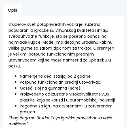
Opis
Bruderov svet poljoprivrednih vozila je izuzetno
popularan, a igračke su vrhunskog kvaliteta i imaju
sveobuhvatne funkcije, što se posebno odnosi na
najmlađe kupce. Model ima detaljno urađenu kabinu i
velike gume sa šarom tipičnom za traktor. Opremljen
je velikim, potpuno funkcionalnim prednjim
utovarivačem koji se može namestiti za upotrebu u
pesku.
Namenjeno deci starijoj od 2 godine;
Potpuno funkcionalan prednji utovarivač;
Gazeći sloj na gumama (šare);
Proizvedeno od izuzetno visokokvalitetne ABS
plastike, koja se koristi i u automobilskoj industriji;
Pogodno za igru na otvorenom i u zatvorenom
prostoru.
Zbog čega su Bruder Toys igračke pravi izbor za vaše
mališane?