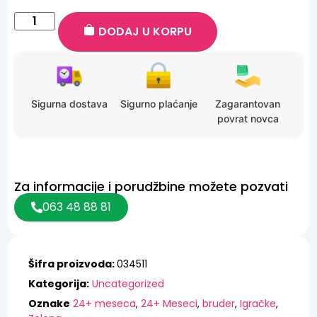
DODAJ U KORPU
Sigurna dostava
Sigurno plaćanje
Zagarantovan
povrat novca
Za informacije i porudžbine možete pozvati
063 48 88 81
Šifra proizvoda:
034511
Kategorija:
Uncategorized
Oznake
24+ meseca
,
24+ Meseci
,
bruder
,
Igračke
,