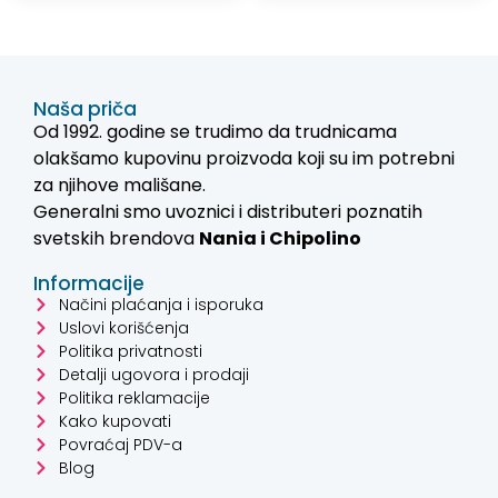
Naša priča
Od 1992. godine se trudimo da trudnicama
olakšamo kupovinu proizvoda koji su im potrebni
za njihove mališane.
Generalni smo uvoznici i distributeri poznatih
svetskih brendova
Nania i
Chipolino
Informacije
Načini plaćanja i isporuka
Uslovi korišćenja
Politika privatnosti
Detalji ugovora i prodaji
Politika reklamacije
Kako kupovati
Povraćaj PDV-a
Blog