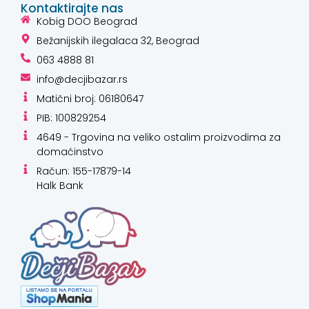
Kontaktirajte nas
Kobig DOO Beograd
Bežanijskih ilegalaca 32, Beograd
063 4888 81
info@decjibazar.rs
Matični broj: 06180647
PIB: 100829254
4649 - Trgovina na veliko ostalim proizvodima za
domaćinstvo
Račun: 155-17879-14
Halk Bank