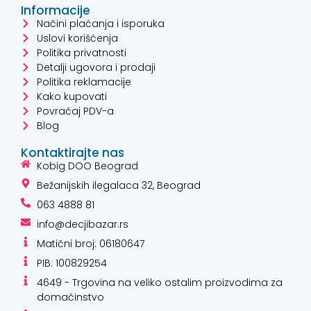
Informacije
Načini plaćanja i isporuka
Uslovi korišćenja
Politika privatnosti
Detalji ugovora i prodaji
Politika reklamacije
Kako kupovati
Povraćaj PDV-a
Blog
Kontaktirajte nas
Kobig DOO Beograd
Bežanijskih ilegalaca 32, Beograd
063 4888 81
info@decjibazar.rs
Matični broj: 06180647
PIB: 100829254
4649 - Trgovina na veliko ostalim proizvodima za
domaćinstvo