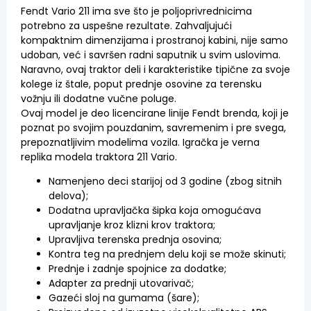
Fendt Vario 211 ima sve što je poljoprivrednicima
potrebno za uspešne rezultate. Zahvaljujući
kompaktnim dimenzijama i prostranoj kabini, nije samo
udoban, već i savršen radni saputnik u svim uslovima.
Naravno, ovaj traktor deli i karakteristike tipične za svoje
kolege iz štale, poput prednje osovine za terensku
vožnju ili dodatne vučne poluge.
Ovaj model je deo licencirane linije Fendt brenda, koji je
poznat po svojim pouzdanim, savremenim i pre svega,
prepoznatljivim modelima vozila. Igračka je verna
replika modela traktora 211 Vario.
Namenjeno deci starijoj od 3 godine (zbog sitnih
delova);
Dodatna upravljačka šipka koja omogućava
upravljanje kroz klizni krov traktora;
Upravljiva terenska prednja osovina;
Kontra teg na prednjem delu koji se može skinuti;
Prednje i zadnje spojnice za dodatke;
Adapter za prednji utovarivač;
Gazeći sloj na gumama (šare);