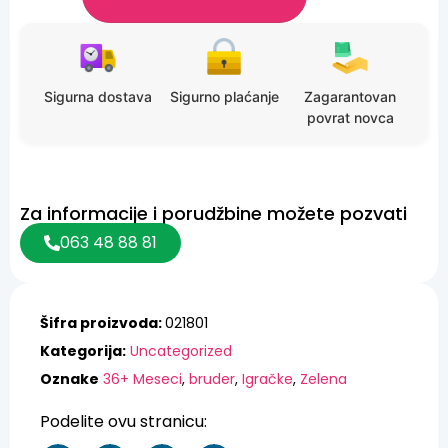
Sigurna dostava
Sigurno plaćanje
Zagarantovan
povrat novca
Za informacije i porudžbine možete pozvati
063 48 88 81
Šifra proizvoda:
021801
Kategorija:
Uncategorized
Oznake
36+ Meseci
,
bruder
,
Igračke
,
Zelena
Podelite ovu stranicu: