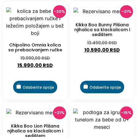
-20%
-21%
Kikka Boo Bunny Plišana
njihalica sa klackalicom i
sedištem
13.490,00
RSD
Chipolino Omnia kolica
10.590,00
RSD
sa prebacivanjem ručke
19.990,00
RSD
15.990,00
RSD
Odaberite opcije
Odaberite opcije
-21%
-15%
Kikka Boo Lion Plišana
njihalica sa klackalicom i
sedištem