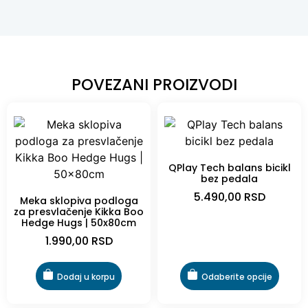
POVEZANI PROIZVODI
QPlay Tech balans bicikl
bez pedala
5.490,00
RSD
Meka sklopiva podloga
za presvlačenje Kikka Boo
Hedge Hugs | 50x80cm
1.990,00
RSD
Dodaj u korpu
Odaberite opcije