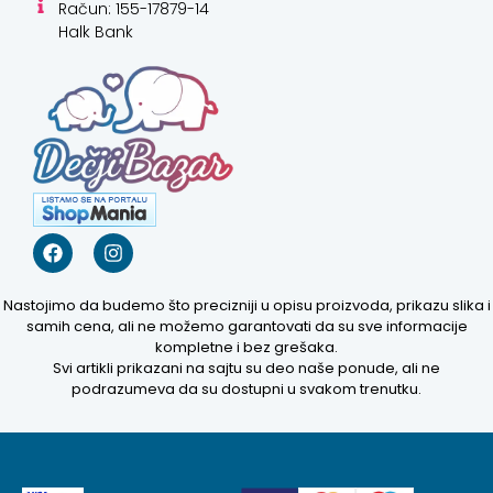
Račun: 155-17879-14
Halk Bank
Nastojimo da budemo što precizniji u opisu proizvoda, prikazu slika i
samih cena, ali ne možemo garantovati da su sve informacije
kompletne i bez grešaka.
Svi artikli prikazani na sajtu su deo naše ponude, ali ne
podrazumeva da su dostupni u svakom trenutku.
Kako mogu da
pomognem?