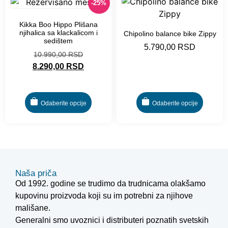
-25%
Kikka Boo Hippo Plišana
njihalica sa klackalicom i
Chipolino balance bike Zippy
sedištem
5.790,00
RSD
10.990,00
RSD
8.290,00
RSD
Odaberite opcije
Odaberite opcije
Naša priča
Od 1992. godine se trudimo da trudnicama olakšamo
kupovinu proizvoda koji su im potrebni za njihove
mališane.
Generalni smo uvoznici i distributeri poznatih svetskih