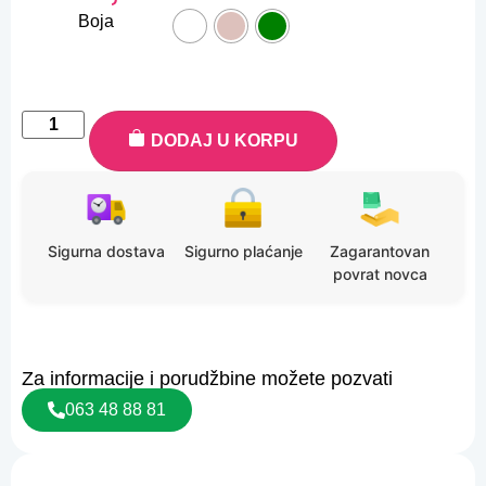
Boja
DODAJ U KORPU
Sigurna dostava
Sigurno plaćanje
Zagarantovan
povrat novca
Za informacije i porudžbine možete pozvati
063 48 88 81