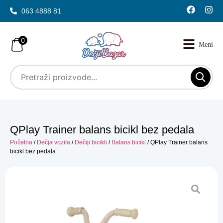
063 4888 81
0
QPlay Trainer balans bicikl bez pedala
Početna
/
Dečja vozila
/
Dečiji bicikli
/
Balans bicikl
/ QPlay Trainer balans
bicikl bez pedala