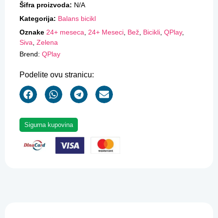
Šifra proizvoda:
N/A
Kategorija:
Balans bicikl
Oznake
24+ meseca
,
24+ Meseci
,
Bež
,
Bicikli
,
QPlay
,
Siva
,
Zelena
Brend:
QPlay
Podelite ovu stranicu:
Sigurna kupovina