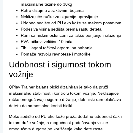
maksimalne težine do 30kg
Retro dizajn u atraktivnim bojama
Neklizajuće ručke za sigurnije upravljanje
Udobno sedište od PU eko kože sa mekom postavom
Podesiva visina sedišta prema rastu deteta
Ram sa niskim osloncem za lakše penjanje i silaženje
EVA točkovi veličine 10 inča
Tihi i lagani točkovi otporni na habanje
Pomaže razvoju ravnoteže i motorike
Udobnost i sigurnost tokom
vožnje
QPlay Trainer balans bicikl dizajniran je tako da pruži
maksimalnu stabilnost i kontrolu tokom vožnje. Neklizajuće
ručke omogućavaju sigurno držanje, dok niski ram olakšava
detetu da samostalno koristi bicikl.
Meko sedište od PU eko kože pruža dodatnu udobnost čak i
tokom duže vožnje, a mogućnost podešavanja visine
omogućava dugotrajno korišćenje kako dete raste.