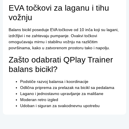
EVA točkovi za laganu i tihu
vožnju
Balans bicikl poseduje EVA točkove od 10 inča koji su lagani,
izdržljivi i ne zahtevaju pumpanje. Ovakvi točkovi
omogućavaju mirnu i stabilnu vožnju na različitim
površinama, kako u zatvorenom prostoru tako i napolju.
Zašto odabrati QPlay Trainer
balans bicikl?
Podstiče razvoj balansa i koordinacije
Odlična priprema za prelazak na bicikl sa pedalama
Lagano i jednostavno upravljanje za mališane
Moderan retro izgled
Udoban i siguran za svakodnevnu upotrebu