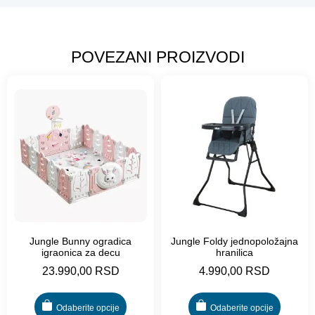
POVEZANI PROIZVODI
Jungle Bunny ogradica
Jungle Foldy jednopoložajna
igraonica za decu
hranilica
23.990,00
RSD
4.990,00
RSD
Odaberite opcije
Odaberite opcije