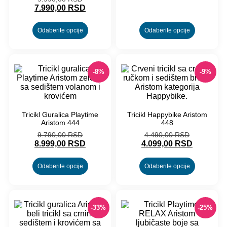
7.990,00
RSD
Odaberite opcije
Odaberite opcije
-8%
-9%
Tricikl Guralica Playtime
Tricikl Happybike Aristom
Aristom 444
448
9.790,00
RSD
4.490,00
RSD
8.999,00
RSD
4.099,00
RSD
Odaberite opcije
Odaberite opcije
-33%
-25%