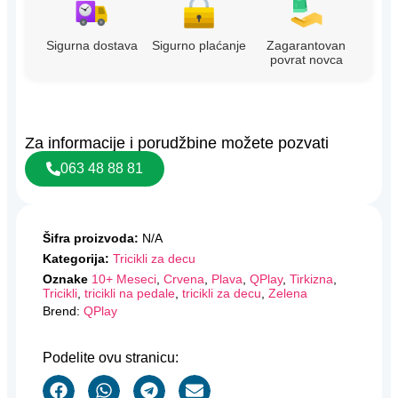
Sigurna dostava
Sigurno plaćanje
Zagarantovan
povrat novca
Za informacije i porudžbine možete pozvati
063 48 88 81
Šifra proizvoda:
N/A
Kategorija:
Tricikli za decu
Oznake
10+ Meseci
,
Crvena
,
Plava
,
QPlay
,
Tirkizna
,
Tricikli
,
tricikli na pedale
,
tricikli za decu
,
Zelena
Brend:
QPlay
Podelite ovu stranicu: