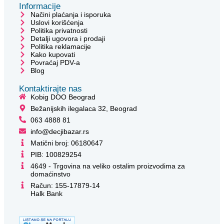
Informacije
Načini plaćanja i isporuka
Uslovi korišćenja
Politika privatnosti
Detalji ugovora i prodaji
Politika reklamacije
Kako kupovati
Povraćaj PDV-a
Blog
Kontaktirajte nas
Kobig DOO Beograd
Bežanijskih ilegalaca 32, Beograd
063 4888 81
info@decjibazar.rs
Matični broj: 06180647
PIB: 100829254
4649 - Trgovina na veliko ostalim proizvodima za
domaćinstvo
Račun: 155-17879-14
Halk Bank