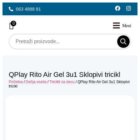
063 4888 81
0
QPlay Rito Air Gel 3u1 Sklopivi tricikl
Početna
/
Dečja vozila
/
Tricikli za decu
/ QPlay Rito Air Gel 3u1 Sklopivi
tricikl