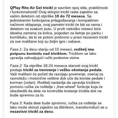
QPlay Rito Air Gel tricikl
je savršen spoj stila, praktičnosti
i funkcionalnosti! Ovaj sklopivi tricikl raste zajedno sa
vašim detetom od otprilike
10 do 72 meseca
. Sa
jedinstvenim funkcijama prilagođavanja i kompaktnim
načinom sklapanja, ovaj pametni tricikl će biti sa vama i
detetom na svakom putu. U prvih nekoliko meseci biće
idealna zamena za kolica, pogodan za šetnje po parku i
komšiluku, da bi se potom pretovrio u pravi nezavisni tricikl
za sve mališane koji su željni igre i zabave.
Faza 1
: Za decu stariju od 10 meseci,
roditelj ima
potpunu kontrolu nad triciklom.
Triciklom se lako
upravlja zahvaljujući ručki podesive visine.
Faza 2
: Sa otprilike 18-24 meseca starosti ovaj tricikl
postaje
tricikl za treniranje i vežbu okretanja pedala
.
Vaši mališani će početi da razvijaju poverenje, osećaj za
ravnotežu i motorične veštine dok uče da koriste pedale i
korman (volan). Roditelj nastavlja da upravlja triciklom
pomoću ručke za roditelje i „free-wheel“ funkcije koja će
obezbediti da dete ne kontroliše kretanje tricikla dok ne
bude spremno za to.
Faza 3
: Kada dete bude spremno, ručka za roditelje se
lako može skinuti zajedno sa štitnikom, transformišući se u
nezavisni tricikl za decu
.