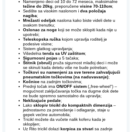
Namenjeno deci od 10 do 72 meseca, maksimalne
težine do 20kg
, preporučene
visine 70-110cm
;
Sedište sa visokim naslonom i
dva položaja
nagiba
;
Mrežasti odeljak
naslona kako biste videli dete u
svakom trenutku;
Oslonac za noge
koji se može sklopiti kada nije u
upotrebi;
Teleskopska ručka
kojom upravlja roditelj je
podesive visine;
Sistem glatkog upravljanja;
Višedelna
tenda sa UV zaštitom
;
Sigurnosni pojas
u 5 tačaka;
Štitnik (obruč)
pruža sigurnost mlađoj deci i može
se skinuti kada detetu više ne bude potreban;
Točkovi su namenjeni za sve terene zahvaljujući
pneumatskim točkovima (na naduvavanje)
;
Kočnice
na zadnjim točkovima;
Prednji točak ima
ON/OFF sistem
(„free-wheel“) –
mogućnost zaključavanja točka na dugme dok dete
ne bude spremno samostalno da upravlja;
Neklizajuće pedale
;
Lako
sklopiv tricikl do kompaktnih dimenzija
–
jednostavno za prenošenje i odlaganje, staje u
gepek većine automobila;
Tricikl možete da vučete nalik koferu kada je
sklopljen;
Uz Rito tricikl dolazi
korpica za stvari
sa zadnje