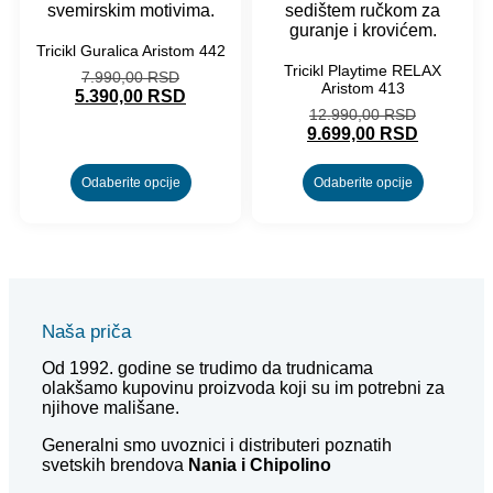
Tricikl Guralica Aristom 442
Tricikl Playtime RELAX
7.990,00
RSD
Aristom 413
5.390,00
RSD
12.990,00
RSD
9.699,00
RSD
Odaberite opcije
Odaberite opcije
Naša priča
Od 1992. godine se trudimo da trudnicama
olakšamo kupovinu proizvoda koji su im potrebni za
njihove mališane.
Generalni smo uvoznici i distributeri poznatih
svetskih brendova
Nania i
Chipolino