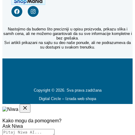
Nastojimo da budemo što precizniji u opisu proizvoda, prikazu slika i
samih cena, ali ne možemo garantovati da su sve informacije kompletne i
bez grešaka.
Svi artikli prikazani na sajtu su deo naše ponude, ali ne podrazumeva da
su dostupni u svakom trenutku.
Copyright © 2026. Sva prava zadržana
Digital Circle –
Izrada web shopa
Kako mogu da pomognem?
Ask Niwa