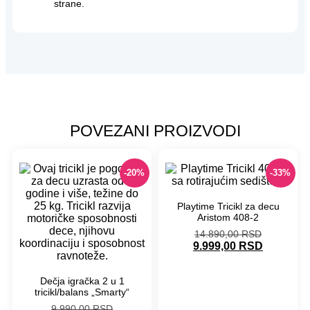
strane.
POVEZANI PROIZVODI
-20%
-33%
Playtime Tricikl za decu
Aristom 408-2
14.890,00
RSD
9.999,00
RSD
Dečja igračka 2 u 1
tricikl/balans „Smarty“
9.990,00
RSD