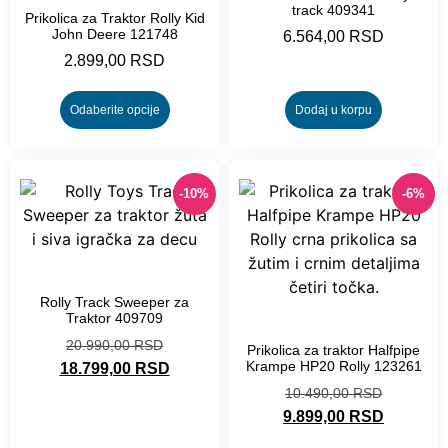
track 409341
Prikolica za Traktor Rolly Kid
John Deere 121748
6.564,00
RSD
2.899,00
RSD
Odaberite opcije
Dodaj u korpu
-10%
-6%
-10%
Rolly Track Sweeper za
Traktor 409709
-6%
20.990,00
RSD
Prikolica za traktor Halfpipe
Krampe HP20 Rolly 123261
18.799,00
RSD
10.490,00
RSD
9.899,00
RSD