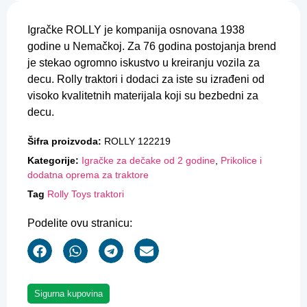
Igračke ROLLY je kompanija osnovana 1938
godine u Nemačkoj. Za 76 godina postojanja brend
je stekao ogromno iskustvo u kreiranju vozila za
decu. Rolly traktori i dodaci za iste su izrađeni od
visoko kvalitetnih materijala koji su bezbedni za
decu.
Šifra proizvoda:
ROLLY 122219
Kategorije:
Igračke za dečake od 2 godine
,
Prikolice i
dodatna oprema za traktore
Tag
Rolly Toys traktori
Podelite ovu stranicu:
Sigurna kupovina