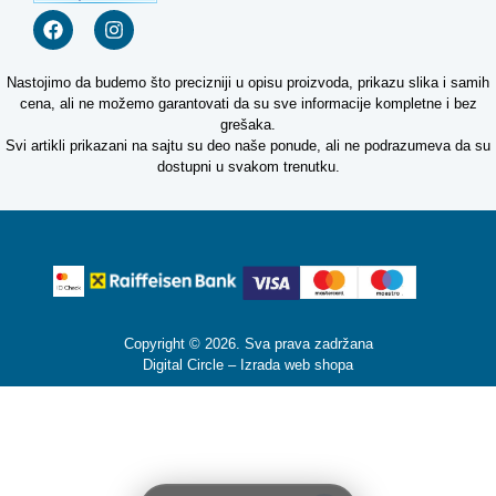
Nastojimo da budemo što precizniji u opisu proizvoda, prikazu slika i samih
cena, ali ne možemo garantovati da su sve informacije kompletne i bez
grešaka.
Svi artikli prikazani na sajtu su deo naše ponude, ali ne podrazumeva da su
dostupni u svakom trenutku.
Copyright © 2026. Sva prava zadržana
Digital Circle –
Izrada web shopa