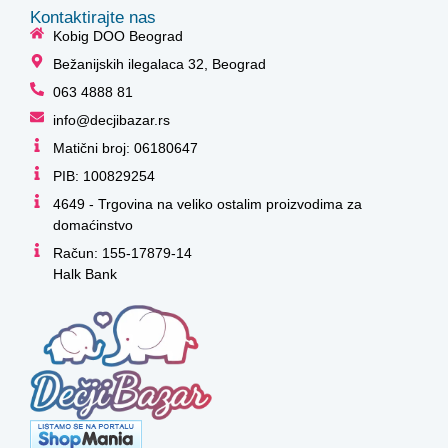
Kontaktirajte nas
Kobig DOO Beograd
Bežanijskih ilegalaca 32, Beograd
063 4888 81
info@decjibazar.rs
Matični broj: 06180647
PIB: 100829254
4649 - Trgovina na veliko ostalim proizvodima za
domaćinstvo
Račun: 155-17879-14
Halk Bank