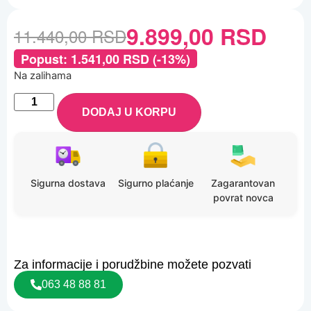
9.899,00
RSD
11.440,00
RSD
Popust:
1.541,00
RSD
(-13%)
Na zalihama
DODAJ U KORPU
Sigurna dostava
Sigurno plaćanje
Zagarantovan
povrat novca
Za informacije i porudžbine možete pozvati
063 48 88 81