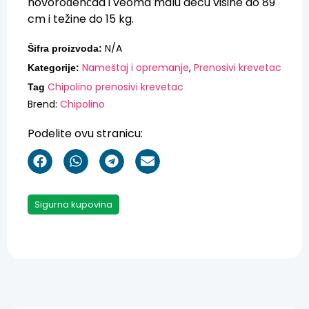
novorođenčad i veoma malu decu visine do 89
cm i težine do 15 kg.
N/A
Šifra proizvoda:
Nameštaj i opremanje
,
Prenosivi krevetac
Kategorije:
Chipolino prenosivi krevetac
Tag
Brend:
Chipolino
Podelite ovu stranicu:
Sigurna kupovina