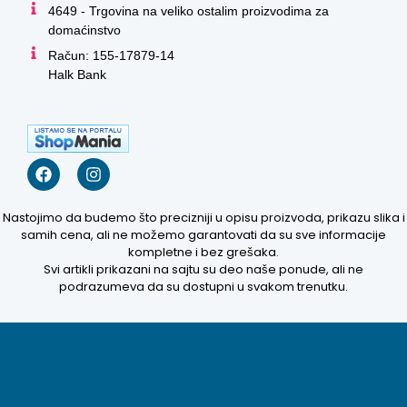
4649 - Trgovina na veliko ostalim proizvodima za
domaćinstvo
Račun: 155-17879-14
Halk Bank
Nastojimo da budemo što precizniji u opisu proizvoda, prikazu slika i
samih cena, ali ne možemo garantovati da su sve informacije
kompletne i bez grešaka.
Svi artikli prikazani na sajtu su deo naše ponude, ali ne
podrazumeva da su dostupni u svakom trenutku.