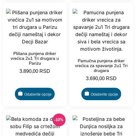
Plišana punjena driker
vrećica 2u1 Tri drugara u
Pamučna punjena driker
Parizu
vrećica za spavanje 2u1 Tri
drugara
3.890,00
RSD
3.690,00
RSD
Odaberite opcije
Odaberite opcije
-10%