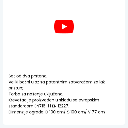
Set od dva prstena;
Veliki bočni ulaz sa patentnim zatvaračem za lak
pristup;
Torba za nošenje uključena;
Krevetac je proizveden u skladu sa evropskim
standardom EN716-1 i EN 12227.
Dimenzije ograde: D 100 cm/ Š 100 cm/ V 77 cm