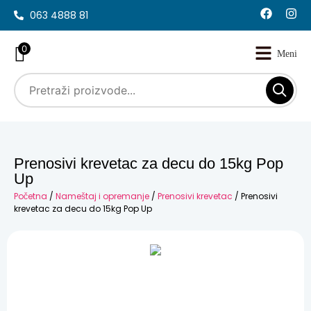
063 4888 81
0
Prenosivi krevetac za decu do 15kg Pop
Up
Početna
/
Nameštaj i opremanje
/
Prenosivi krevetac
/ Prenosivi
krevetac za decu do 15kg Pop Up