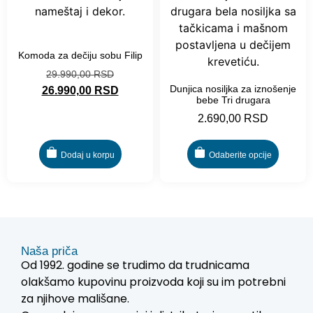
-10%
Komoda za dečiju sobu Filip
29.990,00
RSD
Dunjica nosiljka za iznošenje
26.990,00
RSD
bebe Tri drugara
2.690,00
RSD
Dodaj u korpu
Odaberite opcije
Naša priča
Od 1992. godine se trudimo da trudnicama
olakšamo kupovinu proizvoda koji su im potrebni
za njihove mališane.