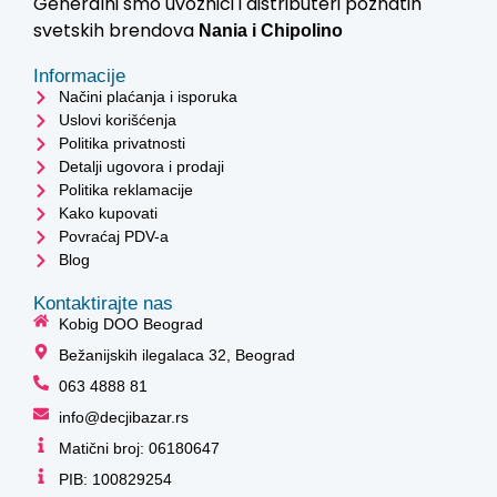
Generalni smo uvoznici i distributeri poznatih
svetskih brendova
Nania i
Chipolino
Informacije
Načini plaćanja i isporuka
Uslovi korišćenja
Politika privatnosti
Detalji ugovora i prodaji
Politika reklamacije
Kako kupovati
Povraćaj PDV-a
Blog
Kontaktirajte nas
Kobig DOO Beograd
Bežanijskih ilegalaca 32, Beograd
063 4888 81
info@decjibazar.rs
Matični broj: 06180647
PIB: 100829254