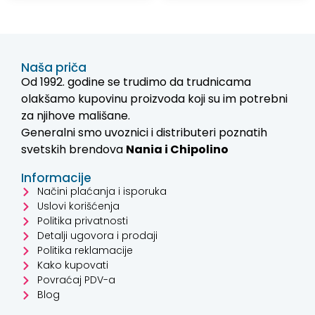
Naša priča
Od 1992. godine se trudimo da trudnicama
olakšamo kupovinu proizvoda koji su im potrebni
za njihove mališane.
Generalni smo uvoznici i distributeri poznatih
svetskih brendova
Nania i
Chipolino
Informacije
Načini plaćanja i isporuka
Uslovi korišćenja
Politika privatnosti
Detalji ugovora i prodaji
Politika reklamacije
Kako kupovati
Povraćaj PDV-a
Blog