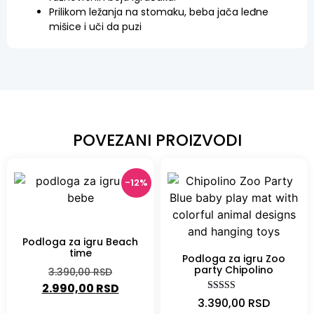
Prilikom ležanja na stomaku, beba jača leđne
mišice i uči da puzi
POVEZANI PROIZVODI
-12%
-12%
Podloga za igru Beach
time
Podloga za igru Zoo
party Chipolino
3.390,00
RSD
2.990,00
RSD
Ocenjeno sa
3.390,00
RSD
5.00