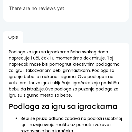
There are no reviews yet
Opis
Podloga za igru sa igrackama Beba svakog dana
napreduje i uči, čak i u momentima dok miruje. Taj
napredak može biti pomognut kreativnim podlogama
za igru i takozvanom bebi gimnastikom. Podloga za
igranje beba je mekana i sigurna. Ova podloga ima
veliki prostor za igru i uključuje igračake koje podstiču
bebu da istražuje.Ove podloge za puzanje podloge za
igru su sigurna mesta za bebe.
Podloga za igru sa igrackama
Bebi se pruža odlična zabava na podlozi i udobnoj
igri i razvija svoju maštu uz pomoć zvukova i
raznovrsnih boja igračaka.