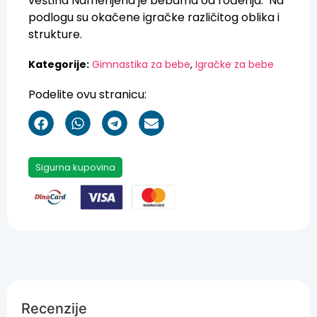
veština Namenjena je bebama od rođenja. Na
podlogu su okačene igračke različitog oblika i
strukture.
Kategorije:
Gimnastika za bebe
,
Igračke za bebe
Podelite ovu stranicu:
Sigurna kupovina
Recenzije