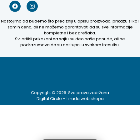
Nastojimo da budemo što precizniji u opisu proizvoda, prikazu slika i
samih cena, ali ne možemo garantovati da su sve informacije
kompletne i bez grešaka.
Svi artikli prikazani na sajtu su deo naše ponude, ali ne
podrazumeva da su dostupni u svakom trenutku.
Kako mogu da
pomognem?
Zdravo! Ja sam
Niwa Ai
Asistent. Pitajte
Copyright © 2026. Sva prava zadržana
me šta god o
Digital Circle –
Izrada web shopa
ovom sajtu ili
recite mi kako
mogu da
pomognem.
9:57 PM