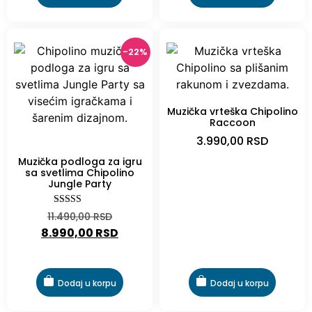
-22%
Muzička vrteška Chipolino
Raccoon
3.990,00
RSD
-22%
Muzička podloga za igru
sa svetlima Chipolino
Jungle Party
Ocenjeno
11.490,00
RSD
sa
8.990,00
RSD
4.00
od 5
Dodaj u korpu
Dodaj u korpu