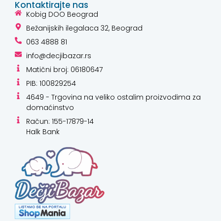
Kontaktirajte nas
Kobig DOO Beograd
Bežanijskih ilegalaca 32, Beograd
063 4888 81
info@decjibazar.rs
Matični broj: 06180647
PIB: 100829254
4649 - Trgovina na veliko ostalim proizvodima za
domaćinstvo
Račun: 155-17879-14
Halk Bank