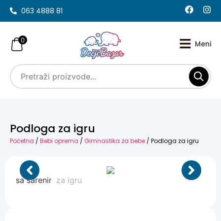
063 4888 81
0
Podloga za igru
Početna
/
Bebi oprema
/
Gimnastika za bebe
/ Podloga za igru